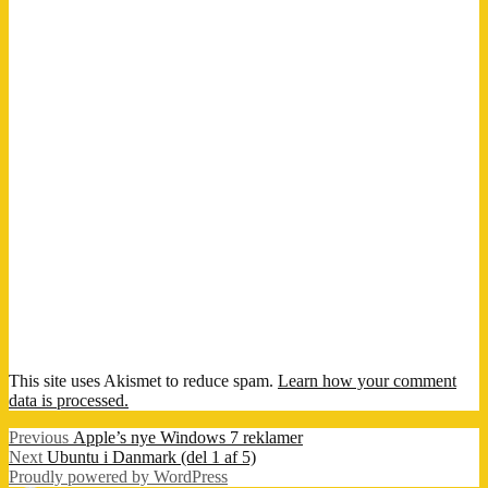
This site uses Akismet to reduce spam.
Learn how your comment
data is processed.
Post
Previous
Previous
Apple’s nye Windows 7 reklamer
Next
post:
Next
Ubuntu i Danmark (del 1 af 5)
navigation
post:
Proudly powered by WordPress