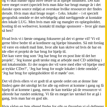
og vi skal måske også blive bedre til at hjælpe hinanden. Det kan
være meget svært (specielt hvis man ikke har brugt mange år i det
danske open source miljø) at overskue hvilke ressourcer der findes
derude. Hvis man skal bruge noget – f.eks. lokaler – i et specielt
geografisk område er det selvfølgelig altid nærliggende at kontakte
den lokale LUG. Men hvis man står og mangler en oplægsholder,
hosting til en webserver, kontakt til mulige sponsorer – hvor går man
så hen?
Hvad hvis vi i første omgang fokuserer på det vi gerne vil? Vi vil
gerne blive bedre til at kordinere og hjælpe hinanden. Så mit forslag
vil være en enkelt mail liste, hvor alle kan skrive ud hvis de har en
ide eller et projekt de har brug for hjælp til.
Det kan være ting som ‘Jeg har brug for en post liste til det her
projekt’, ‘Jeg kunne godt tænke mig at arbejde med CD uddeling i
mit lokalområde. Er der nogen der vil være med eller vil hjælpe med
at trykke CDer?’, ‘Jeg har brug for nogle lokaler i dette område’,
‘Jeg har brug for oplægsholdere til et møde’ osv.
Det vil (hvis ellers vi er godt til at sprede ordet om at denne liste
findes) gøre det utroligt let for alle og enhver at komme i gang og få
hjælp til at komme i gang, mens de kan trække på de ressourcer vi
allerede har rundet omkring. Vi får en meget lav tærskel for at gå i
gang, hvis man har en god ide.
Hvis sådan en liste allered findes for
alle os
(hvordan vi så definerer