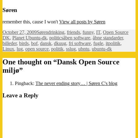
Søren
remember this, cause I won't
View all posts by Søren
Posted
Author
Categories
October 27, 2009
Søren
drinking
,
friends
,
funny
,
IT
,
Open Source
on
Tags
DK
,
Planet Ubuntu-dk
,
politics
åben software
,
åbne standarder
,
billeder
,
birds
,
bof
,
dansk
,
dkuug
,
fri software
,
fugle
,
itpolitik
,
Linux
,
lug
,
open source
,
politik
,
sslug
,
ubntu
,
ubuntu-dk
One thought on “Dansk Open Source
miljø”
Pingback:
The never ending story… | Søren C's blog
Leave a Reply