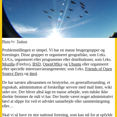
Photo
by:
Tudoor
Problemstillingen er simpel. Vi har en masse brugergrupper og
foreninger. Disse grupper er organiseret geografiske, som f.eks.
LUGs, organiseret efter programmer eller distributioner, som f.eks.
Mozilla
(Firefox),
BSD
,
OpenOffice
og
Ubuntu
eller organiseret
efter specielle interesser/arrangementer, som f.eks.
Friends of Open
Source Days
og
itpol
.
De har næsten allesammen en bestyrelse, en generalforsamling, et
regnskab, administration af forskellige servere med mail lister, wiki
sider osv. Der bliver altså lagt en masse arbejde, som måske ikke
direkte fremmer de mål vi har. Der burde været noget administrativt
bøvl at slippe for ved et udvidet samarbejde eller sammenlægning
eller…
Skal vi så have en stor national forening, som kan stå for at opfylde