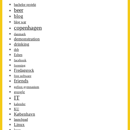
bachelor projekt
beer
blog
blog war
copenhagen
danmark
demonstration
drinking
dsb
Esben
facebook
forening
Fredagsrock
free software
friends
gefion gymnasium
google
IT
kalender
KU
København
launchpad
Linux
loco