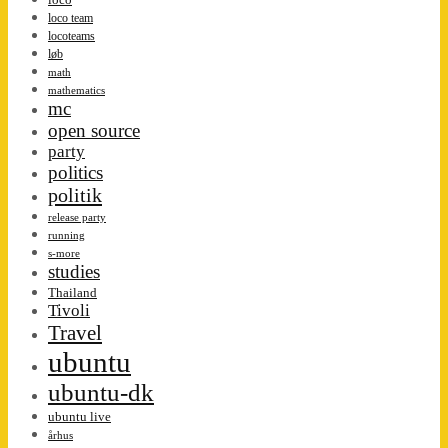
loco team
locoteams
løb
math
mathematics
mc
open source
party
politics
politik
release party
running
s-more
studies
Thailand
Tivoli
Travel
ubuntu
ubuntu-dk
ubuntu live
århus