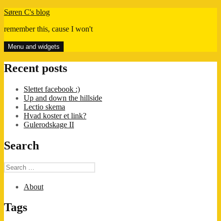
Skip
Søren C's blog
to
remember this, cause I won't
content
Menu and widgets
Recent posts
Slettet facebook :)
Up and down the hillside
Lectio skema
Hvad koster et link?
Gulerodskage II
Search
Search
for:
About
Tags