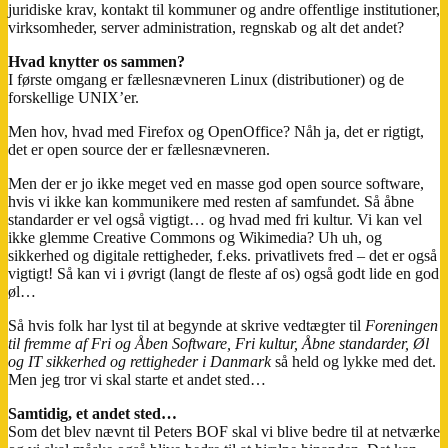
juridiske krav, kontakt til kommuner og andre offentlige institutioner,
virksomheder, server administration, regnskab og alt det andet?
Hvad knytter os sammen?
I første omgang er fællesnævneren Linux (distributioner) og de
forskellige UNIX’er.
Men hov, hvad med Firefox og OpenOffice? Nåh ja, det er rigtigt,
det er open source der er fællesnævneren.
Men der er jo ikke meget ved en masse god open source software,
hvis vi ikke kan kommunikere med resten af samfundet. Så åbne
standarder er vel også vigtigt… og hvad med fri kultur. Vi kan vel
ikke glemme Creative Commons og Wikimedia? Uh uh, og
sikkerhed og digitale rettigheder, f.eks. privatlivets fred – det er også
vigtigt! Så kan vi i øvrigt (langt de fleste af os) også godt lide en god
øl…
Så hvis folk har lyst til at begynde at skrive vedtægter til
Foreningen
til fremme af Fri og Åben Software, Fri kultur, Åbne standarder, Øl
og IT sikkerhed og rettigheder i Danmark
så held og lykke med det.
Men jeg tror vi skal starte et andet sted…
Samtidig, et andet sted…
Som det blev nævnt til Peters BOF skal vi blive bedre til at netværke