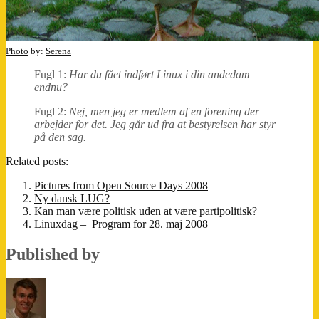
Photo
by:
Serena
Fugl 1:
Har du fået indført Linux i din andedam
endnu?
Fugl 2:
Nej, men jeg er medlem af en forening der
arbejder for det. Jeg går ud fra at bestyrelsen har styr
på den sag.
Related posts:
Pictures from Open Source Days 2008
Ny dansk LUG?
Kan man være politisk uden at være partipolitisk?
Linuxdag – Program for 28. maj 2008
Published by