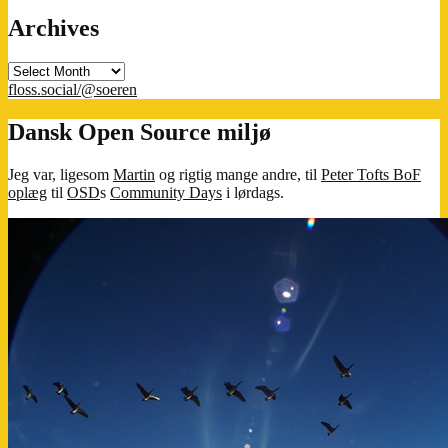
Archives
Archives
floss.social/@soeren
Dansk Open Source miljø
Jeg var, ligesom
Martin
og rigtig mange andre, til
Peter Tofts BoF
oplæg
til
OSD
s
Community Days
i lørdags.