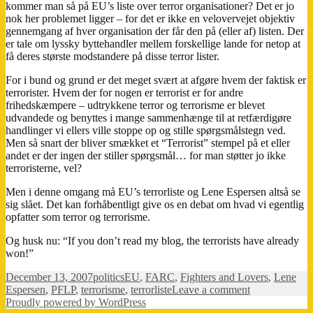
kommer man så på EU’s liste over terror organisationer? Det er jo
nok her problemet ligger – for det er ikke en velovervejet objektiv
gennemgang af hver organisation der får den på (eller af) listen. Der
er tale om lyssky byttehandler mellem forskellige lande for netop at
få deres største modstandere på disse terror lister.
For i bund og grund er det meget svært at afgøre hvem der faktisk er
terrorister. Hvem der for nogen er terrorist er for andre
frihedskæmpere – udtrykkene terror og terrorisme er blevet
udvandede og benyttes i mange sammenhænge til at retfærdigøre
handlinger vi ellers ville stoppe op og stille spørgsmålstegn ved.
Men så snart der bliver smækket et “Terrorist” stempel på et eller
andet er der ingen der stiller spørgsmål… for man støtter jo ikke
terroristerne, vel?
Men i denne omgang må EU’s terrorliste og Lene Espersen altså se
sig slået. Det kan forhåbentligt give os en debat om hvad vi egentlig
opfatter som terror og terrorisme.
Og husk nu: “If you don’t read my blog, the terrorists have already
won!”
Posted
Categories
Tags
December 13, 2007
politics
EU
,
FARC
,
Fighters and Lovers
,
Lene
on
on
Espersen
,
PFLP
,
terrorisme
,
terrorliste
Leave a comment
Terrorliste
Proudly powered by WordPress