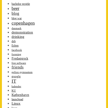
bachelor projekt
beer
blog
blog war
copenhagen
danmark
demonstration
drinking
dsb
Esben
facebook
forening
Fredagsrock
free software
friends
gefion gymnasium
google
IT
kalender
KU
København
launchpad
Linux
loco