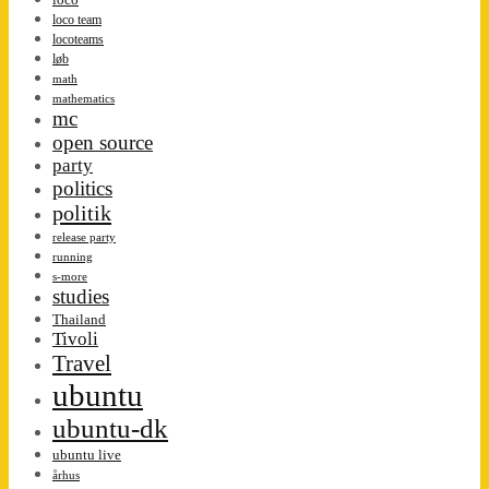
loco team
locoteams
løb
math
mathematics
mc
open source
party
politics
politik
release party
running
s-more
studies
Thailand
Tivoli
Travel
ubuntu
ubuntu-dk
ubuntu live
århus