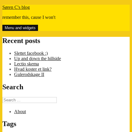
Skip
Søren C's blog
to
remember this, cause I won't
content
Menu and widgets
Recent posts
Slettet facebook :)
Up and down the hillside
Lectio skema
Hvad koster et link?
Gulerodskage II
Search
Search
for:
About
Tags