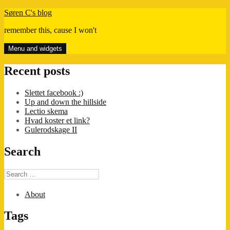
Skip
Søren C's blog
to
remember this, cause I won't
content
Menu and widgets
Recent posts
Slettet facebook :)
Up and down the hillside
Lectio skema
Hvad koster et link?
Gulerodskage II
Search
Search
for:
About
Tags