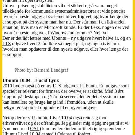
et andet frit operativsystem.
Udover prisen og stabiliteten vil det sikkert også være meget
tillokkende for kommunale systemadministratorer at vide præcist
hvornår næste udgav af systemet bliver frigivet, og hvor længe der
er support på det system man har nu. Der står man i en lidt anden
situation, hvis man er Microsoft kunde. Er der f.eks. nogen der ved
hvornår næste udgave af Windows udkommer? Nej, vel.
Der er det lidt lettere med Ubuntu – ny udgave hvert halve år, og en
LTS
udgave hvert 2. år. Ikke så meget pjat, og ingen tvivl om
hvordan man opdaterer til den nyeste udgave, eller hvor længe der
er support.
Photo by: Bernard Landgraf
Ubuntu 10.04 – Lucid Lynx
2010 byder også på en ny LTS udgave af Ubuntu. En udgave som
specielt er relevant for firmaer, der overvejer at skifte. Med 3 års
support på desktopen og 5 år på serversiden er det et system man
kan installere og bruge langt ind i fremtiden, uden at skulle
bekymrer sig om at opgradere til en nyere udgave.
Netop derfor vil Ubuntu Live! 10.04 også rette sig mod
erhvervslivet og det offentlige. Jeg glæder mig rigtig meget til at vi
(sammen med
OSL
) kan invitere indenfor til et rigtig spændende
Ubuntu Live! 10.04 et sted i Odense til foråret.