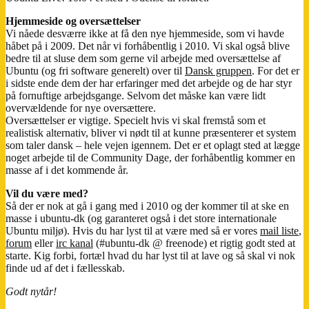
Hjemmeside og oversættelser
Vi nåede desværre ikke at få den nye hjemmeside, som vi havde
håbet på i 2009. Det når vi forhåbentlig i 2010. Vi skal også blive
bedre til at sluse dem som gerne vil arbejde med oversættelse af
Ubuntu (og fri software generelt) over til
Dansk gruppen
. For det er
i sidste ende dem der har erfaringer med det arbejde og de har styr
på fornuftige arbejdsgange. Selvom det måske kan være lidt
overvældende for nye oversættere.
Oversættelser er vigtige. Specielt hvis vi skal fremstå som et
realistisk alternativ, bliver vi nødt til at kunne præsenterer et system
som taler dansk – hele vejen igennem. Det er et oplagt sted at lægge
noget arbejde til de Community Dage, der forhåbentlig kommer en
masse af i det kommende år.
Vil du være med?
Så der er nok at gå i gang med i 2010 og der kommer til at ske en
masse i ubuntu-dk (og garanteret også i det store internationale
Ubuntu miljø). Hvis du har lyst til at være med så er vores
mail liste
,
forum
eller
irc kanal
(#ubuntu-dk @ freenode) et rigtig godt sted at
starte. Kig forbi, fortæl hvad du har lyst til at lave og så skal vi nok
finde ud af det i fællesskab.
Godt nytår!