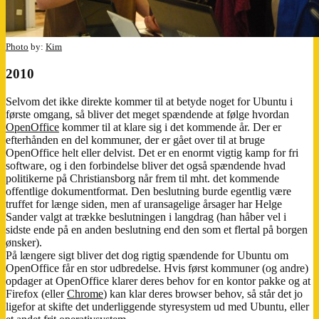
Photo
by:
Kim
2010
Selvom det ikke direkte kommer til at betyde noget for Ubuntu i
første omgang, så bliver det meget spændende at følge hvordan
OpenOffice
kommer til at klare sig i det kommende år. Der er
efterhånden en del kommuner, der er gået over til at bruge
OpenOffice helt eller delvist. Det er en enormt vigtig kamp for fri
software, og i den forbindelse bliver det også spændende hvad
politikerne på Christiansborg når frem til mht. det kommende
offentlige dokumentformat. Den beslutning burde egentlig være
truffet for længe siden, men af uransagelige årsager har Helge
Sander valgt at trække beslutningen i langdrag (han håber vel i
sidste ende på en anden beslutning end den som et flertal på borgen
ønsker).
På længere sigt bliver det dog rigtig spændende for Ubuntu om
OpenOffice får en stor udbredelse. Hvis først kommuner (og andre)
opdager at OpenOffice klarer deres behov for en kontor pakke og at
Firefox (eller
Chrome
) kan klar deres browser behov, så står det jo
ligefor at skifte det underliggende styresystem ud med Ubuntu, eller