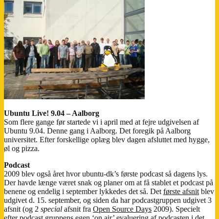
Ubuntu Live! 9.04 – Aalborg
Som flere gange før startede vi i april med at fejre udgivelsen af
Ubuntu 9.04. Denne gang i Aalborg. Det foregik på Aalborg
universitet. Efter forskellige oplæg blev dagen afsluttet med hygge,
øl og pizza.
Podcast
2009 blev også året hvor ubuntu-dk’s første podcast så dagens lys.
Der havde længe været snak og planer om at få stablet et podcast på
benene og endelig i september lykkedes det så. Det
første afsnit
blev
udgivet d. 15. september, og siden da har podcastgruppen udgivet 3
afsnit (og 2
special
afsnit fra
Open Source Days
2009). Specielt
efter podcast gruppens egen ‘on air’ evaluering af podcasten i det