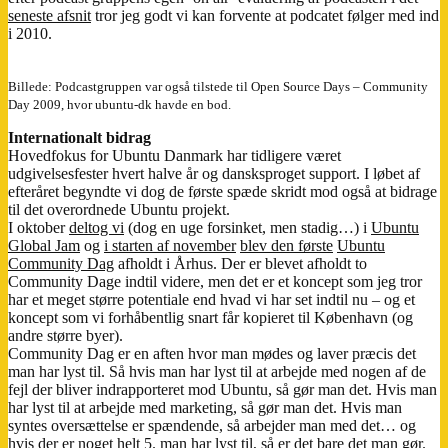
seneste afsnit
tror jeg godt vi kan forvente at podcatet følger med ind
i 2010.
Billede: Podcastgruppen var også tilstede til Open Source Days – Community
Day 2009, hvor ubuntu-dk havde en bod.
Internationalt bidrag
Hovedfokus for Ubuntu Danmark har tidligere været
udgivelsesfester hvert halve år og dansksproget support. I løbet af
efteråret begyndte vi dog de første spæde skridt mod også at bidrage
til det overordnede Ubuntu projekt.
I oktober
deltog vi
(dog en uge forsinket, men stadig…) i
Ubuntu
Global Jam
og
i starten af november
blev den første
Ubuntu
Community Dag
afholdt i Århus. Der er blevet afholdt to
Community Dage indtil videre, men det er et koncept som jeg tror
har et meget større potentiale end hvad vi har set indtil nu – og et
koncept som vi forhåbentlig snart får kopieret til København (og
andre større byer).
Community Dag er en aften hvor man mødes og laver præcis det
man har lyst til. Så hvis man har lyst til at arbejde med nogen af de
fejl der bliver indrapporteret mod Ubuntu, så gør man det. Hvis man
har lyst til at arbejde med marketing, så gør man det. Hvis man
syntes oversættelse er spændende, så arbejder man med det… og
hvis der er noget helt 5. man har lyst til, så er det bare det man gør.