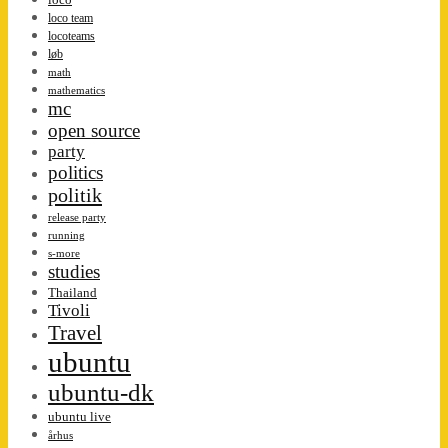
loco team
locoteams
løb
math
mathematics
mc
open source
party
politics
politik
release party
running
s-more
studies
Thailand
Tivoli
Travel
ubuntu
ubuntu-dk
ubuntu live
århus