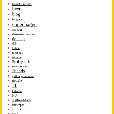
bachelor projekt
beer
blog
blog war
copenhagen
danmark
demonstration
drinking
dsb
Esben
facebook
forening
Fredagsrock
free software
friends
gefion gymnasium
google
IT
kalender
KU
København
launchpad
Linux
loco