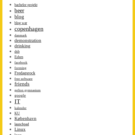
bachelor projekt
beer
blog
blog war
copenhagen
danmark
demonstration
drinking
dsb
Esben
facebook
forening
Fredagsrock
free software
friends
gefion gymnasium
google
IT
kalender
KU
København
launchpad
Linux
loco