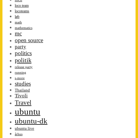
loco team
locoteams
løb
math
mathematics
mc
open source
party
politics
politik
release party
running
s-more
studies
Thailand
Tivoli
Travel
ubuntu
ubuntu-dk
ubuntu live
århus