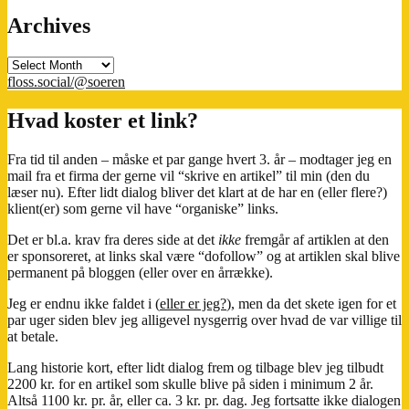
Archives
Archives
floss.social/@soeren
Hvad koster et link?
Fra tid til anden – måske et par gange hvert 3. år – modtager jeg en
mail fra et firma der gerne vil “skrive en artikel” til min (den du
læser nu). Efter lidt dialog bliver det klart at de har en (eller flere?)
klient(er) som gerne vil have “organiske” links.
Det er bl.a. krav fra deres side at det
ikke
fremgår af artiklen at den
er sponsoreret, at links skal være “dofollow” og at artiklen skal blive
permanent på bloggen (eller over en årrække).
Jeg er endnu ikke faldet i (
eller er jeg?
), men da det skete igen for et
par uger siden blev jeg alligevel nysgerrig over hvad de var villige til
at betale.
Lang historie kort, efter lidt dialog frem og tilbage blev jeg tilbudt
2200 kr. for en artikel som skulle blive på siden i minimum 2 år.
Altså 1100 kr. pr. år, eller ca. 3 kr. pr. dag. Jeg fortsatte ikke dialogen