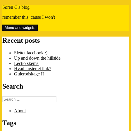
Skip
Søren C's blog
to
remember this, cause I won't
content
Menu and widgets
Recent posts
Slettet facebook :)
Up and down the hillside
Lectio skema
Hvad koster et link?
Gulerodskage II
Search
Search
for:
About
Tags