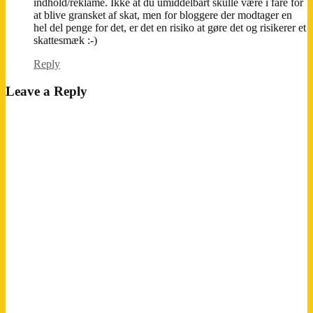
indhold/reklame. Ikke at du umiddelbart skulle være i fare for
at blive gransket af skat, men for bloggere der modtager en
hel del penge for det, er det en risiko at gøre det og risikerer et
skattesmæk :-)
Reply
Leave a Reply