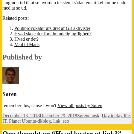
lang nok tid til at se hvordan teksten i sådan en artikel kunne ende
med at se ud.
Related posts:
Politiprovokatør afsløret af G8-aktivister
Hvad skete der for almindelig høflighed?
Hvad er det?
Mail til Mads
Published by
Søren
remember this, cause I won't
View all posts by Søren
Posted
Author
Categories
December 13, 2018
December 29, 2018
Søren
dansk
,
Day to day life
,
on
Tags
IT
,
Planet Ubuntu-dk
blog
,
link
,
seo
One thought on “Hvad koster et link?”