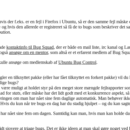
is der f.eks. er en fejl i Firefox i Ubuntu, så er den samme fejl måske 
m
og hvis den allerede er registreret så få de to bugs som beskriver d
bution
.
inde
kontaktinfo til Bug Squad
, der er både en mail liste, irc kanal og
 også
ansøge om en mentor
, som altså er et erfarent medlem af Bug Squ
t skulle ansøge om medlemskab af
Ubuntu Bug Control
.
ler en tilknyttet pakke (eller har fået tilknyttet en forkert pakke) vil du 
llige bugs?
det være muligt at holdet styr på den meget store mængde fejlrapporter s
lad for
stats
, eller måske har det lidt godt med et konkurrence aspekt, 
eringen om man har nået sine fem daglige automatisk. Man behøver ikke 
is du kun når tre bugs en dag har du stadig hjulpet – og du kan sagtens 
lv har nået sine fem om dagen. Samtidig kan man, hvis man kan holde da
lidt sjovere at triage bugs. Det er ikke ideen at man skal gøre noget ved