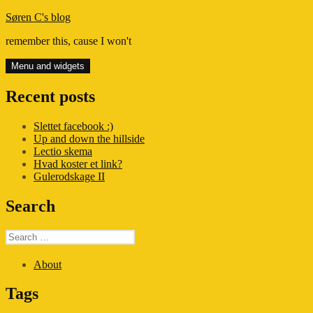
Skip
Søren C's blog
to
remember this, cause I won't
content
Menu and widgets
Recent posts
Slettet facebook :)
Up and down the hillside
Lectio skema
Hvad koster et link?
Gulerodskage II
Search
Search
for:
About
Tags