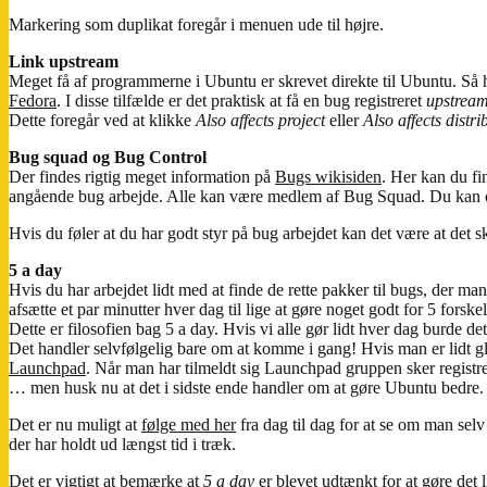
Markering som duplikat foregår i menuen ude til højre.
Link upstream
Meget få af programmerne i Ubuntu er skrevet direkte til Ubuntu. Så hv
Fedora
. I disse tilfælde er det praktisk at få en bug registreret
upstrea
Dette foregår ved at klikke
Also affects project
eller
Also affects distri
Bug squad og Bug Control
Der findes rigtig meget information på
Bugs wikisiden
. Her kan du f
angående bug arbejde. Alle kan være medlem af Bug Squad. Du kan
Hvis du føler at du har godt styr på bug arbejdet kan det være at de
5 a day
Hvis du har arbejdet lidt med at finde de rette pakker til bugs, der mang
afsætte et par minutter hver dag til lige at gøre noget godt for 5 forske
Dette er filosofien bag 5 a day. Hvis vi alle gør lidt hver dag burde 
Det handler selvfølgelig bare om at komme i gang! Hvis man er lidt g
Launchpad
. Når man har tilmeldt sig Launchpad gruppen sker registr
… men husk nu at det i sidste ende handler om at gøre Ubuntu bedre. Hv
Det er nu muligt at
følge med her
fra dag til dag for at se om man se
der har holdt ud længst tid i træk.
Det er vigtigt at bemærke at
5 a day
er blevet udtænkt for at gøre det 