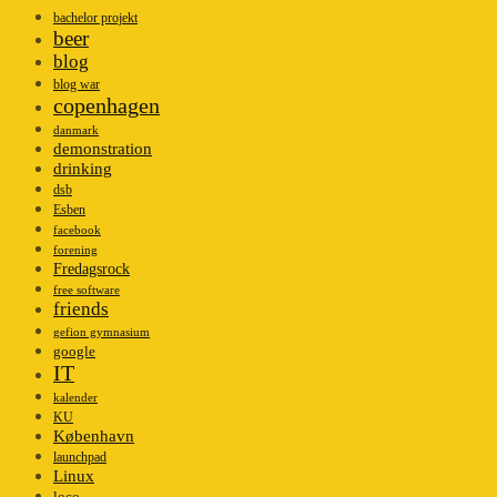
bachelor projekt
beer
blog
blog war
copenhagen
danmark
demonstration
drinking
dsb
Esben
facebook
forening
Fredagsrock
free software
friends
gefion gymnasium
google
IT
kalender
KU
København
launchpad
Linux
loco