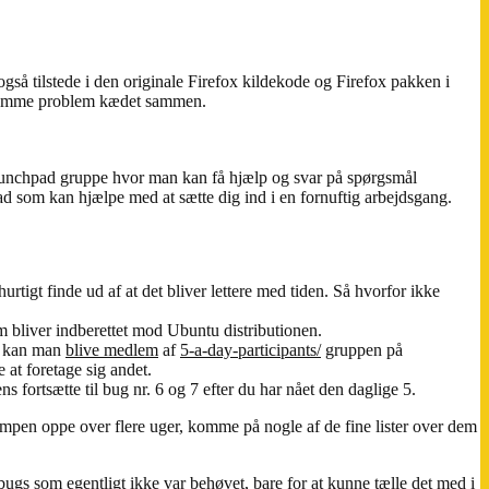
også tilstede i den originale Firefox kildekode og Firefox pakken i
et samme problem kædet sammen.
 Launchpad gruppe hvor man kan få hjælp og svar på spørgsmål
ad som kan hjælpe med at sætte dig ind i en fornuftig arbejdsgang.
hurtigt finde ud af at det bliver lettere med tiden. Så hvorfor ikke
om bliver indberettet mod Ubuntu distributionen.
så kan man
blive medlem
af
5-a-day-participants/
gruppen på
at foretage sig andet.
fortsætte til bug nr. 6 og 7 efter du har nået den daglige 5.
mpen oppe over flere uger, komme på nogle af de fine lister over dem
 bugs som egentligt ikke var behøvet, bare for at kunne tælle det med i