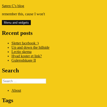
Skip
Søren C's blog
to
remember this, cause I won't
content
Menu and widgets
Recent posts
Slettet facebook :)
Up and down the hillside
Lectio skema
Hvad koster et link?
Gulerodskage II
Search
Search
for:
About
Tags