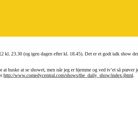
kl. 23.30 (og igen dagen efter kl. 18.45). Det er et godt talk show der 
 for at huske at se showet, men når jeg er hjemme og ved tv’et så prøver
er
http://www.comedycentral.com/shows/the_daily_show/index.jhtml
.