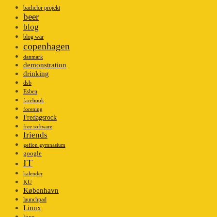
bachelor projekt
beer
blog
blog war
copenhagen
danmark
demonstration
drinking
dsb
Esben
facebook
forening
Fredagsrock
free software
friends
gefion gymnasium
google
IT
kalender
KU
København
launchpad
Linux
loco