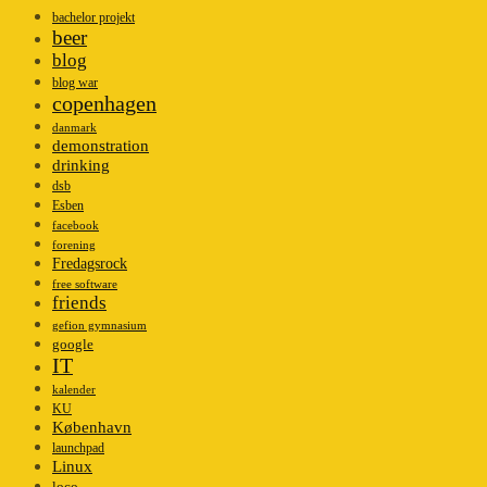
bachelor projekt
beer
blog
blog war
copenhagen
danmark
demonstration
drinking
dsb
Esben
facebook
forening
Fredagsrock
free software
friends
gefion gymnasium
google
IT
kalender
KU
København
launchpad
Linux
loco