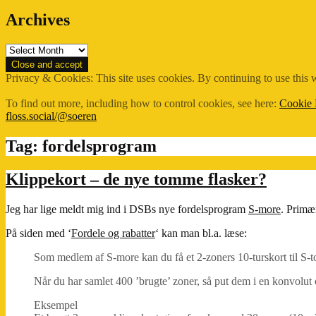
Archives
Archives
Privacy & Cookies: This site uses cookies. By continuing to use this w
To find out more, including how to control cookies, see here:
Cookie 
floss.social/@soeren
Tag:
fordelsprogram
Klippekort – de nye tomme flasker?
Jeg har lige meldt mig ind i DSBs nye fordelsprogram
S-more
. Primær
På siden med ‘
Fordele og rabatter
‘ kan man bl.a. læse:
Som medlem af S-more kan du få et 2-zoners 10-turskort til S-t
Når du har samlet 400 ’brugte’ zoner, så put dem i en konvolut o
Eksempel