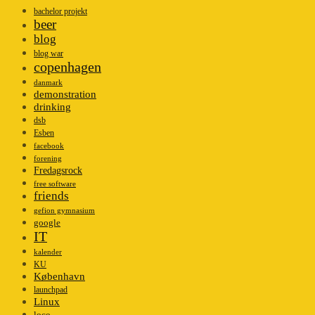
bachelor projekt
beer
blog
blog war
copenhagen
danmark
demonstration
drinking
dsb
Esben
facebook
forening
Fredagsrock
free software
friends
gefion gymnasium
google
IT
kalender
KU
København
launchpad
Linux
loco