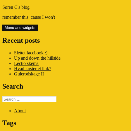
Skip
Søren C's blog
to
remember this, cause I won't
content
Menu and widgets
Recent posts
Slettet facebook :)
Up and down the hillside
Lectio skema
Hvad koster et link?
Gulerodskage II
Search
Search
for:
About
Tags