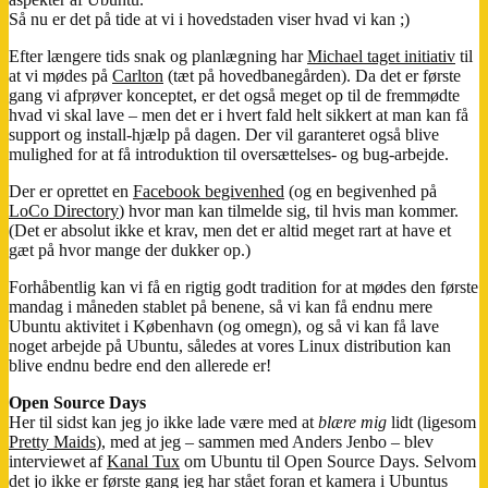
Så nu er det på tide at vi i hovedstaden viser hvad vi kan ;)
Efter længere tids snak og planlægning har
Michael taget initiativ
til
at vi mødes på
Carlton
(tæt på hovedbanegården). Da det er første
gang vi afprøver konceptet, er det også meget op til de fremmødte
hvad vi skal lave – men det er i hvert fald helt sikkert at man kan få
support og install-hjælp på dagen. Der vil garanteret også blive
mulighed for at få introduktion til oversættelses- og bug-arbejde.
Der er oprettet en
Facebook begivenhed
(og en begivenhed på
LoCo Directory
) hvor man kan tilmelde sig, til hvis man kommer.
(Det er absolut ikke et krav, men det er altid meget rart at have et
gæt på hvor mange der dukker op.)
Forhåbentlig kan vi få en rigtig godt tradition for at mødes den første
mandag i måneden stablet på benene, så vi kan få endnu mere
Ubuntu aktivitet i København (og omegn), og så vi kan få lave
noget arbejde på Ubuntu, således at vores Linux distribution kan
blive endnu bedre end den allerede er!
Open Source Days
Her til sidst kan jeg jo ikke lade være med at
blære mig
lidt (ligesom
Pretty Maids
), med at jeg – sammen med Anders Jenbo – blev
interviewet af
Kanal Tux
om Ubuntu til Open Source Days. Selvom
det jo ikke er
første gang
jeg har stået foran et kamera i Ubuntus