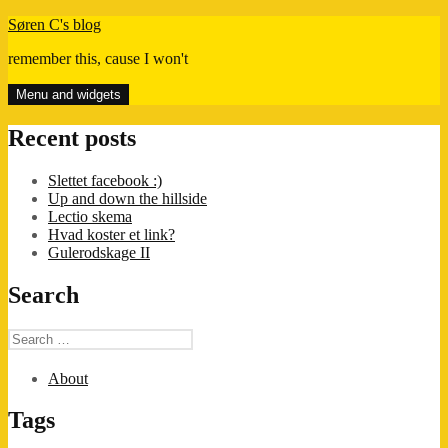
Skip
Søren C's blog
to
remember this, cause I won't
content
Menu and widgets
Recent posts
Slettet facebook :)
Up and down the hillside
Lectio skema
Hvad koster et link?
Gulerodskage II
Search
Search
for:
About
Tags