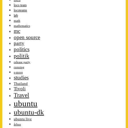
loco team
locoteams
løb
math
mathematics
mc
open source
party
politics
politik
release party
running
s-more
studies
Thailand
Tivoli
Travel
ubuntu
ubuntu-dk
ubuntu live
århus