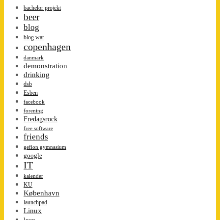
bachelor projekt
beer
blog
blog war
copenhagen
danmark
demonstration
drinking
dsb
Esben
facebook
forening
Fredagsrock
free software
friends
gefion gymnasium
google
IT
kalender
KU
København
launchpad
Linux
loco