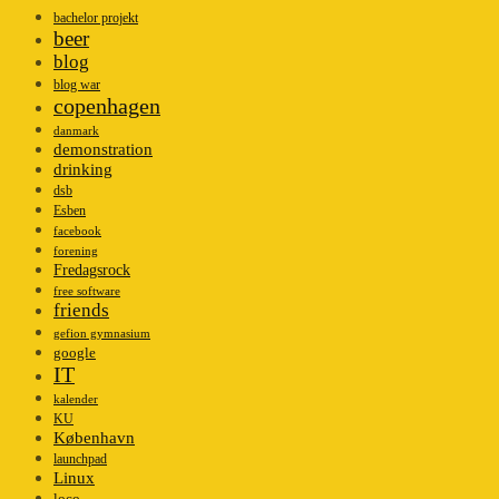
bachelor projekt
beer
blog
blog war
copenhagen
danmark
demonstration
drinking
dsb
Esben
facebook
forening
Fredagsrock
free software
friends
gefion gymnasium
google
IT
kalender
KU
København
launchpad
Linux
loco