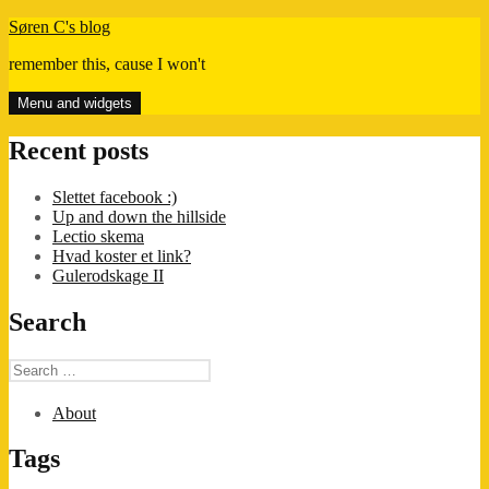
Skip
Søren C's blog
to
remember this, cause I won't
content
Menu and widgets
Recent posts
Slettet facebook :)
Up and down the hillside
Lectio skema
Hvad koster et link?
Gulerodskage II
Search
Search
for:
About
Tags