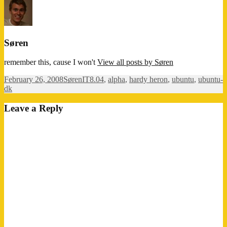
Søren
remember this, cause I won't
View all posts by Søren
Posted
Author
Categories
Tags
February 26, 2008
Søren
IT
8.04
,
alpha
,
hardy heron
,
ubuntu
,
ubuntu-
on
dk
Leave a Reply