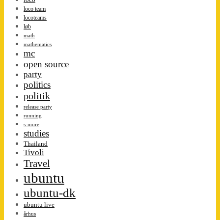
loco team
locoteams
løb
math
mathematics
mc
open source
party
politics
politik
release party
running
s-more
studies
Thailand
Tivoli
Travel
ubuntu
ubuntu-dk
ubuntu live
århus