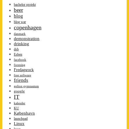
bachelor projekt
beer
blog
blog war
copenhagen
danmark
demonstration
drinking
dsb
Esben
facebook
forening
Fredagsrock
free software
friends
gefion gymnasium
google
IT
kalender
KU
København
launchpad
Linux
loco