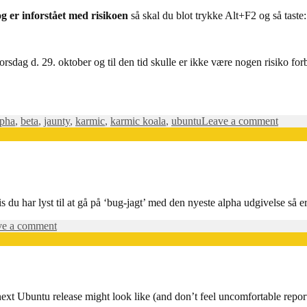
og er inforstået med risikoen
så skal du blot trykke Alt+F2 og så taste:
orsdag d. 29. oktober og til den tid skulle er ikke være nogen risiko fo
on
lpha
,
beta
,
jaunty
,
karmic
,
karmic koala
,
ubuntu
Leave a comment
Ubunt
Karmi
Koala
Beta
is du har lyst til at gå på ‘bug-jagt’ med den nyeste alpha udgivelse så 
on
ve a comment
Hardy
Alpha
5
released
 next Ubuntu release might look like (and don’t feel uncomfortable report