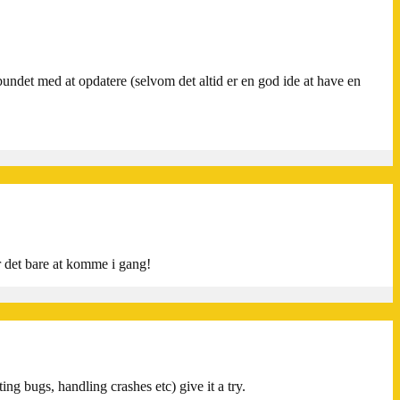
rbundet med at opdatere (selvom det altid er en god ide at have en
u
c
er det bare at komme i gang!
ing bugs, handling crashes etc) give it a try.