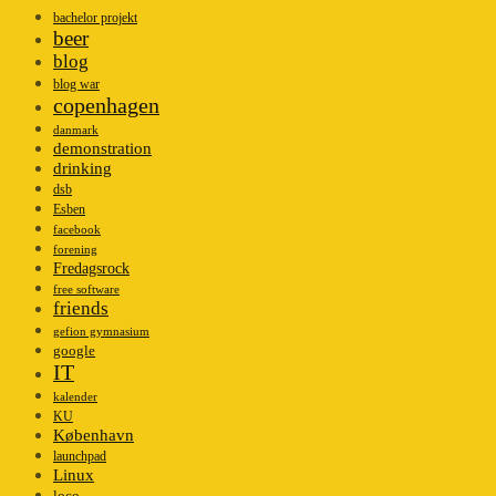
bachelor projekt
beer
blog
blog war
copenhagen
danmark
demonstration
drinking
dsb
Esben
facebook
forening
Fredagsrock
free software
friends
gefion gymnasium
google
IT
kalender
KU
København
launchpad
Linux
loco