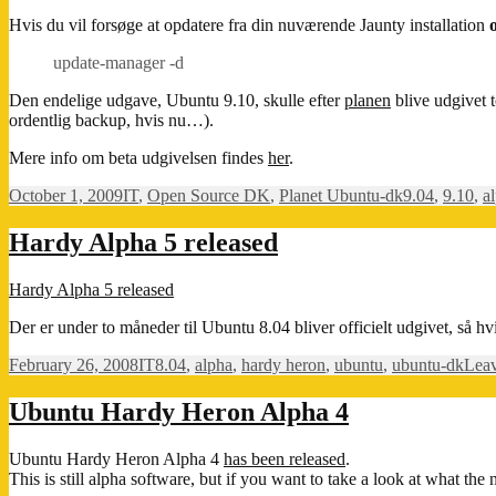
Hvis du vil forsøge at opdatere fra din nuværende Jaunty installation
update-manager -d
Den endelige udgave, Ubuntu 9.10, skulle efter
planen
blive udgivet t
ordentlig backup, hvis nu…).
Mere info om beta udgivelsen findes
her
.
Posted
Categories
Tags
October 1, 2009
IT
,
Open Source DK
,
Planet Ubuntu-dk
9.04
,
9.10
,
a
on
Hardy Alpha 5 released
Hardy Alpha 5 released
Der er under to måneder til Ubuntu 8.04 bliver officielt udgivet, så hv
Posted
Categories
Tags
February 26, 2008
IT
8.04
,
alpha
,
hardy heron
,
ubuntu
,
ubuntu-dk
Lea
on
Ubuntu Hardy Heron Alpha 4
Ubuntu Hardy Heron Alpha 4
has been released
.
This is still alpha software, but if you want to take a look at what the