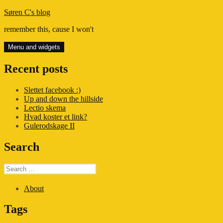
Skip
Søren C's blog
to
remember this, cause I won't
content
Menu and widgets
Recent posts
Slettet facebook :)
Up and down the hillside
Lectio skema
Hvad koster et link?
Gulerodskage II
Search
Search
for:
About
Tags