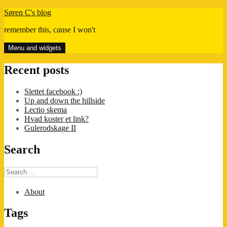
Skip
Søren C's blog
to
remember this, cause I won't
content
Menu and widgets
Recent posts
Slettet facebook :)
Up and down the hillside
Lectio skema
Hvad koster et link?
Gulerodskage II
Search
Search
for:
About
Tags