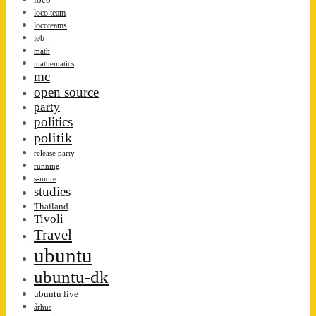
loco team
locoteams
løb
math
mathematics
mc
open source
party
politics
politik
release party
running
s-more
studies
Thailand
Tivoli
Travel
ubuntu
ubuntu-dk
ubuntu live
århus