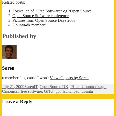
Related posts:
Forskellen på “Free Software” og “Open Source”
Open Source Software conference
Pictures from Open Source Days 2008
Ubuntu-dk member!
Published by
Søren
remember this, cause I won't
View all posts by Søren
Posted
Author
Categories
Tags
July 21, 2009
Søren
IT
,
Open Source DK
,
Planet Ubuntu-dk
agpl
,
on
Canonical
,
free software
,
GNU
,
gpl
,
launchpad
,
ubuntu
Leave a Reply