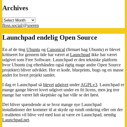
Archives
Archives
floss.social/@soeren
Launchpad endelig Open Source
En af de ting
Ubuntu
og
Canonical
(firmaet bag Ubuntu) er blevet
kritiseret for gennem tide har været at
Launchpad
ikke har været
udgivet som Free Software. Launchpad er den tekniske platform
hvor Ubuntu (og efterhånden også rigtig mage andre Open Source
projekter) bliver udviklet. Her er kode, blueprints, bugs og en masse
andet for hvert projekt samlet.
I dag er Launchpad så
blevet
udgivet
under
AGPLv3
. Launchpad er
mange gange blevet lovet udgivet under en fri licens, men jeg tror
mange har været lidt skeptiske og har ville se det først.
Det bliver spændende at se hvor mange
nye
Launchpad
installationer der kommer til at skyde op rundt omkring eller om der
i realiteten vil blive ved med kun at være
en
Launchpad, nemlig
Launchpad.net
.