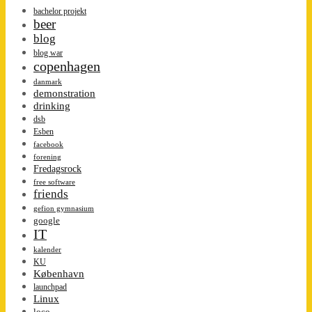
bachelor projekt
beer
blog
blog war
copenhagen
danmark
demonstration
drinking
dsb
Esben
facebook
forening
Fredagsrock
free software
friends
gefion gymnasium
google
IT
kalender
KU
København
launchpad
Linux
loco