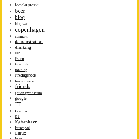
bachelor projekt
beer
blog
blog war
copenhagen
danmark
demonstration
drinking
dsb
Esben
facebook
forening
Fredagsrock
free software
friends
gefion gymnasium
google
IT
kalender
KU
København
launchpad
Linux
loco