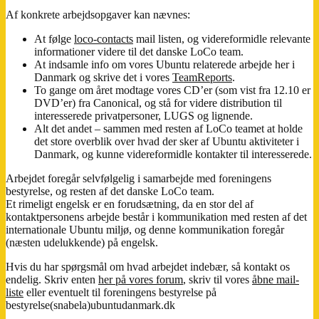
Af konkrete arbejdsopgaver kan nævnes:
At følge
loco-contacts
mail listen, og videreformidle relevante
informationer videre til det danske LoCo team.
At indsamle info om vores Ubuntu relaterede arbejde her i
Danmark og skrive det i vores
TeamReports
.
To gange om året modtage vores CD’er (som vist fra 12.10 er
DVD’er) fra Canonical, og stå for videre distribution til
interesserede privatpersoner, LUGS og lignende.
Alt det andet – sammen med resten af LoCo teamet at holde
det store overblik over hvad der sker af Ubuntu aktiviteter i
Danmark, og kunne videreformidle kontakter til interesserede.
Arbejdet foregår selvfølgelig i samarbejde med foreningens
bestyrelse, og resten af det danske LoCo team.
Et rimeligt engelsk er en forudsætning, da en stor del af
kontaktpersonens arbejde består i kommunikation med resten af det
internationale Ubuntu miljø, og denne kommunikation foregår
(næsten udelukkende) på engelsk.
Hvis du har spørgsmål om hvad arbejdet indebær, så kontakt os
endelig. Skriv enten
her på vores forum
, skriv til vores
åbne mail-
liste
eller eventuelt til foreningens bestyrelse på
bestyrelse(snabela)ubuntudanmark.dk