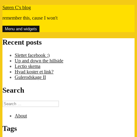
Skip
Søren C's blog
to
remember this, cause I won't
content
Menu and widgets
Recent posts
Slettet facebook :)
Up and down the hillside
Lectio skema
Hvad koster et link?
Gulerodskage II
Search
Search
for:
About
Tags