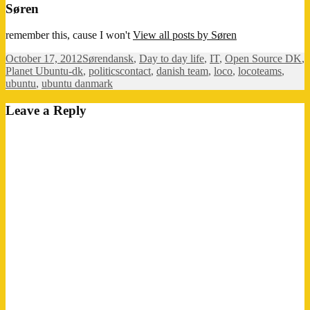
Søren
remember this, cause I won't
View all posts by Søren
Posted
Author
Categories
October 17, 2012
Søren
dansk
,
Day to day life
,
IT
,
Open Source DK
,
on
Tags
Planet Ubuntu-dk
,
politics
contact
,
danish team
,
loco
,
locoteams
,
ubuntu
,
ubuntu danmark
Leave a Reply