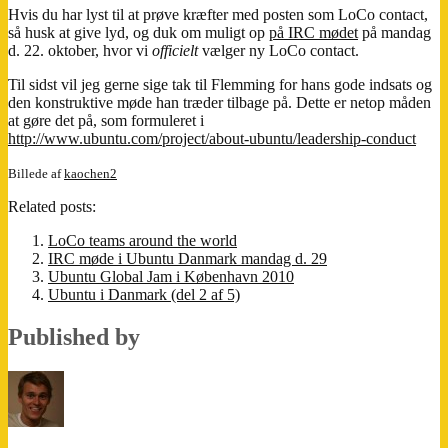
Hvis du har lyst til at prøve kræfter med posten som LoCo contact,
så husk at give lyd, og duk om muligt op
på IRC mødet
på mandag
d. 22. oktober, hvor vi
officielt
vælger ny LoCo contact.
Til sidst vil jeg gerne sige tak til Flemming for hans gode indsats og
den konstruktive møde han træder tilbage på. Dette er netop måden
at gøre det på, som formuleret i
http://www.ubuntu.com/project/about-ubuntu/leadership-conduct
Billede af
kaochen2
Related posts:
LoCo teams around the world
IRC møde i Ubuntu Danmark mandag d. 29
Ubuntu Global Jam i København 2010
Ubuntu i Danmark (del 2 af 5)
Published by