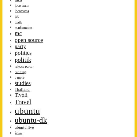
loco team
locoteams
løb
math
mathematics
mc
open source
party
politics
politik
release party
running
s-more
studies
Thailand
Tivoli
Travel
ubuntu
ubuntu-dk
ubuntu live
århus