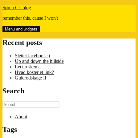
Skip
Søren C's blog
to
remember this, cause I won't
content
Menu and widgets
Recent posts
Slettet facebook :)
Up and down the hillside
Lectio skema
Hvad koster et link?
Gulerodskage II
Search
Search
for:
About
Tags