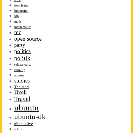
loco team
locoteams
løb
math
mathematics
mc
open source
party
politics
politik
release party
running
s-more
studies
Thailand
Tivoli
Travel
ubuntu
ubuntu-dk
ubuntu live
århus