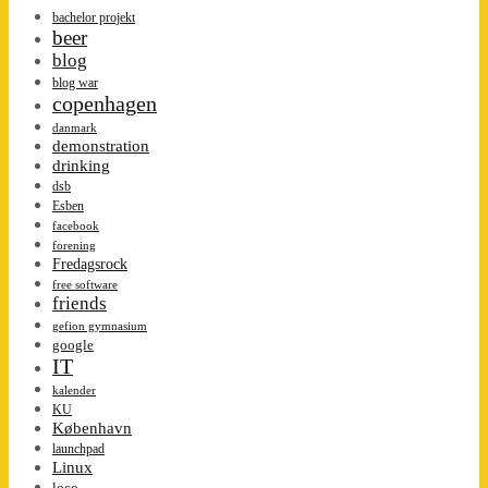
bachelor projekt
beer
blog
blog war
copenhagen
danmark
demonstration
drinking
dsb
Esben
facebook
forening
Fredagsrock
free software
friends
gefion gymnasium
google
IT
kalender
KU
København
launchpad
Linux
loco