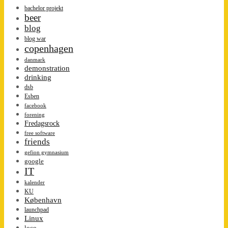
bachelor projekt
beer
blog
blog war
copenhagen
danmark
demonstration
drinking
dsb
Esben
facebook
forening
Fredagsrock
free software
friends
gefion gymnasium
google
IT
kalender
KU
København
launchpad
Linux
loco