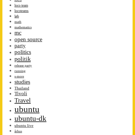
loco team
locoteams
løb
math
mathematics
mc
open source
party
politics
politik
release party
running
s-more
studies
Thailand
Tivoli
Travel
ubuntu
ubuntu-dk
ubuntu live
århus