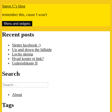
Skip
Søren C's blog
to
remember this, cause I won't
content
Menu and widgets
Recent posts
Slettet facebook :)
Up and down the hillside
Lectio skema
Hvad koster et link?
Gulerodskage II
Search
Search
for:
About
Tags