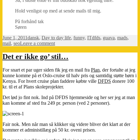
Så, i sidste ende er mit budskab nok egentlig bare:
Hold venligst op med at sende mails til mig.
På forhånd tak
Søren
Posted
Categories
Tags
June 1, 2011
dansk
,
Day to day life
,
funny
,
IT
dfds
,
guava
,
mads
,
on
on
mail
,
seo
Leave a comment
Mail
til
Det er ikke go’ stil…
Mads
For snart et par uger siden fik jeg en mail fra
Plan
, der fortalte at jeg
kunne komme på et Oslo-cruise til halv pris og samtidig støtte børn i
Kenya. For hvert cruise plan faddere købte ville
DFDS
donere 100
kr. til et af Plans skoleprojekter.
Det lød jo fint nok. Ind på DFDS hjemmeside og her ser jeg at man
kan komme af sted fra 249 pr. person (ved 2 personer).
Fair nok. Men når man så klikker sig videre bliver det klart at der
kommer et administillæg på 50 kr. oveni prisen.