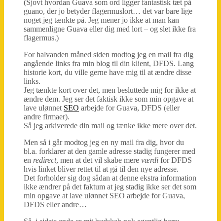
(Sjovt hvordan Guava som ord ligger fantastisk tæt på
guano, der jo betyder flagermuslort… det var bare lige
noget jeg tænkte på. Jeg mener jo ikke at man kan
sammenligne Guava eller dig med lort – og slet ikke fra
flagermus.)
For halvanden måned siden modtog jeg en mail fra dig
angående links fra min blog til din klient, DFDS. Lang
historie kort, du ville gerne have mig til at ændre disse
links.
Jeg tænkte kort over det, men besluttede mig for ikke at
ændre dem. Jeg ser det faktisk ikke som min opgave at
lave ulønnet
SEO
arbejde for Guava, DFDS (eller
andre firmaer).
Så jeg arkiverede din mail og tænke ikke mere over det.
Men så i går modtog jeg en ny mail fra dig, hvor du
bl.a. forklarer at den gamle adresse stadig fungerer med
en
redirect
, men at det vil skabe mere
værdi
for DFDS
hvis linket bliver rettet til at gå til den nye adresse.
Det forholder sig dog sådan at denne ekstra information
ikke ændrer på det faktum at jeg stadig ikke ser det som
min opgave at lave ulønnet SEO arbejde for Guava,
DFDS eller andre…