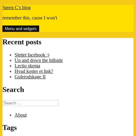
Skip
Søren C's blog
to
remember this, cause I won't
content
Menu and widgets
Recent posts
Slettet facebook :)
Up and down the hillside
Lectio skema
Hvad koster et link?
Gulerodskage II
Search
Search
for:
About
Tags