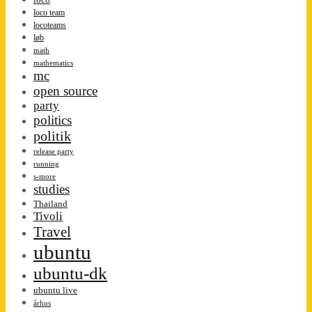
loco team
locoteams
løb
math
mathematics
mc
open source
party
politics
politik
release party
running
s-more
studies
Thailand
Tivoli
Travel
ubuntu
ubuntu-dk
ubuntu live
århus