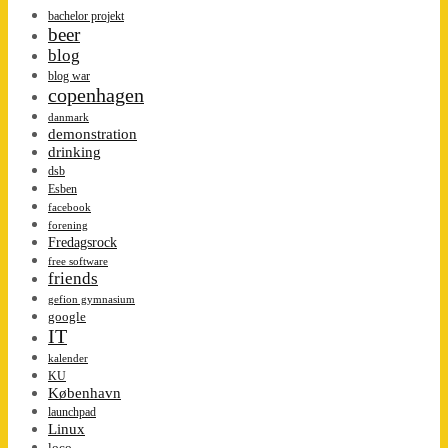
bachelor projekt
beer
blog
blog war
copenhagen
danmark
demonstration
drinking
dsb
Esben
facebook
forening
Fredagsrock
free software
friends
gefion gymnasium
google
IT
kalender
KU
København
launchpad
Linux
loco