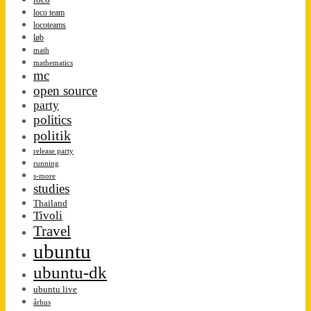
loco team
locoteams
løb
math
mathematics
mc
open source
party
politics
politik
release party
running
s-more
studies
Thailand
Tivoli
Travel
ubuntu
ubuntu-dk
ubuntu live
århus