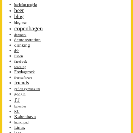
bachelor projekt
beer
blog
blog war
copenhagen
danmark
demonstration
drinking
dsb
Esben
facebook
forening
Fredagsrock
free software
friends
gefion gymnasium
google
IT
kalender
KU
København
launchpad
Linux
loco