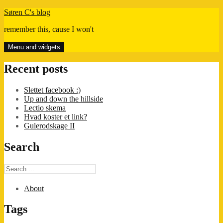
Skip
Søren C's blog
to
remember this, cause I won't
content
Menu and widgets
Recent posts
Slettet facebook :)
Up and down the hillside
Lectio skema
Hvad koster et link?
Gulerodskage II
Search
Search
for:
About
Tags