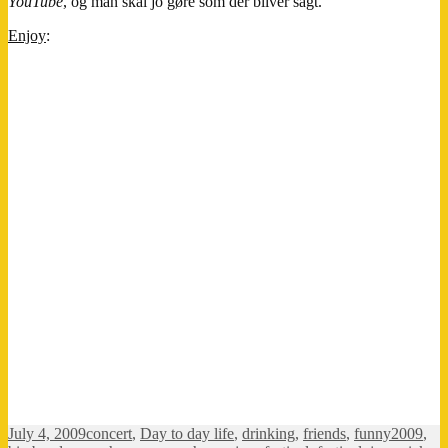
YouTube
, og man skal jo gøre som der bliver sagt.
Enjoy
:
Posted
Categories
Tags
July 4, 2009
concert
,
Day to day life
,
drinking
,
friends
,
funny
2009
,