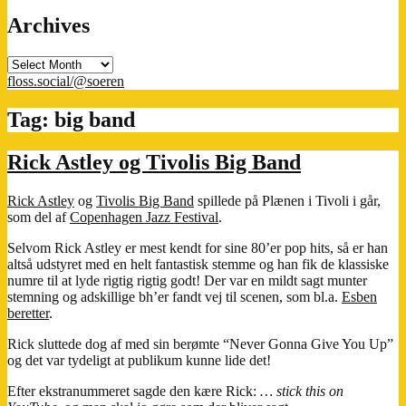
Archives
Archives
floss.social/@soeren
Tag:
big band
Rick Astley og Tivolis Big Band
Rick Astley
og
Tivolis Big Band
spillede på Plænen i Tivoli i går,
som del af
Copenhagen Jazz Festival
.
Selvom Rick Astley er mest kendt for sine 80’er pop hits, så er han
altså udstyret med en helt fantastisk stemme og han fik de klassiske
numre til at lyde rigtig rigtig godt! Der var en mildt sagt munter
stemning og adskillige bh’er fandt vej til scenen, som bl.a.
Esben
beretter
.
Rick sluttede dog af med sin berømte “Never Gonna Give You Up”
og det var tydeligt at publikum kunne lide det!
Efter ekstranummeret sagde den kære Rick:
… stick this on