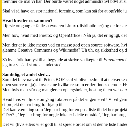
fremmer de mål vi har. Der burde været noget administrativt bøvl at 
Skal vi så have en stor national forening, som kan stå for at opfylde j
Hvad knytter os sammen?
I første omgang er fællesnævneren Linux (distributioner) og de forsk
Men hov, hvad med Firefox og OpenOffice? Nåh ja, det er rigtigt, det
Men der er jo ikke meget ved en masse god open source software, hvi
glemme Creative Commons og Wikimedia? Uh uh, og sikkerhed og digitale 
Så hvis folk har lyst til at begynde at skrive vedtægter til
Foreningen t
jeg tror vi skal starte et andet sted…
Samtidig, et andet sted…
Som det blev nævnt til Peters BOF skal vi blive bedre til at netværke
open source miljø) at overskue hvilke ressourcer der findes derude. Hv
Men hvis man står og mangler en oplægsholder, hosting til en webserv
Hvad hvis vi i første omgang fokuserer på det vi gerne vil? Vi vil gerne
et projekt de har brug for hjælp til.
Det kan være ting som ‘Jeg har brug for en post liste til det her pro
CDer?’, ‘Jeg har brug for nogle lokaler i dette område’, ‘Jeg har brug 
Det vil (hvis ellers vi er godt til at sprede ordet om at denne liste fi