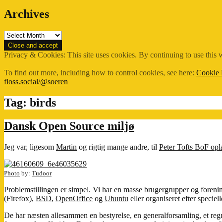
Archives
Archives
Privacy & Cookies: This site uses cookies. By continuing to use this w
To find out more, including how to control cookies, see here:
Cookie 
floss.social/@soeren
Tag:
birds
Dansk Open Source miljø
Jeg var, ligesom
Martin
og rigtig mange andre, til
Peter Tofts BoF op
Photo
by:
Tudoor
Problemstillingen er simpel. Vi har en masse brugergrupper og forenin
(Firefox),
BSD
,
OpenOffice
og
Ubuntu
eller organiseret efter speciel
De har næsten allesammen en bestyrelse, en generalforsamling, et regns