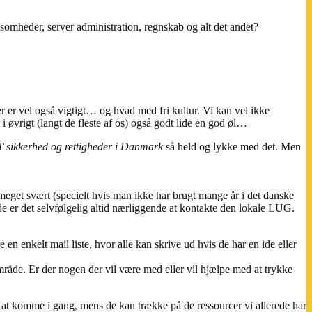
rksomheder, server administration, regnskab og alt det andet?
er vel også vigtigt… og hvad med fri kultur. Vi kan vel ikke
 øvrigt (langt de fleste af os) også godt lide en god øl…
IT sikkerhed og rettigheder i Danmark
så held og lykke med det. Men
 meget svært (specielt hvis man ikke har brugt mange år i det danske
de er det selvfølgelig altid nærliggende at kontakte den lokale LUG.
 en enkelt mail liste, hvor alle kan skrive ud hvis de har en ide eller
mråde. Er der nogen der vil være med eller vil hjælpe med at trykke
 til at komme i gang, mens de kan trække på de ressourcer vi allerede har