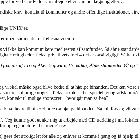
slippe for ved et udvidet samarbejde eller sammenlægning eller…
uridiske krav, kontakt til kommuner og andre offentlige institutioner, vi
ellige UNIX’er.
 er open source der er fællesnævneren.
s vi ikke kan kommunikere med resten af samfundet. Så åbne standarder 
rettigheder, f.eks. privatlivets fred – det er også vigtigt! Så kan vi i
il fremme af Fri og Åben Software, Fri kultur, Åbne standarder, Øl og 
 og vi skal måske også blive bedre til at hjælpe hinanden. Det kan være
is man skal bruge noget – f.eks. lokaler – i et specielt geografisk områ
er, kontakt til mulige sponsorer – hvor går man så hen?
 blive bedre til at kordinere og hjælpe hinanden. Så mit forslag vil være
jekt’, ‘Jeg kunne godt tænke mig at arbejde med CD uddeling i mit lokalo
for oplægsholdere til et møde’ osv.
ndes) gøre det utroligt let for alle og enhver at komme i gang og få hjælp