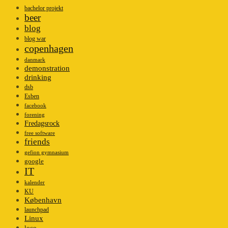
bachelor projekt
beer
blog
blog war
copenhagen
danmark
demonstration
drinking
dsb
Esben
facebook
forening
Fredagsrock
free software
friends
gefion gymnasium
google
IT
kalender
KU
København
launchpad
Linux
loco