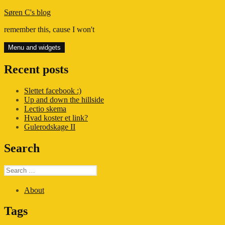
Skip
Søren C's blog
to
remember this, cause I won't
content
Menu and widgets
Recent posts
Slettet facebook :)
Up and down the hillside
Lectio skema
Hvad koster et link?
Gulerodskage II
Search
Search
for:
About
Tags