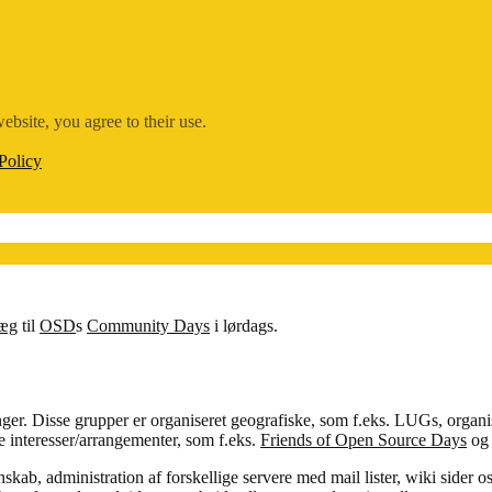
ebsite, you agree to their use.
Policy
læg
til
OSD
s
Community Days
i lørdags.
ger. Disse grupper er organiseret geografiske, som f.eks. LUGs, organis
le interesser/arrangementer, som f.eks.
Friends of Open Source Days
o
kab, administration af forskellige servere med mail lister, wiki sider o