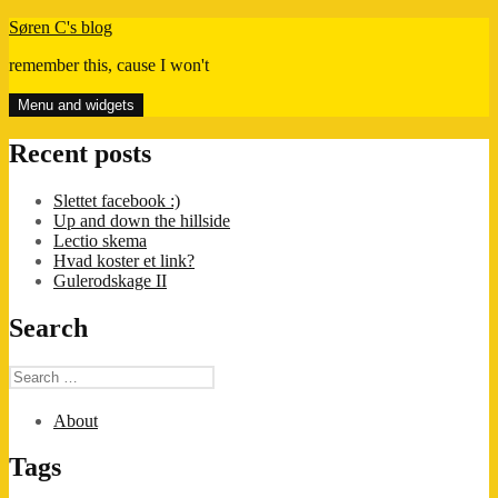
Skip
Søren C's blog
to
remember this, cause I won't
content
Menu and widgets
Recent posts
Slettet facebook :)
Up and down the hillside
Lectio skema
Hvad koster et link?
Gulerodskage II
Search
Search
for:
About
Tags