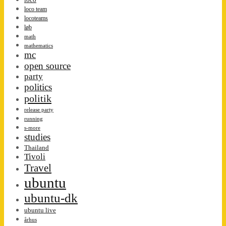
loco team
locoteams
løb
math
mathematics
mc
open source
party
politics
politik
release party
running
s-more
studies
Thailand
Tivoli
Travel
ubuntu
ubuntu-dk
ubuntu live
århus