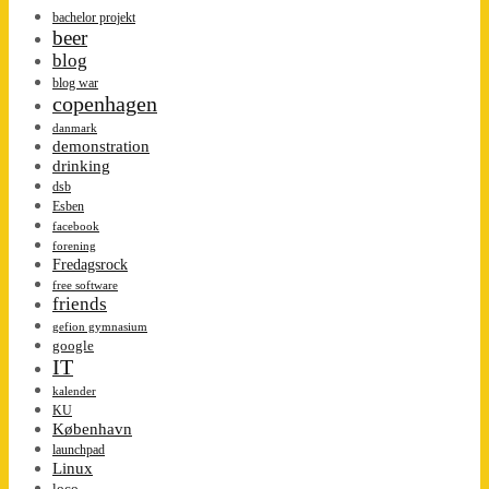
bachelor projekt
beer
blog
blog war
copenhagen
danmark
demonstration
drinking
dsb
Esben
facebook
forening
Fredagsrock
free software
friends
gefion gymnasium
google
IT
kalender
KU
København
launchpad
Linux
loco