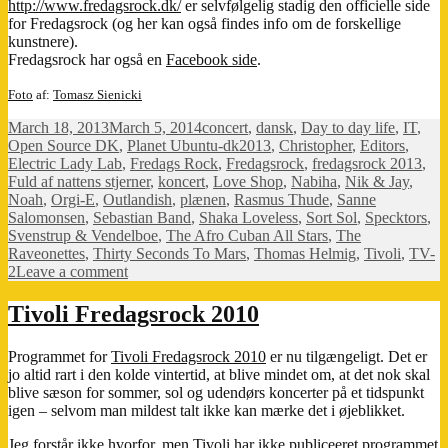
http://www.fredagsrock.dk/
er selvfølgelig stadig den officielle side
for Fredagsrock (og her kan også findes info om de forskellige
kunstnere).
Fredagsrock har også en
Facebook side
.
Foto
af:
Tomasz Sienicki
Posted
Categories
March 18, 2013
March 5, 2014
concert
,
dansk
,
Day to day life
,
IT
,
on
Tags
Open Source DK
,
Planet Ubuntu-dk
2013
,
Christopher
,
Editors
,
Electric Lady Lab
,
Fredags Rock
,
Fredagsrock
,
fredagsrock 2013
,
Fuld af nattens stjerner
,
koncert
,
Love Shop
,
Nabiha
,
Nik & Jay
,
Noah
,
Orgi-E
,
Outlandish
,
plænen
,
Rasmus Thude
,
Sanne
Salomonsen
,
Sebastian Band
,
Shaka Loveless
,
Sort Sol
,
Specktors
,
Svenstrup & Vendelboe
,
The Afro Cuban All Stars
,
The
Raveonettes
,
Thirty Seconds To Mars
,
Thomas Helmig
,
Tivoli
,
TV-
on
2
Leave a comment
Tivoli
Fredagsrock
Tivoli Fredagsrock 2010
kalender
2013
Programmet for
Tivoli Fredagsrock 2010
er nu tilgængeligt. Det er
jo altid rart i den kolde vintertid, at blive mindet om, at det nok skal
blive sæson for sommer, sol og udendørs koncerter på et tidspunkt
igen – selvom man mildest talt ikke kan mærke det i øjeblikket.
Jeg forstår ikke hvorfor, men Tivoli har ikke publiceeret programmet