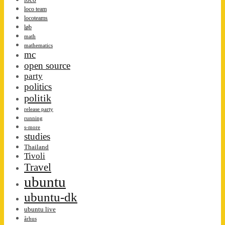
loco team
locoteams
løb
math
mathematics
mc
open source
party
politics
politik
release party
running
s-more
studies
Thailand
Tivoli
Travel
ubuntu
ubuntu-dk
ubuntu live
århus