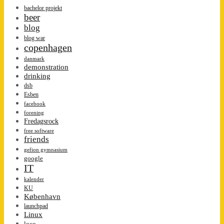
bachelor projekt
beer
blog
blog war
copenhagen
danmark
demonstration
drinking
dsb
Esben
facebook
forening
Fredagsrock
free software
friends
gefion gymnasium
google
IT
kalender
KU
København
launchpad
Linux
loco