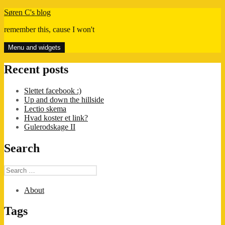
Skip
Søren C's blog
to
remember this, cause I won't
content
Menu and widgets
Recent posts
Slettet facebook :)
Up and down the hillside
Lectio skema
Hvad koster et link?
Gulerodskage II
Search
Search
for:
About
Tags