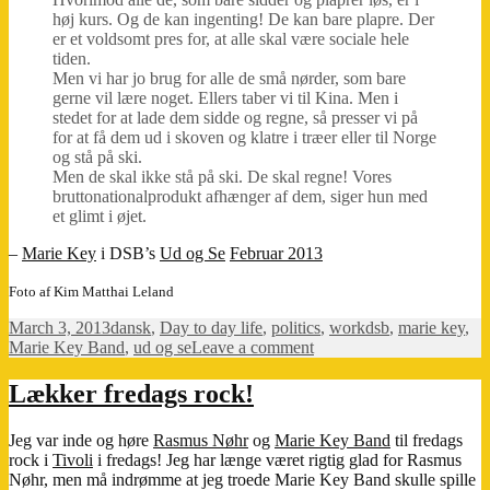
høj kurs. Og de kan ingenting! De kan bare plapre. Der
er et voldsomt pres for, at alle skal være sociale hele
tiden.
Men vi har jo brug for alle de små nørder, som bare
gerne vil lære noget. Ellers taber vi til Kina. Men i
stedet for at lade dem sidde og regne, så presser vi på
for at få dem ud i skoven og klatre i træer eller til Norge
og stå på ski.
Men de skal ikke stå på ski. De skal regne! Vores
bruttonationalprodukt afhænger af dem, siger hun med
et glimt i øjet.
–
Marie Key
i DSB’s
Ud og Se
Februar 2013
Foto af Kim Matthai Leland
Posted
Categories
Tags
March 3, 2013
dansk
,
Day to day life
,
politics
,
work
dsb
,
marie key
,
on
on
Marie Key Band
,
ud og se
Leave a comment
Hvorimod
alle
Lækker fredags rock!
de,
som
Jeg var inde og høre
Rasmus Nøhr
og
Marie Key Band
til fredags
bare
rock i
Tivoli
i fredags! Jeg har længe været rigtig glad for Rasmus
sidder
Nøhr, men må indrømme at jeg troede Marie Key Band skulle spille
og