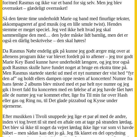
for/med Rasmus og ikke var et band for sig selv. Men jeg blev
plaprer
overrasket – glædeligt overrasket!
løs,
er
Så den første time underholdt Marie og band med finurlige tekster,
i
akkompagneret af god musik (og en lille smule twist). Hendes
høj
stemme er meget speciel. Jeg ved ikke helt hvad jeg skal
kurs
sammenligne den med… den lyder måske lidt barnlig, men det er
også en dårlig beskrivelse – den skal høres!
Da Rasmus Nøhr endelig gik på kunne jeg godt ærgre mig over at
aftenens program ikke var blevet fordelt på to aftener – jeg tror godt
Marie Key Band kunne have underholdt længere, og jeg tror også
godt Rasmus skulle have fundet noget at bruge en ekstra time på.
Men Rasmus startede stærkt ud med et nyt nummer der vist hed “fyr
den af” og holdt ellers dampen oppe resten af koncerten! Numre fra
hans første 2 albums blev mixed med et par helt nye numre og jeg
gik i hvert fald fra koncerten med en følelse af at jeg havde fået hørt
alle de numre jeg var kommet efter, lige fra Til min far over Hash
eller gas og Ring nu, til Det glade pizzabud og Kysse under
stjernerne.
Efter musikken i Tivoli snuppede jeg lige et par øl med de andre,
inden vi tog hvert til sit med en aftale om at tage på stranden lørdag.
Det blev så ikke til noget da vejret lørdag ikke lige var som vi havde
håbet – men sådan kan det jo gå. Jeg fik klaret en del oprydning