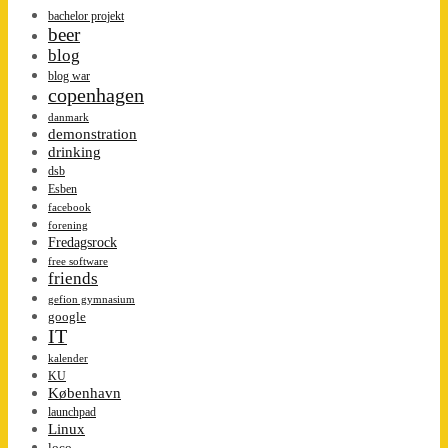
bachelor projekt
beer
blog
blog war
copenhagen
danmark
demonstration
drinking
dsb
Esben
facebook
forening
Fredagsrock
free software
friends
gefion gymnasium
google
IT
kalender
KU
København
launchpad
Linux
loco