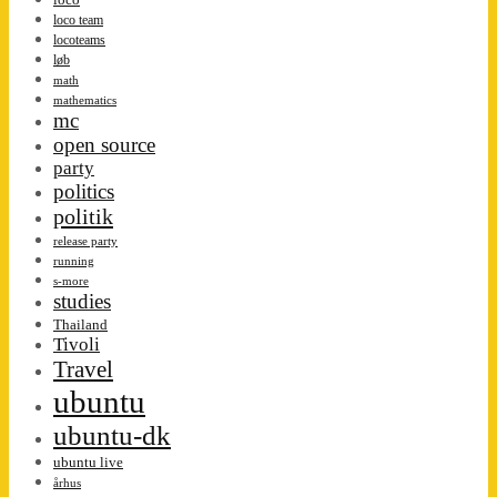
loco team
locoteams
løb
math
mathematics
mc
open source
party
politics
politik
release party
running
s-more
studies
Thailand
Tivoli
Travel
ubuntu
ubuntu-dk
ubuntu live
århus