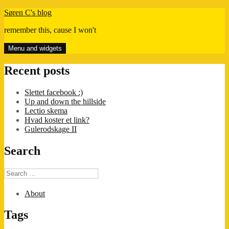
Skip
Søren C's blog
to
remember this, cause I won't
content
Menu and widgets
Recent posts
Slettet facebook :)
Up and down the hillside
Lectio skema
Hvad koster et link?
Gulerodskage II
Search
Search
for:
About
Tags