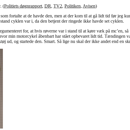
. (
Politiets døgnrapport
,
DR
,
TV2
,
Politiken
,
Avisen
)
som fortalte at de havde den, men at der kom til at gå lidt tid før jeg k
stand cyklen var i, da den betjent der ringede ikke havde set cyklen.
rgumenteret for, at hvis røverne var i stand til at køre væk på mc’en, så 
 hvor min motorcykel åbenbart har stået opbevaret lidt tid. Tændingen var 
rktøj ud, og startede den. Smart. Så lige nu skal der ikke andet end en sk