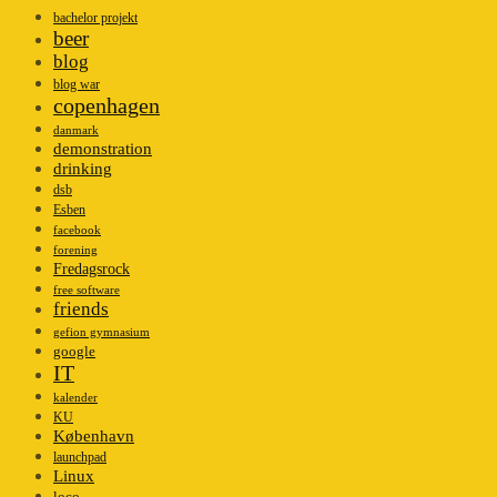
bachelor projekt
beer
blog
blog war
copenhagen
danmark
demonstration
drinking
dsb
Esben
facebook
forening
Fredagsrock
free software
friends
gefion gymnasium
google
IT
kalender
KU
København
launchpad
Linux
loco