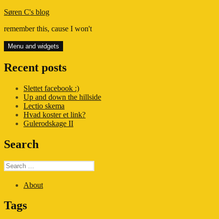
Skip
Søren C's blog
to
remember this, cause I won't
content
Menu and widgets
Recent posts
Slettet facebook :)
Up and down the hillside
Lectio skema
Hvad koster et link?
Gulerodskage II
Search
Search
for:
About
Tags