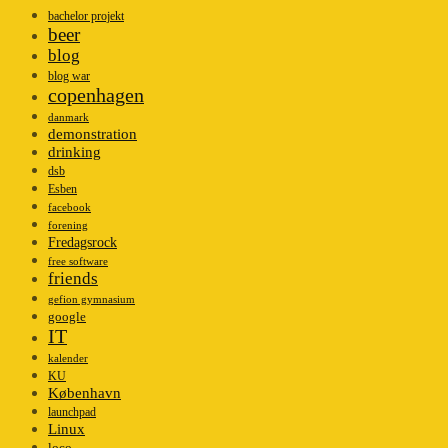
bachelor projekt
beer
blog
blog war
copenhagen
danmark
demonstration
drinking
dsb
Esben
facebook
forening
Fredagsrock
free software
friends
gefion gymnasium
google
IT
kalender
KU
København
launchpad
Linux
loco