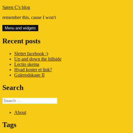
Skip
Søren C's blog
to
remember this, cause I won't
content
Menu and widgets
Recent posts
Slettet facebook :)
Up and down the hillside
Lectio skema
Hvad koster et link?
Gulerodskage II
Search
Search
for:
About
Tags