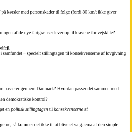
f på kørsler med personskader til følge (fordi 80 km/t ikke giver
ingen af de nye fartgrænser lever op til kravene for vejskilte?
dfejl.
 i samfundet – specielt stillingtagen til konsekvenserne af lovgivning
 data som passerer gennem Danmark? Hvordan passer det sammen med
egen demokratiske kontrol?
nget en
politisk stillingtagen
til
konsekvenserne
af
lgerne, så kommer det ikke til at blive et valg-tema af den simple