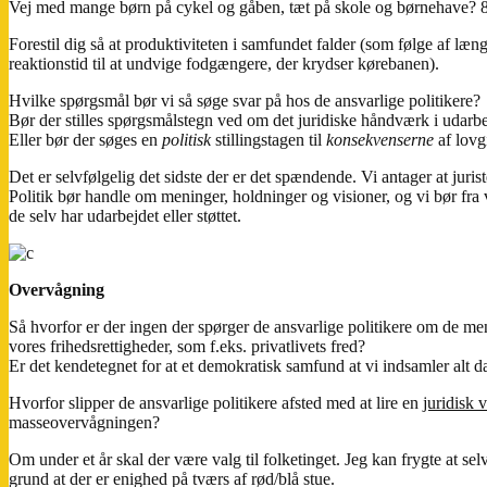
Vej med mange børn på cykel og gåben, tæt på skole og børnehave? 8
Forestil dig så at produktiviteten i samfundet falder (som følge af læng
reaktionstid til at undvige fodgængere, der krydser kørebanen).
Hvilke spørgsmål bør vi så søge svar på hos de ansvarlige politikere?
Bør der stilles spørgsmålstegn ved om det juridiske håndværk i udarbej
Eller bør der søges en
politisk
stillingstagen til
konsekvenserne
af lovg
Det er selvfølgelig det sidste der er det spændende. Vi antager at juris
Politik bør handle om meninger, holdninger og visioner, og vi bør fra v
de selv har udarbejdet eller støttet.
Overvågning
Så hvorfor er der ingen der spørger de ansvarlige politikere om de me
vores frihedsrettigheder, som f.eks. privatlivets fred?
Er det kendetegnet for at et demokratisk samfund at vi indsamler alt 
Hvorfor slipper de ansvarlige politikere afsted med at lire en
juridisk 
masseovervågningen?
Om under et år skal der være valg til folketinget. Jeg kan frygte at se
grund at der er enighed på tværs af rød/blå stue.