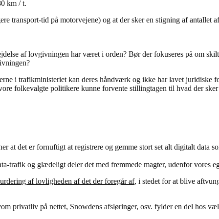
0 km / t.
ere transport-tid på motorvejene) og at der sker en stigning af antallet a
delse af lovgivningen har været i orden? Bør der fokuseres på om skiltn
ivningen?
terne i trafikministeriet kan deres håndværk og ikke har lavet juridiske fo
ore folkevalgte politikere kunne forvente stillingtagen til hvad der sker
ner at det er fornuftigt at registrere og gemme stort set alt digitalt
data-trafik og glædeligt deler det med fremmede magter, udenfor vores 
vurdering af lovligheden af det der foregår af
, i stedet for at blive aftvu
lvom privatliv på nettet, Snowdens afsløringer, osv. fylder en del hos væ