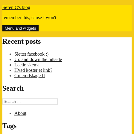
Skip
Søren C's blog
to
remember this, cause I won't
content
Menu and widgets
Recent posts
Slettet facebook :)
Up and down the hillside
Lectio skema
Hvad koster et link?
Gulerodskage II
Search
Search
for:
About
Tags