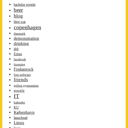
bachelor projekt
beer
blog
blog war
copenhagen
danmark
demonstration
drinking
dsb
Esben
facebook
forening
Fredagsrock
free software
friends
gefion gymnasium
google
IT
kalender
KU
København
launchpad
Linux
loco