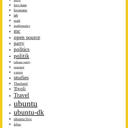
loco team
locoteams
løb
math
mathematics
mc
open source
party
politics
politik
release party
running
s-more
studies
Thailand
Tivoli
Travel
ubuntu
ubuntu-dk
ubuntu live
århus