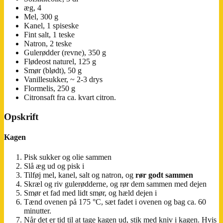
æg, 4
Mel, 300 g
Kanel, 1 spiseske
Fint salt, 1 teske
Natron, 2 teske
Gulerødder (revne), 350 g
Flødeost naturel, 125 g
Smør (blødt), 50 g
Vanillesukker, ~ 2-3 drys
Flormelis, 250 g
Citronsaft fra ca. kvart citron.
Opskrift
Kagen
Pisk sukker og olie sammen
Slå æg ud og pisk i
Tilføj mel, kanel, salt og natron, og
rør godt sammen
Skræl og riv gulerødderne, og rør dem sammen med dejen
Smør et fad med lidt smør, og hæld dejen i
Tænd ovenen på 175 °C, sæt fadet i ovenen og bag ca. 60
minutter.
Når det er tid til at tage kagen ud, stik med kniv i kagen. Hvis