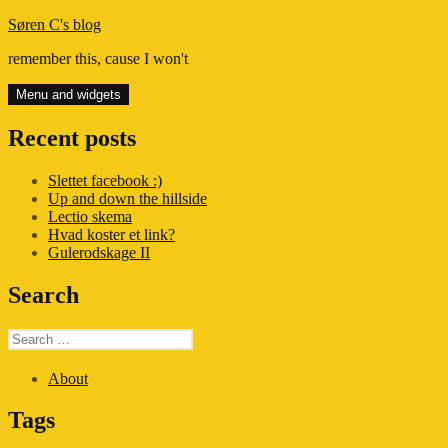
Skip
Søren C's blog
to
remember this, cause I won't
content
Menu and widgets
Recent posts
Slettet facebook :)
Up and down the hillside
Lectio skema
Hvad koster et link?
Gulerodskage II
Search
Search
for:
About
Tags