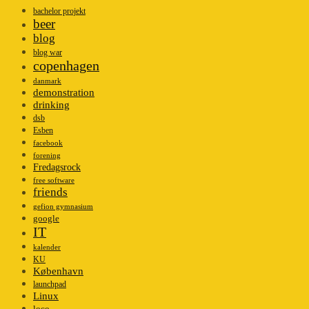
bachelor projekt
beer
blog
blog war
copenhagen
danmark
demonstration
drinking
dsb
Esben
facebook
forening
Fredagsrock
free software
friends
gefion gymnasium
google
IT
kalender
KU
København
launchpad
Linux
loco