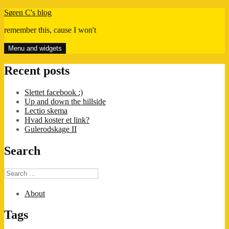
Skip
Søren C's blog
to
remember this, cause I won't
content
Menu and widgets
Recent posts
Slettet facebook :)
Up and down the hillside
Lectio skema
Hvad koster et link?
Gulerodskage II
Search
Search
for:
About
Tags