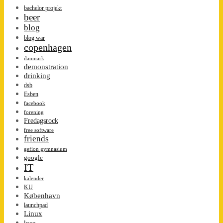
bachelor projekt
beer
blog
blog war
copenhagen
danmark
demonstration
drinking
dsb
Esben
facebook
forening
Fredagsrock
free software
friends
gefion gymnasium
google
IT
kalender
KU
København
launchpad
Linux
loco