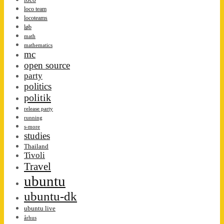
loco team
locoteams
løb
math
mathematics
mc
open source
party
politics
politik
release party
running
s-more
studies
Thailand
Tivoli
Travel
ubuntu
ubuntu-dk
ubuntu live
århus