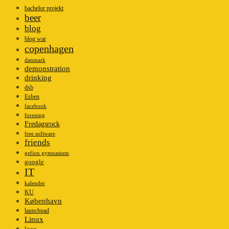
bachelor projekt
beer
blog
blog war
copenhagen
danmark
demonstration
drinking
dsb
Esben
facebook
forening
Fredagsrock
free software
friends
gefion gymnasium
google
IT
kalender
KU
København
launchpad
Linux
loco