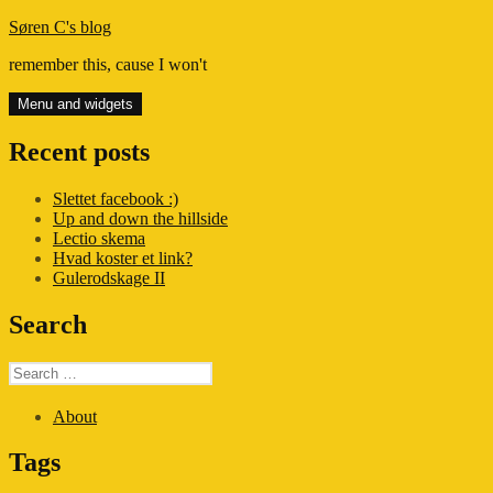
Skip
Søren C's blog
to
remember this, cause I won't
content
Menu and widgets
Recent posts
Slettet facebook :)
Up and down the hillside
Lectio skema
Hvad koster et link?
Gulerodskage II
Search
Search
for:
About
Tags