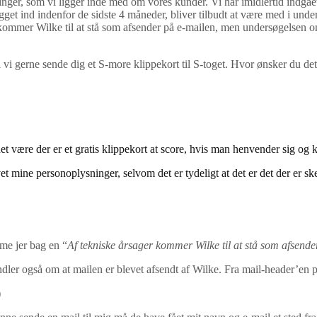
nger, som vi ligger inde med om vores kunder. Vi har imidlertid indgåe
et ind indenfor de sidste 4 måneder, bliver tilbudt at være med i unde
er kommer Wilke til at stå som afsender på e-mailen, men undersøgelsen
i gerne sende dig et S-more klippekort til S-toget. Hvor ønsker du dett
 være der er et gratis klippekort at score, hvis man henvender sig og k
t mine personoplysninger, selvom det er tydeligt at det er det der er ske
mme jer bag en “
Af tekniske årsager kommer Wilke til at stå som afsende
dler også om at mailen er blevet afsendt af Wilke. Fra mail-header’en 
)