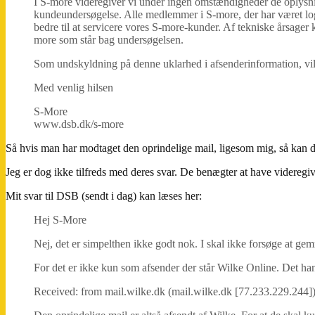
I S-more videregiver vi under ingen omstændigheder de oplysni
kundeundersøgelse. Alle medlemmer i S-more, der har været logg
bedre til at servicere vores S-more-kunder. Af tekniske årsag
more som står bag undersøgelsen.
Som undskyldning på denne uklarhed i afsenderinformation, vil v
Med venlig hilsen
S-More
www.dsb.dk/s-more
Så hvis man har modtaget den oprindelige mail, ligesom mig, så kan det
Jeg er dog ikke tilfreds med deres svar. De benægter at have videregive
Mit svar til DSB (sendt i dag) kan læses her:
Hej S-More
Nej, det er simpelthen ikke godt nok. I skal ikke forsøge at ge
For det er ikke kun som afsender der står Wilke Online. Det han
Received: from mail.wilke.dk (mail.wilke.dk [77.233.229.244]