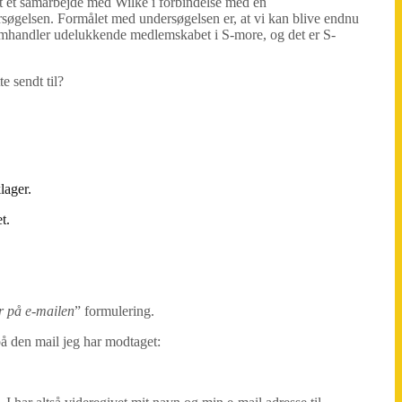
t et samarbejde med Wilke i forbindelse med en
rsøgelsen. Formålet med undersøgelsen er, at vi kan blive endnu
 omhandler udelukkende medlemskabet i S-more, og det er S-
e sendt til?
lager.
t.
r på e-mailen
” formulering.
på den mail jeg har modtaget: