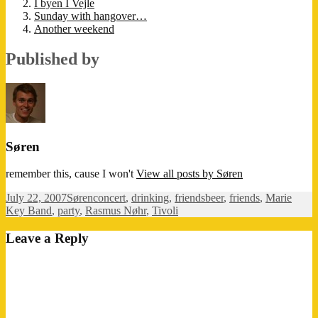
I byen I Vejle
Sunday with hangover…
Another weekend
Published by
Søren
remember this, cause I won't
View all posts by Søren
Posted
Author
Categories
Tags
July 22, 2007
Søren
concert
,
drinking
,
friends
beer
,
friends
,
Marie
on
Key Band
,
party
,
Rasmus Nøhr
,
Tivoli
Leave a Reply