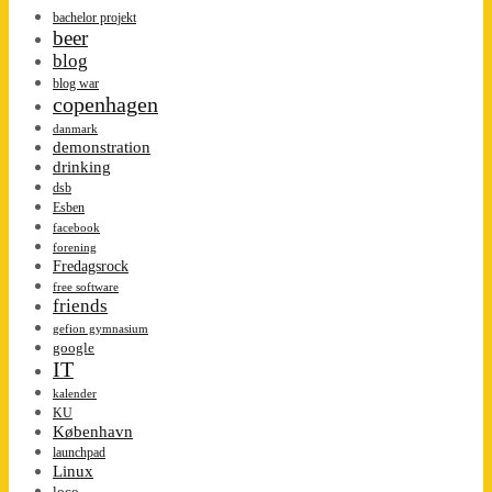
bachelor projekt
beer
blog
blog war
copenhagen
danmark
demonstration
drinking
dsb
Esben
facebook
forening
Fredagsrock
free software
friends
gefion gymnasium
google
IT
kalender
KU
København
launchpad
Linux
loco