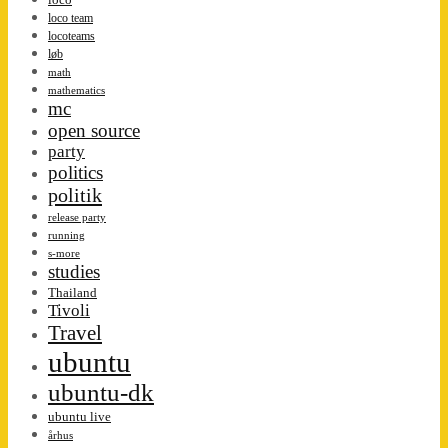
loco team
locoteams
løb
math
mathematics
mc
open source
party
politics
politik
release party
running
s-more
studies
Thailand
Tivoli
Travel
ubuntu
ubuntu-dk
ubuntu live
århus