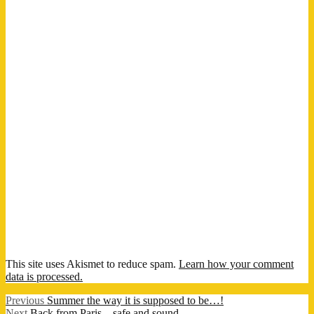
This site uses Akismet to reduce spam.
Learn how your comment
data is processed.
Post
Previous
Previous
Summer the way it is supposed to be…!
Next
post:
Next
Back from Paris – safe and sound