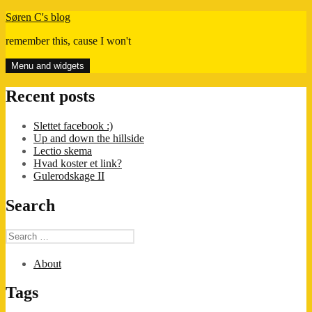
Skip
Søren C's blog
to
remember this, cause I won't
content
Menu and widgets
Recent posts
Slettet facebook :)
Up and down the hillside
Lectio skema
Hvad koster et link?
Gulerodskage II
Search
Search
for:
About
Tags