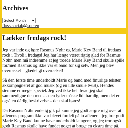
Archives
Archives
floss.social/@soeren
Lækker fredags rock!
Jeg var inde og høre
Rasmus Nøhr
og
Marie Key Band
til fredags
rock i
Tivoli
i fredags! Jeg har længe været rigtig glad for Rasmus
Nøhr, men må indrømme at jeg troede Marie Key Band skulle spille
for/med Rasmus og ikke var et band for sig selv. Men jeg blev
overrasket – glædeligt overrasket!
Så den første time underholdt Marie og band med finurlige tekster,
akkompagneret af god musik (og en lille smule twist). Hendes
stemme er meget speciel. Jeg ved ikke helt hvad jeg skal
sammenligne den med… den lyder måske lidt barnlig, men det er
også en dårlig beskrivelse – den skal høres!
Da Rasmus Nøhr endelig gik på kunne jeg godt ærgre mig over at
aftenens program ikke var blevet fordelt på to aftener – jeg tror godt
Marie Key Band kunne have underholdt længere, og jeg tror også
godt Rasmus skulle have fundet noget at bruge en ekstra time på.