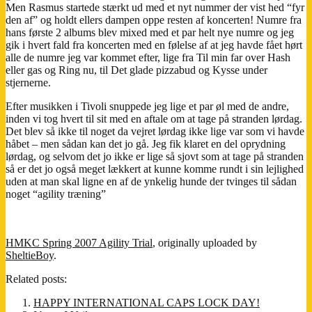
Men Rasmus startede stærkt ud med et nyt nummer der vist hed “fyr
den af” og holdt ellers dampen oppe resten af koncerten! Numre fra
hans første 2 albums blev mixed med et par helt nye numre og jeg
gik i hvert fald fra koncerten med en følelse af at jeg havde fået hørt
alle de numre jeg var kommet efter, lige fra Til min far over Hash
eller gas og Ring nu, til Det glade pizzabud og Kysse under
stjernerne.
Efter musikken i Tivoli snuppede jeg lige et par øl med de andre,
inden vi tog hvert til sit med en aftale om at tage på stranden lørdag.
Det blev så ikke til noget da vejret lørdag ikke lige var som vi havde
håbet – men sådan kan det jo gå. Jeg fik klaret en del oprydning
lørdag, og selvom det jo ikke er lige så sjovt som at tage på stranden
så er det jo også meget lækkert at kunne komme rundt i sin lejlighed
uden at man skal ligne en af de ynkelig hunde der tvinges til sådan
noget “agility træning”
HMKC Spring 2007 Agility Trial
, originally uploaded by
SheltieBoy
.
Related posts:
HAPPY INTERNATIONAL CAPS LOCK DAY!