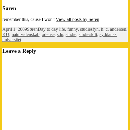
Søren
remember this, cause I won't
View all posts by Søren
Posted
Author
Categories
Tags
April 1, 2009
Søren
Day to day life
,
funny
,
studies
fyn
,
h. c. andersen
,
on
KU
,
naturvidenskab
,
odense
,
sdu
,
studie
,
studieskift
,
syddansk
universitet
Leave a Reply