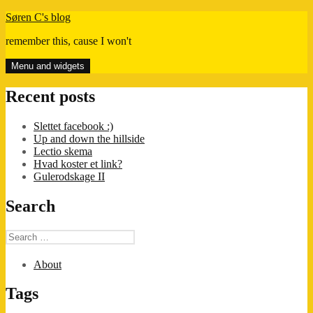
Skip
Søren C's blog
to
remember this, cause I won't
content
Menu and widgets
Recent posts
Slettet facebook :)
Up and down the hillside
Lectio skema
Hvad koster et link?
Gulerodskage II
Search
Search
for:
About
Tags