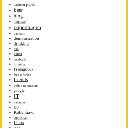
bachelor projekt
beer
blog
blog war
copenhagen
danmark
demonstration
drinking
dsb
Esben
facebook
forening
Fredagsrock
free software
friends
gefion gymnasium
google
IT
kalender
KU
København
launchpad
Linux
loco