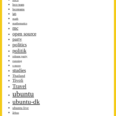
loco team
locoteams
løb
math
mathematics
mc
open source
party
politics
politik
release party
running
s-more
studies
Thailand
Tivoli
Travel
ubuntu
ubuntu-dk
ubuntu live
århus