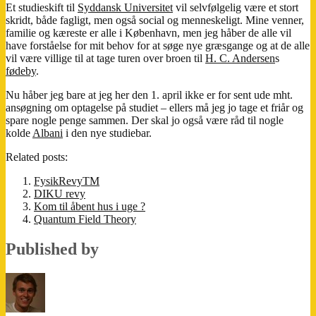
Et studieskift til
Syddansk Universitet
vil selvfølgelig være et stort
skridt, både fagligt, men også social og menneskeligt. Mine venner,
familie og kæreste er alle i København, men jeg håber de alle vil
have forståelse for mit behov for at søge nye græsgange og at de alle
vil være villige til at tage turen over broen til
H. C. Andersen
s
fødeby
.
Nu håber jeg bare at jeg her den 1. april ikke er for sent ude mht.
ansøgning om optagelse på studiet – ellers må jeg jo tage et friår og
spare nogle penge sammen. Der skal jo også være råd til nogle
kolde
Albani
i den nye studiebar.
Related posts:
FysikRevyTM
DIKU revy
Kom til åbent hus i uge ?
Quantum Field Theory
Published by