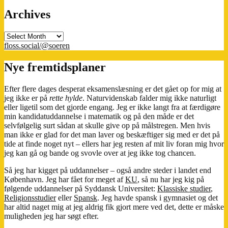
Archives
Archives
floss.social/@soeren
Nye fremtidsplaner
Efter flere dages desperat eksamenslæsning er det gået op for mig at
jeg ikke er på
rette hylde
. Naturvidenskab falder mig ikke naturligt
eller ligetil som det gjorde engang. Jeg er ikke langt fra at færdigøre
min kandidatuddannelse i matematik og på den måde er det
selvfølgelig surt sådan at skulle give op på målstregen. Men hvis
man ikke er glad for det man laver og beskæftiger sig med er det på
tide at finde noget nyt – ellers har jeg resten af mit liv foran mig hvor
jeg kan gå og bande og svovle over at jeg ikke tog chancen.
Så jeg har kigget på uddannelser – også andre steder i landet end
København. Jeg har fået for meget af
KU
, så nu har jeg kig på
følgende uddannelser på Syddansk Universitet:
Klassiske studier
,
Religionsstudier
eller
Spansk
. Jeg havde spansk i gymnasiet og det
har altid naget mig at jeg aldrig fik gjort mere ved det, dette er måske
muligheden jeg har søgt efter.