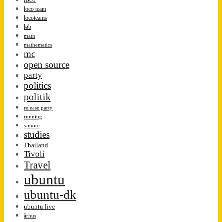
loco team
locoteams
løb
math
mathematics
mc
open source
party
politics
politik
release party
running
s-more
studies
Thailand
Tivoli
Travel
ubuntu
ubuntu-dk
ubuntu live
århus