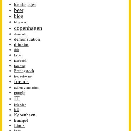
bachelor projekt
beer
blog
blog war
copenhagen
danmark
demonstration
drinking
dsb
Esben
facebook
forening
Fredagsrock
free software
friends
gefion gymnasium
google
IT
kalender
KU
København
launchpad
Linux
loco