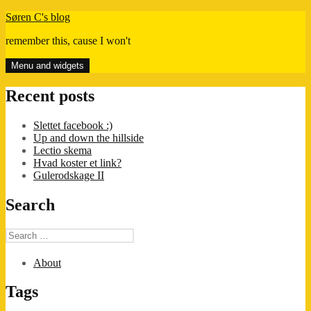
Skip
Søren C's blog
to
remember this, cause I won't
content
Menu and widgets
Recent posts
Slettet facebook :)
Up and down the hillside
Lectio skema
Hvad koster et link?
Gulerodskage II
Search
Search
for:
About
Tags