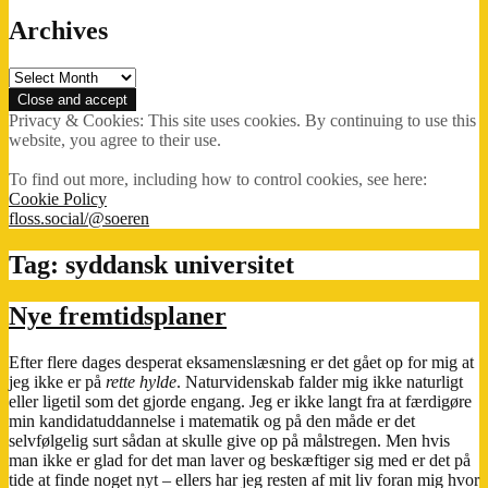
Archives
Archives
Privacy & Cookies: This site uses cookies. By continuing to use this
website, you agree to their use.
To find out more, including how to control cookies, see here:
Cookie Policy
floss.social/@soeren
Tag:
syddansk universitet
Nye fremtidsplaner
Efter flere dages desperat eksamenslæsning er det gået op for mig at
jeg ikke er på
rette hylde
. Naturvidenskab falder mig ikke naturligt
eller ligetil som det gjorde engang. Jeg er ikke langt fra at færdigøre
min kandidatuddannelse i matematik og på den måde er det
selvfølgelig surt sådan at skulle give op på målstregen. Men hvis
man ikke er glad for det man laver og beskæftiger sig med er det på
tide at finde noget nyt – ellers har jeg resten af mit liv foran mig hvor