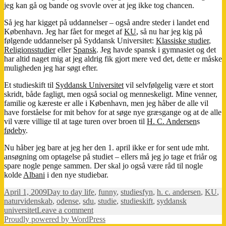
jeg kan gå og bande og svovle over at jeg ikke tog chancen.
Så jeg har kigget på uddannelser – også andre steder i landet end
København. Jeg har fået for meget af
KU
, så nu har jeg kig på
følgende uddannelser på Syddansk Universitet:
Klassiske studier
,
Religionsstudier
eller
Spansk
. Jeg havde spansk i gymnasiet og det
har altid naget mig at jeg aldrig fik gjort mere ved det, dette er måske
muligheden jeg har søgt efter.
Et studieskift til
Syddansk Universitet
vil selvfølgelig være et stort
skridt, både fagligt, men også social og menneskeligt. Mine venner,
familie og kæreste er alle i København, men jeg håber de alle vil
have forståelse for mit behov for at søge nye græsgange og at de alle
vil være villige til at tage turen over broen til
H. C. Andersen
s
fødeby
.
Nu håber jeg bare at jeg her den 1. april ikke er for sent ude mht.
ansøgning om optagelse på studiet – ellers må jeg jo tage et friår og
spare nogle penge sammen. Der skal jo også være råd til nogle
kolde
Albani
i den nye studiebar.
Posted
Categories
Tags
April 1, 2009
Day to day life
,
funny
,
studies
fyn
,
h. c. andersen
,
KU
,
on
naturvidenskab
,
odense
,
sdu
,
studie
,
studieskift
,
syddansk
on
universitet
Leave a comment
Nye
Proudly powered by WordPress