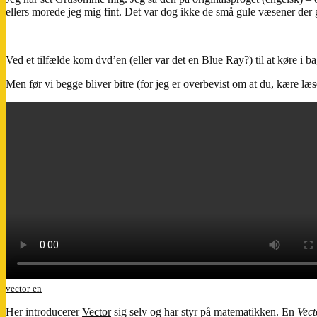
ellers morede jeg mig fint. Det var dog ikke de små gule væsener der
Ved et tilfælde kom dvd’en (eller var det en Blue Ray?) til at køre i
Men før vi begge bliver bitre (for jeg er overbevist om at du, kære læse
vector-en
Her introducerer
Vector
sig selv og har styr på matematikken. En
Vect