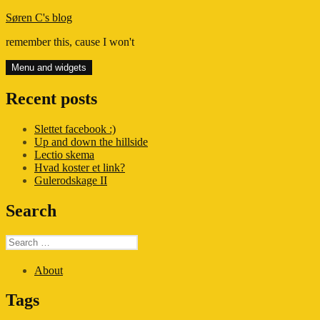
Skip
Søren C's blog
to
remember this, cause I won't
content
Menu and widgets
Recent posts
Slettet facebook :)
Up and down the hillside
Lectio skema
Hvad koster et link?
Gulerodskage II
Search
Search
for:
About
Tags