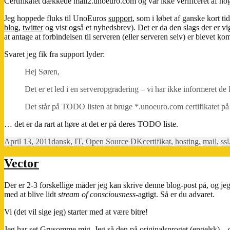
Certifikatet dækkede mail2.unoeuro.com og var ikke verificeret af
Jeg hoppede fluks til UnoEuros
support
, som i løbet af ganske kort ti
blog
,
twitter
og vist også et nyhedsbrev). Det er da den slags der er v
at antage at forbindelsen til serveren (eller serveren selv) er blevet ko
Svaret jeg fik fra support lyder:
Hej Søren,
Det er et led i en serveropgradering – vi har ikke informeret de
Det står på TODO listen at bruge *.unoeuro.com certifikatet på
… det er da rart at høre at det er på deres TODO liste.
Posted
Categories
Tags
April 13, 2011
dansk
,
IT
,
Open Source DK
certifikat
,
hosting
,
mail
,
ssl
on
Vector
Der er 2-3 forskellige måder jeg kan skrive denne blog-post på, og j
med at blive lidt
stream of consciousness
-agtigt. Så er du advaret.
Vi (det vil sige jeg) starter med at være bitre!
Jeg har set
Grusomme
mig
. Jeg så den på originalsproget (engelsk) 