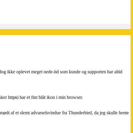
ar dog ikke oplevet meget nede-tid som kunde og supporten har altid
ker http
s
) har et fint blåt ikon i min browser.
mødt af et slemt advarselsvindue fra Thunderbird, da jeg skulle hente