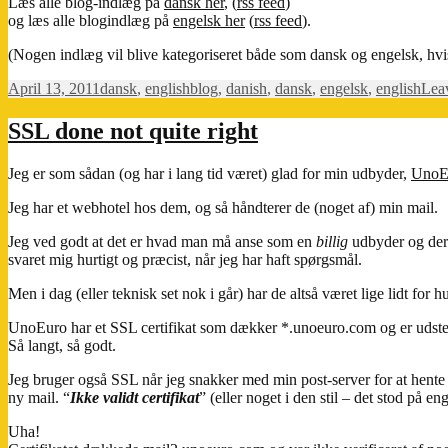
Læs alle blog-indlæg på
dansk her
, (
rss feed
)
og læs alle blogindlæg på
engelsk her
(
rss feed
).
(Nogen indlæg vil blive kategoriseret både som dansk og engelsk, hvi
Posted
Categories
Tags
April 13, 2011
dansk
,
english
blog
,
danish
,
dansk
,
engelsk
,
english
Lea
on
SSL done not quite right
Jeg er som sådan (og har i lang tid været) glad for min udbyder,
UnoE
Jeg har et webhotel hos dem, og så håndterer de (noget af) min mail.
Jeg ved godt at det er hvad man må anse som en
billig
udbyder og derfo
svaret mig hurtigt og præcist, når jeg har haft spørgsmål.
Men i dag (eller teknisk set nok i går) har de altså været lige lidt for hu
UnoEuro har et SSL certifikat som dækker *.unoeuro.com og er udste
Så langt, så godt.
Jeg bruger også SSL når jeg snakker med min post-server for at hente 
ny mail. “
Ikke validt certifikat
” (eller noget i den stil – det stod på e
Uha!