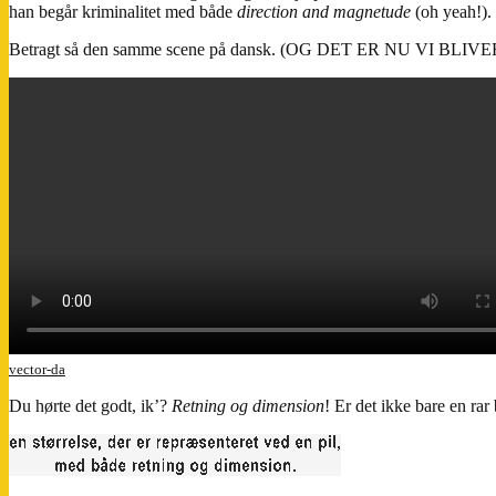
han begår kriminalitet med både
direction and magnetude
(oh yeah!).
Betragt så den samme scene på dansk. (OG DET ER NU VI BLIV
vector-da
Du hørte det godt, ik’?
Retning og dimension
! Er det ikke bare en rar