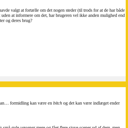
havde valgt at fortælle om det nogen steder (til trods for at de har både
tet uden at informere om det, har brugeren vel ikke anden mulighed end
ater og deres brug?
den an… formidling kan være en
bitch
og det kan være indlæget ender
u’s små gule
væsener
mere og fået flere sjove scener ud af dem, men