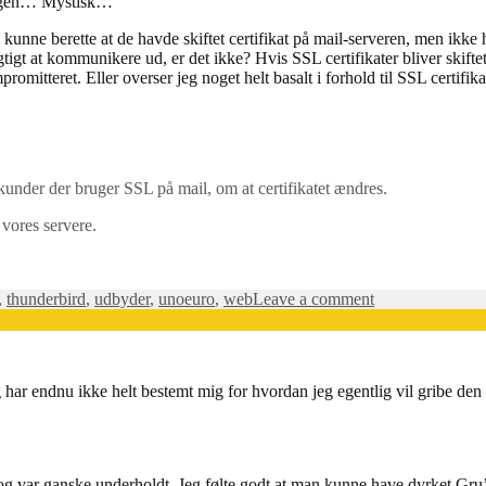
 nogen… Mystisk…
d kunne berette at de havde skiftet certifikat på mail-serveren, men ikke 
igtigt at kommunikere ud, er det ikke? Hvis SSL certifikater bliver skif
mpromitteret. Eller overser jeg noget helt basalt i forhold til SSL certifik
 kunder der bruger SSL på mail, om at certifikatet ændres.
 vores servere.
on
,
thunderbird
,
udbyder
,
unoeuro
,
web
Leave a comment
SSL
done
not
quite
eg har endnu ikke helt bestemt mig for hvordan jeg egentlig vil gribe 
right
– og var ganske underholdt. Jeg følte godt at man kunne have dyrket Gr