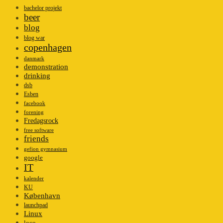
bachelor projekt
beer
blog
blog war
copenhagen
danmark
demonstration
drinking
dsb
Esben
facebook
forening
Fredagsrock
free software
friends
gefion gymnasium
google
IT
kalender
KU
København
launchpad
Linux
loco