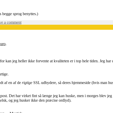
s begge sprog benyttes.)
on
ve a comment
English…
og
dansk
uro
.
r kan jeg heller ikke forvente at kvaliteten er i top hele tiden. Jeg h
rtige.
dt af en af de
rigtige
SSL udbydere, så deres hjemmeside (hvis man hus
post. Det har virket fint så længe jeg kan huske, men i morges blev jeg 
ngelsk, og jeg husker ikke den præcise ordlyd).