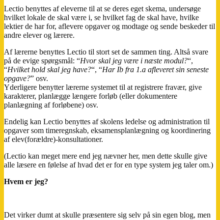
Lectio benyttes af eleverne til at se deres eget skema, undersøge
hvilket lokale de skal være i, se hvilket fag de skal have, hvilke
lektier de har for, aflevere opgaver og modtage og sende beskeder til
andre elever og lærere.
Af lærerne benyttes Lectio til stort set de sammen ting. Altså svare
på de evige spørgsmål: “
Hvor skal jeg være i næste modul?
“,
“
Hvilket hold skal jeg have?
“, “
Har Ib fra 1.a afleveret sin seneste
opgave?
” osv.
Yderligere benytter lærerne systemet til at registrere fravær, give
karakterer, planlægge længere forløb (eller dokumentere
planlægning af forløbene) osv.
Endelig kan Lectio benyttes af skolens ledelse og administration til
opgaver som timeregnskab, eksamensplanlægning og koordinering
af elev(forældre)-konsultationer.
(Lectio kan meget mere end jeg nævner her, men dette skulle give
alle læsere en følelse af hvad det er for en type system jeg taler om.)
Hvem er jeg?
Det virker dumt at skulle præsentere sig selv på sin egen blog, men