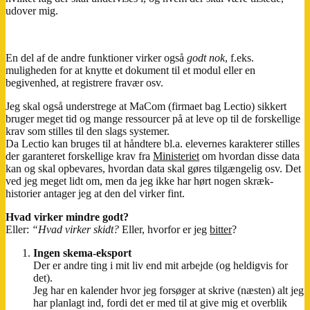
udover mig.
En del af de andre funktioner virker også
godt nok
, f.eks.
muligheden for at knytte et dokument til et modul eller en
begivenhed, at registrere fravær osv.
Jeg skal også understrege at MaCom (firmaet bag Lectio) sikkert
bruger meget tid og mange ressourcer på at leve op til de forskellige
krav som stilles til den slags systemer.
Da Lectio kan bruges til at håndtere bl.a. elevernes karakterer stilles
der garanteret forskellige krav fra
Ministeriet
om hvordan disse data
kan og skal opbevares, hvordan data skal gøres tilgængelig osv. Det
ved jeg meget lidt om, men da jeg ikke har hørt nogen skræk-
historier antager jeg at den del virker fint.
Hvad virker mindre godt?
Eller:
“Hvad virker skidt?
Eller, hvorfor er jeg
bitter
?
Ingen skema-eksport
Der er andre ting i mit liv end mit arbejde (og heldigvis for
det).
Jeg har en kalender hvor jeg forsøger at skrive (næsten) alt jeg
har planlagt ind, fordi det er med til at give mig et overblik