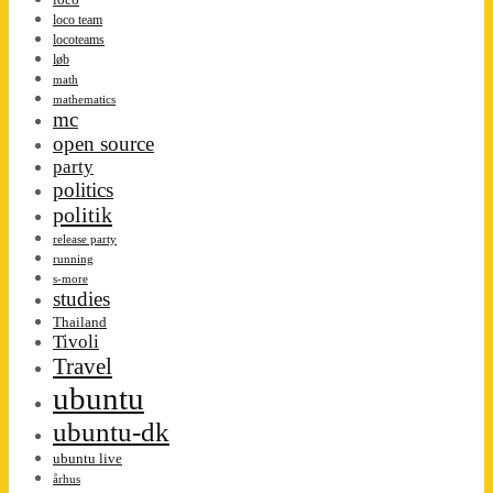
loco team
locoteams
løb
math
mathematics
mc
open source
party
politics
politik
release party
running
s-more
studies
Thailand
Tivoli
Travel
ubuntu
ubuntu-dk
ubuntu live
århus