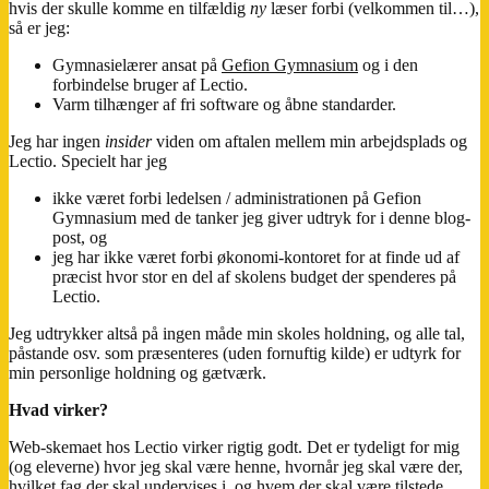
hvis der skulle komme en tilfældig
ny
læser forbi (velkommen til…),
så er jeg:
Gymnasielærer ansat på
Gefion Gymnasium
og i den
forbindelse bruger af Lectio.
Varm tilhænger af fri software og åbne standarder.
Jeg har ingen
insider
viden om aftalen mellem min arbejdsplads og
Lectio. Specielt har jeg
ikke været forbi ledelsen / administrationen på Gefion
Gymnasium med de tanker jeg giver udtryk for i denne blog-
post, og
jeg har ikke været forbi økonomi-kontoret for at finde ud af
præcist hvor stor en del af skolens budget der spenderes på
Lectio.
Jeg udtrykker altså på ingen måde min skoles holdning, og alle tal,
påstande osv. som præsenteres (uden fornuftig kilde) er udtyrk for
min personlige holdning og gætværk.
Hvad virker?
Web-skemaet hos Lectio virker rigtig godt. Det er tydeligt for mig
(og eleverne) hvor jeg skal være henne, hvornår jeg skal være der,
hvilket fag der skal undervises i, og hvem der skal være tilstede,