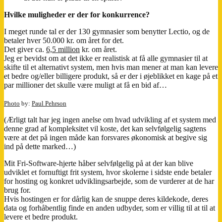
Hvilke muligheder er der for konkurrence?
I meget runde tal er der 130 gymnasier som benytter Lectio, og de
betaler hver 50.000 kr. om året for det.
Det giver ca.
6,5 million
kr. om året.
Jeg er bevidst om at det ikke er realistisk at få alle gymnasier til at
skifte til et alternativt system, men hvis man mener at man kan levere
et bedre og/eller billigere produkt, så er der i øjeblikket en kage på et
par millioner det skulle være muligt at få en bid af…
Photo
by:
Paul Pehrson
(Ærligt talt har jeg ingen anelse om hvad udvikling af et system med
denne grad af kompleksitet vil koste, det kan selvfølgelig sagtens
være at det på ingen måde kan forsvares økonomisk at begive sig
ind på dette marked…)
Mit Fri-Software-hjerte håber selvfølgelig på at der kan blive
udviklet et fornuftigt frit system, hvor skolerne i sidste ende betaler
for hosting og konkret udviklingsarbejde, som de vurderer at de har
brug for.
Hvis hostingen er for dårlig kan de snuppe deres kildekode, deres
data og forhåbentlig finde en anden udbyder, som er villig til at til at
levere et bedre produkt.