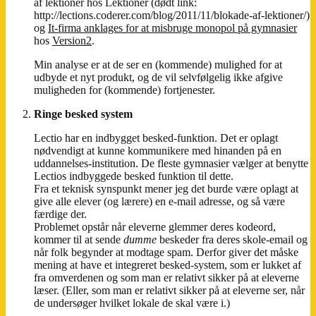
af lektioner hos Lektioner (dødt link:
http://lections.coderer.com/blog/2011/11/blokade-af-lektioner/)
og
It-firma anklages for at misbruge monopol på gymnasier
hos
Version2
.
Min analyse er at de ser en (kommende) mulighed for at
udbyde et nyt produkt, og de vil selvfølgelig ikke afgive
muligheden for (kommende) fortjenester.
Ringe besked system
Lectio har en indbygget besked-funktion. Det er oplagt
nødvendigt at kunne kommunikere med hinanden på en
uddannelses-institution. De fleste gymnasier vælger at benytte
Lectios indbyggede besked funktion til dette.
Fra et teknisk synspunkt mener jeg det burde være oplagt at
give alle elever (og lærere) en e-mail adresse, og så være
færdige der.
Problemet opstår når eleverne glemmer deres kodeord,
kommer til at sende
dumme
beskeder fra deres skole-email og
når folk begynder at modtage spam. Derfor giver det måske
mening at have et integreret besked-system, som er lukket af
fra omverdenen og som man er relativt sikker på at eleverne
læser. (Eller, som man er relativt sikker på at eleverne ser, når
de undersøger hvilket lokale de skal være i.)