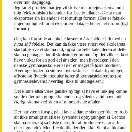
over min dagligdag.
Jeg får et problem når jeg vil skrive mit arbejds-skema ind i
min (elektroniske) kalender, for Lectio tillader
ikke
at man
eksportere sin kalender i et fornuftigt format. (Der er faktisk
ingen mulighed for at eksportere data, ej heller i et ufornuftigt
format.)
(Jeg kan forestille at enkelte læsere måske sidder lidt med en
hvad så?
følelse. Det kan da ikke være svært ved skoleårets
start at skrive et skema ind, og så fortælle kalenderen at dette
skema gentages, indtil skoleåret er omme. Og det ville sikkert
have virket for en god del år siden, men hverdagen i den
danske gymnasieskole er at der er meget få
faste
moduler.
Hver uge byder på sin nye overraskelse – lokale-bytninger,
aflyste og flyttede moduler hører til gymnasielærerens (og
gymnasieelevens) hverdag, ikke til undtagelsen.)
Det kunne altså være ganske nyttigt at have et link jeg kunne
smide efter min google-kalender, og således altid have mit
rigtige
skema ved siden af mine private aftaler.
Der har været forsøg på at lave sådanne skemaer (det er trods
alt ikke umuligt at aflæse systemet i opbygningen af Lectios
skema-sider, og så høste disse, for at producere en .ical fil,
eller lignende). Men Lectio tillader det ikke. Se bl.a. blokade