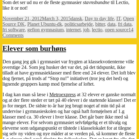
Som det ser ud nu er de fleste gymnasier
stavnsbundne
til Lectio,
like it or not!
Posted
Categories
November 21, 2012
March 3, 2015
dansk
,
Day to day life
,
IT
,
Open
on
Tags
Source DK
,
Planet Ubuntu-dk
,
politics
arbejde
,
bitter
,
data
,
fri data
,
fri software
,
gefion gymnasium
,
internet
,
job
,
lectio
,
open source
14
on
Comments
Kritik
af
Elever som burhøns
Lectio
Den gang jeg gik i gymnasiet var frygten at klassekvotienterne ville
overstige 24. Som jeg husker det var det, på det tidspunkt, ikke
tilladt at have gymnasieklasser med flere end 24 elever. Det loft blev
dog fjernet, på trods af “Stop nu!” initiativet (tror jeg det hed) og
lignende gruppers kamp mod fjernelse af loftet.
I dag kan man så læse i
Metroexpress
at 32 elever er ganske normalt
og at der flere steder er tæt på 40 elever i de startende klasser! Det er
jo for meget. De sidste to år har jeg brugt noget af min tid på at
undervise i gymnasieskolen og har også haft fornøjelsen af 1.g
klasser med ca. 30 elever i hver klasse. Det går bare ikke med så
mange elever. For selvom gymnasiet selvfølgelig er et tilvalg og
eleverne som udgangspunkt er tilstede i klasselokalet for at tilegne
sig selv ny viden og nye måder at se verden på, så kommer de fleste