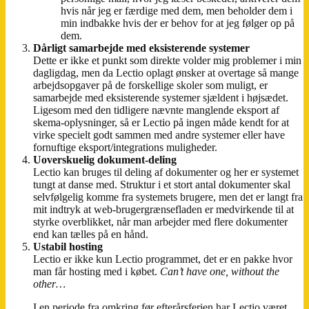
hvis når jeg er færdige med dem, men beholder dem i
min indbakke hvis der er behov for at jeg følger op på
dem.
Dårligt samarbejde med eksisterende systemer
Dette er ikke et punkt som direkte volder mig problemer i min
dagligdag, men da Lectio oplagt ønsker at overtage så mange
arbejdsopgaver på de forskellige skoler som muligt, er
samarbejde med eksisterende systemer sjældent i højsædet.
Ligesom med den tidligere nævnte manglende eksport af
skema-oplysninger, så er Lectio på ingen måde kendt for at
virke specielt godt sammen med andre systemer eller have
fornuftige eksport/integrations muligheder.
Uoverskuelig dokument-deling
Lectio kan bruges til deling af dokumenter og her er systemet
tungt at danse med. Struktur i et stort antal dokumenter skal
selvfølgelig komme fra systemets brugere, men det er langt fra
mit indtryk at web-brugergrænsefladen er medvirkende til at
styrke overblikket, når man arbejder med flere dokumenter
end kan tælles på en hånd.
Ustabil hosting
Lectio er ikke kun Lectio programmet, det er en pakke hvor
man får hosting med i købet.
Can’t have one, without the
other…
I en periode fra omkring før efterårsferien har Lectio været