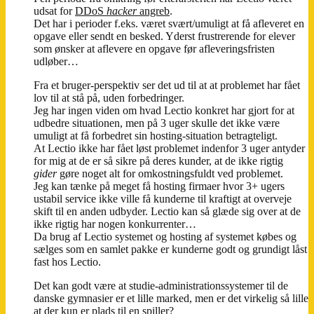
udsat for
DDoS
hacker
angreb
.
Det har i perioder f.eks. været svært/umuligt at få afleveret en
opgave eller sendt en besked. Yderst frustrerende for elever
som ønsker at aflevere en opgave før afleveringsfristen
udløber…
Fra et bruger-perspektiv ser det ud til at at problemet har fået
lov til at stå på, uden forbedringer.
Jeg har ingen viden om hvad Lectio konkret har gjort for at
udbedre situationen, men på 3 uger skulle det ikke være
umuligt at få forbedret sin hosting-situation betragteligt.
At Lectio ikke har fået løst problemet indenfor 3 uger antyder
for mig at de er så sikre på deres kunder, at de ikke rigtig
gider
gøre noget alt for omkostningsfuldt ved problemet.
Jeg kan tænke på meget få hosting firmaer hvor 3+ ugers
ustabil service ikke ville få kunderne til kraftigt at overveje
skift til en anden udbyder. Lectio kan så glæde sig over at de
ikke rigtig har nogen konkurrenter…
Da brug af Lectio systemet og hosting af systemet købes og
sælges som en samlet pakke er kunderne godt og grundigt låst
fast hos Lectio.
Det kan godt være at studie-administrationssystemer til de
danske gymnasier er et lille marked, men er det virkelig så lille
at der kun er plads til en spiller?