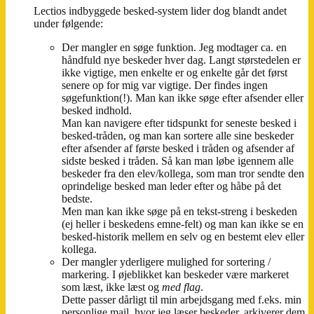
Lectios indbyggede besked-system lider dog blandt andet
under følgende:
Der mangler en søge funktion. Jeg modtager ca. en
håndfuld nye beskeder hver dag. Langt størstedelen er
ikke vigtige, men enkelte er og enkelte går det først
senere op for mig var vigtige. Der findes ingen
søgefunktion(!). Man kan ikke søge efter afsender eller
besked indhold.
Man kan navigere efter tidspunkt for seneste besked i
besked-tråden, og man kan sortere alle sine beskeder
efter afsender af første besked i tråden og afsender af
sidste besked i tråden. Så kan man løbe igennem alle
beskeder fra den elev/kollega, som man tror sendte den
oprindelige besked man leder efter og håbe på det
bedste.
Men man kan ikke søge på en tekst-streng i beskeden
(ej heller i beskedens emne-felt) og man kan ikke se en
besked-historik mellem en selv og en bestemt elev eller
kollega.
Der mangler yderligere mulighed for sortering /
markering. I øjeblikket kan beskeder være markeret
som læst, ikke læst og
med flag
.
Dette passer dårligt til min arbejdsgang med f.eks. min
personlige mail, hvor jeg læser beskeder, arkiverer dem