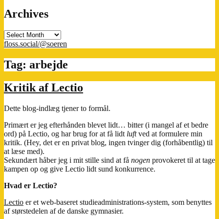
Archives
Archives
floss.social/@soeren
Tag:
arbejde
Kritik af Lectio
Dette blog-indlæg tjener to formål.
Primært er jeg efterhånden blevet lidt… bitter (i mangel af et bedre
ord) på Lectio, og har brug for at få lidt
luft
ved at formulere min
kritik. (Hey, det er en privat blog, ingen tvinger dig (forhåbentlig) til
at læse med).
Sekundært håber jeg i mit stille sind at få
nogen
provokeret til at tage
kampen op og give Lectio lidt sund konkurrence.
Hvad er Lectio?
Lectio
er et web-baseret studieadministrations-system, som benyttes
af størstedelen af de danske gymnasier.