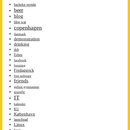
bachelor projekt
beer
blog
blog war
copenhagen
danmark
demonstration
drinking
dsb
Esben
facebook
forening
Fredagsrock
free software
friends
gefion gymnasium
google
IT
kalender
KU
København
launchpad
Linux
loco