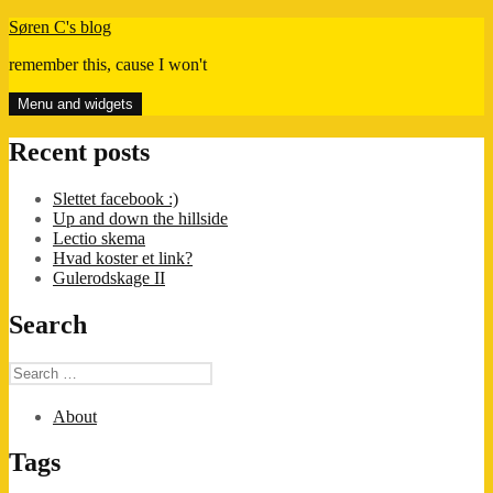
Skip
Søren C's blog
to
remember this, cause I won't
content
Menu and widgets
Recent posts
Slettet facebook :)
Up and down the hillside
Lectio skema
Hvad koster et link?
Gulerodskage II
Search
Search
for:
About
Tags