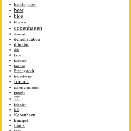
bachelor projekt
beer
blog
blog war
copenhagen
danmark
demonstration
drinking
dsb
Esben
facebook
forening
Fredagsrock
free software
friends
gefion gymnasium
google
IT
kalender
KU
København
launchpad
Linux
loco