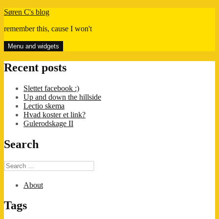
Skip
Søren C's blog
to
remember this, cause I won't
content
Menu and widgets
Recent posts
Slettet facebook :)
Up and down the hillside
Lectio skema
Hvad koster et link?
Gulerodskage II
Search
Search
for:
About
Tags