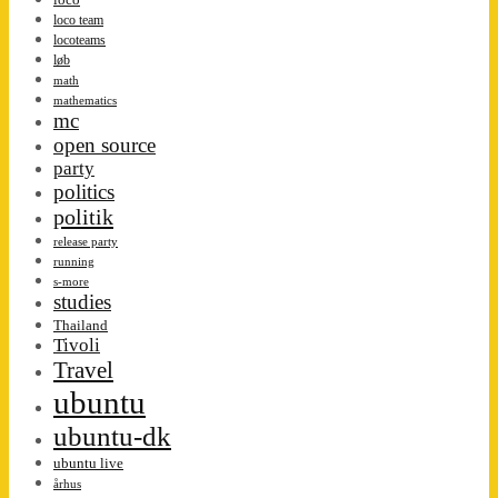
loco team
locoteams
løb
math
mathematics
mc
open source
party
politics
politik
release party
running
s-more
studies
Thailand
Tivoli
Travel
ubuntu
ubuntu-dk
ubuntu live
århus