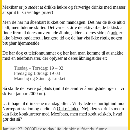
Mexibar er jo
stedet
at drikke lækre og farverige drinks med masser
af sprut til su venlige priser!
Men de har nu åbenbart lukket om mandagen. Det har de ikke altid
haft, men tiderne skifter. Det var et større detektivarbejde faktisk at
finde frem til deres nuværende åbningstider – deres side på
aok
er
ikke blevet opdateret i længere tid og de har vist ikke rigtig nogen
brugbar hjemmeside.
De har dog et telefonnummer og her kan man komme til at snakke
med en telefonsvarer, der oplyser at deres åbningstider er:
Tirsdag – Torsdag: 19 – 02
Fredag og Lørdag: 19-03
Mandag og Søndag: Lukket
Så skulle det være på plads (indtil de ændrer åbningstider igen – vi
skriver januar 2009 nu).
… tilbage til drinksene mandag aften. Vi flyttede os hurtigt ind mod
Nørreport station og endte på
Out of Juice
. Nej, deres drinks menu
kan ikke konkurrerer med Mexibars, men med godt selskab, hvad
gør det så?
Posted
Categories
Tags
January 23, 2009
Day to day life
,
drinking
,
friends
,
funny