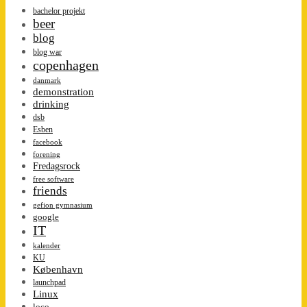
bachelor projekt
beer
blog
blog war
copenhagen
danmark
demonstration
drinking
dsb
Esben
facebook
forening
Fredagsrock
free software
friends
gefion gymnasium
google
IT
kalender
KU
København
launchpad
Linux
loco