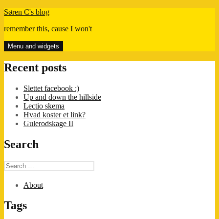
Skip
Søren C's blog
to
remember this, cause I won't
content
Menu and widgets
Recent posts
Slettet facebook :)
Up and down the hillside
Lectio skema
Hvad koster et link?
Gulerodskage II
Search
Search
for:
About
Tags