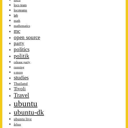
loco team
locoteams
løb
math
mathematics
mc
open source
party
politics
politik
release party
running
s-more
studies
Thailand
Tivoli
Travel
ubuntu
ubuntu-dk
ubuntu live
århus