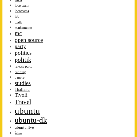
loco team
locoteams
løb
math
mathematics
mc
open source
party
politics
politik
release party
running
s-more
studies
Thailand
Tivoli
Travel
ubuntu
ubuntu-dk
ubuntu live
århus