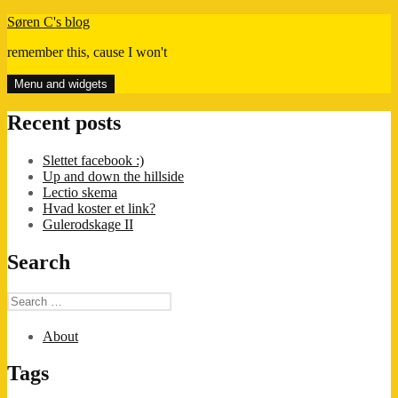
Skip
Søren C's blog
to
remember this, cause I won't
content
Menu and widgets
Recent posts
Slettet facebook :)
Up and down the hillside
Lectio skema
Hvad koster et link?
Gulerodskage II
Search
Search
for:
About
Tags