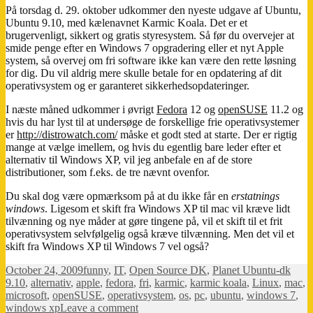
På torsdag d. 29. oktober udkommer den nyeste udgave af Ubuntu,
Ubuntu 9.10, med kælenavnet Karmic Koala. Det er et
brugervenligt, sikkert og gratis styresystem. Så før du overvejer at
smide penge efter en Windows 7 opgradering eller et nyt Apple
system, så overvej om fri software ikke kan være den rette løsning
for dig. Du vil aldrig mere skulle betale for en opdatering af dit
operativsystem og er garanteret sikkerhedsopdateringer.
I næste måned udkommer i øvrigt
Fedora
12 og
openSUSE
11.2 og
hvis du har lyst til at undersøge de forskellige frie operativsystemer
er
http://distrowatch.com/
måske et godt sted at starte. Der er rigtig
mange at vælge imellem, og hvis du egentlig bare leder efter et
alternativ til Windows XP, vil jeg anbefale en af de store
distributioner, som f.eks. de tre nævnt ovenfor.
Du skal dog være opmærksom på at du ikke får en
erstatnings
windows
. Ligesom et skift fra Windows XP til mac vil kræve lidt
tilvænning og nye måder at gøre tingene på, vil et skift til et frit
operativsystem selvfølgelig også kræve tilvænning. Men det vil et
skift fra Windows XP til Windows 7 vel også?
Posted
Categories
Tags
October 24, 2009
funny
,
IT
,
Open Source DK
,
Planet Ubuntu-dk
on
9.10
,
alternativ
,
apple
,
fedora
,
fri
,
karmic
,
karmic koala
,
Linux
,
mac
,
microsoft
,
openSUSE
,
operativsystem
,
os
,
pc
,
ubuntu
,
windows 7
,
on
windows xp
Leave a comment