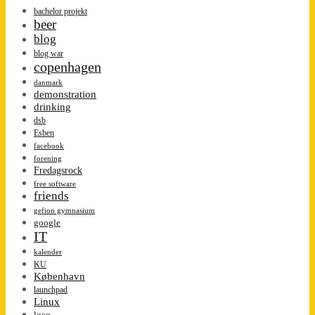
bachelor projekt
beer
blog
blog war
copenhagen
danmark
demonstration
drinking
dsb
Esben
facebook
forening
Fredagsrock
free software
friends
gefion gymnasium
google
IT
kalender
KU
København
launchpad
Linux
loco