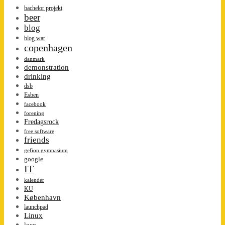
bachelor projekt
beer
blog
blog war
copenhagen
danmark
demonstration
drinking
dsb
Esben
facebook
forening
Fredagsrock
free software
friends
gefion gymnasium
google
IT
kalender
KU
København
launchpad
Linux
loco