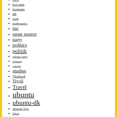
loco team
locoteams
løb
math
mathematics
mc
open source
party
politics
politik
release party
running
s-more
studies
Thailand
Tivoli
Travel
ubuntu
ubuntu-dk
ubuntu live
århus