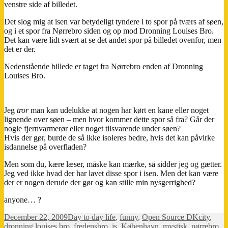
venstre side af billedet.
Det slog mig at isen var betydeligt tyndere i to spor på tværs af søen,
og i et spor fra Nørrebro siden og op mod Dronning Louises Bro.
Det kan være lidt svært at se det andet spor på billedet ovenfor, men
det er der.
Nedenstående billede er taget fra Nørrebro enden af Dronning
Louises Bro.
Jeg
tror
man kan udelukke at nogen har kørt en kane eller noget
lignende over søen – men hvor kommer dette spor så fra? Går der
nogle fjernvarmerør eller noget tilsvarende under søen?
Hvis der gør, burde de så ikke isoleres bedre, hvis det kan påvirke
isdannelse på overfladen?
Men som du, kære læser, måske kan mærke, så sidder jeg og gætter.
Jeg ved ikke hvad der har lavet disse spor i isen. Men det kan være
der er nogen derude der gør og kan stille min nysgerrighed?
anyone… ?
Posted
Categories
Tags
December 22, 2009
Day to day life
,
funny
,
Open Source DK
city
,
on
dronning louises bro
,
fredensbro
,
is
,
København
,
mystisk
,
nørrebro
,