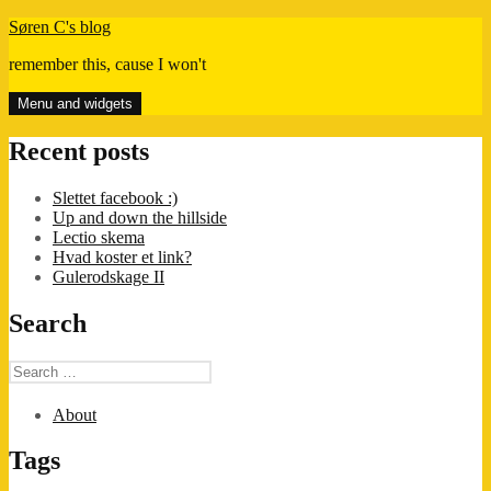
Skip
Søren C's blog
to
remember this, cause I won't
content
Menu and widgets
Recent posts
Slettet facebook :)
Up and down the hillside
Lectio skema
Hvad koster et link?
Gulerodskage II
Search
Search
for:
About
Tags