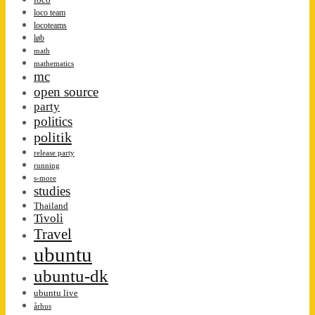
loco team
locoteams
løb
math
mathematics
mc
open source
party
politics
politik
release party
running
s-more
studies
Thailand
Tivoli
Travel
ubuntu
ubuntu-dk
ubuntu live
århus