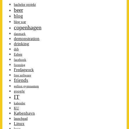
bachelor projekt
beer
blog
blog war
copenhagen
danmark
demonstration
drinking
dsb
Esben
facebook
forening
Fredagsrock
free software
friends
gefion gymnasium
google
IT
kalender
KU
København
launchpad
Linux
loco