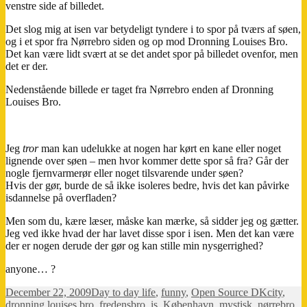
venstre side af billedet.
Det slog mig at isen var betydeligt tyndere i to spor på tværs af søen,
og i et spor fra Nørrebro siden og op mod Dronning Louises Bro.
Det kan være lidt svært at se det andet spor på billedet ovenfor, men
det er der.
Nedenstående billede er taget fra Nørrebro enden af Dronning
Louises Bro.
Jeg
tror
man kan udelukke at nogen har kørt en kane eller noget
lignende over søen – men hvor kommer dette spor så fra? Går der
nogle fjernvarmerør eller noget tilsvarende under søen?
Hvis der gør, burde de så ikke isoleres bedre, hvis det kan påvirke
isdannelse på overfladen?
Men som du, kære læser, måske kan mærke, så sidder jeg og gætter.
Jeg ved ikke hvad der har lavet disse spor i isen. Men det kan være
der er nogen derude der gør og kan stille min nysgerrighed?
anyone… ?
Posted
Categories
Tags
December 22, 2009
Day to day life
,
funny
,
Open Source DK
city
,
on
dronning louises bro
,
fredensbro
,
is
,
København
,
mystisk
,
nørrebro
,