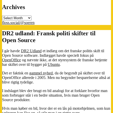
Archives
Archives
floss.social/@soeren
DR2 udland: Fransk politi skifter til
Open Source
I går havde
DR2 Udland
et indlæg om det franske politis skift til
Open Source software. Indlægget havde specielt fokus på
OpenOffice
og nævnte ikke, at det styresystem de franske betjente
har skiftet over til bygger på
Ubuntu
.
Det er faktisk en
gammel nyhed
, da de begyndt på skiftet over til
OpenOffice allerede i 2005. Men nu begynder besparelserne altså at
blive rigtig tydelige.
I indslaget blev der brugt en bil analogi for at forklare hvorfor man
som forbruger står i en bedre situation, hvis man bruger Open
Source produkter.
Hvis man køber en bil, hvor der er en lås på motorhjelmen, som kun
sælgeren kan låse op, så står man i en rigtig svær