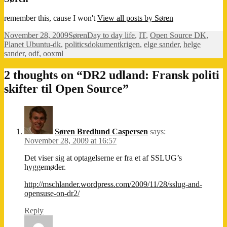
remember this, cause I won't
View all posts by Søren
Posted
Author
Categories
November 28, 2009
Søren
Day to day life
,
IT
,
Open Source DK
,
on
Tags
Planet Ubuntu-dk
,
politics
dokumentkrigen
,
elge sander
,
helge
sander
,
odf
,
ooxml
2 thoughts on “DR2 udland: Fransk politi
skifter til Open Source”
Søren Bredlund Caspersen
says:
November 28, 2009 at 16:57
Det viser sig at optagelserne er fra et af SSLUG’s
hyggemøder.
http://mschlander.wordpress.com/2009/11/28/sslug-and-
opensuse-on-dr2/
Reply