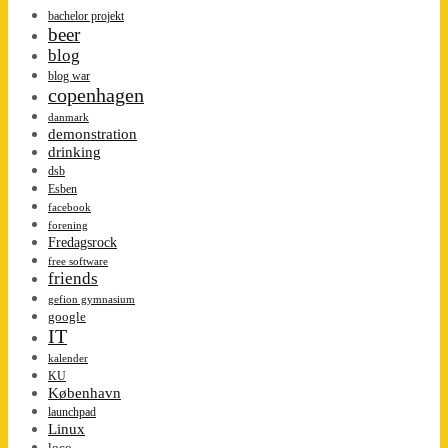
bachelor projekt
beer
blog
blog war
copenhagen
danmark
demonstration
drinking
dsb
Esben
facebook
forening
Fredagsrock
free software
friends
gefion gymnasium
google
IT
kalender
KU
København
launchpad
Linux
loco