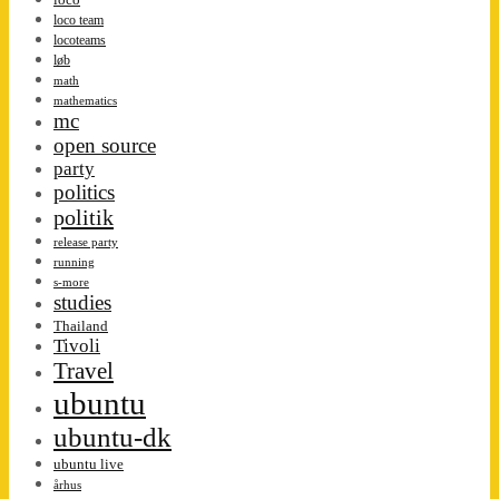
loco team
locoteams
løb
math
mathematics
mc
open source
party
politics
politik
release party
running
s-more
studies
Thailand
Tivoli
Travel
ubuntu
ubuntu-dk
ubuntu live
århus