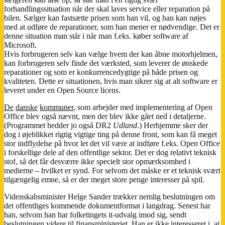
forhandlingssituation når der skal laves service eller reparation på
bilen. Sælger kan fastsætte prisen som han vil, og han kan nøjes
med at udføre de reparationer, som han mener er nødvendige. Det er
denne situation man står i når man f.eks. køber software af
Microsoft.
Hvis forbrugeren selv kan vælge hvem der kan åbne motorhjelmen,
kan forbrugeren selv finde det værksted, som leverer de ønskede
reparationer og som er konkurrencedygtige på både prisen og
kvaliteten. Dette er situationen, hvis man sikrer sig at alt software er
leveret under en Open Source licens.
De
danske
kommuner
, som arbejder med implementering af Open
Office blev også nævnt, men der blev ikke gået ned i detaljerne.
(Programmet hedder jo også DR2
Udland
.) Herhjemme sker der
dog i øjeblikket rigtig vigtige ting på denne front, som kan få meget
stor indflydelse på hvor let det vil være at indføre f.eks. Open Office
i forskellige dele af den offentlige sektor. Det er dog relativt teknisk
stof, så det får desværre ikke specielt stor opmærksomhed i
medierne – hvilket er synd. For selvom det måske er et teknisk svært
tilgængelig emne, så er der meget store penge interesser på spil.
Videnskabsminister Helge Sander trækker nemlig beslutningen om
det offentliges kommende dokumentformat i langdrag. Senest har
han, selvom han har folketingets it-udvalg imod sig, sendt
beslutningen videre til finansministeriet. Han er ikke interesseret i, at