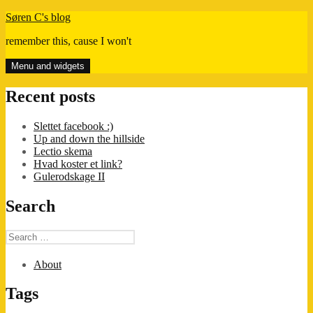
Skip
Søren C's blog
to
remember this, cause I won't
content
Menu and widgets
Recent posts
Slettet facebook :)
Up and down the hillside
Lectio skema
Hvad koster et link?
Gulerodskage II
Search
Search
for:
About
Tags