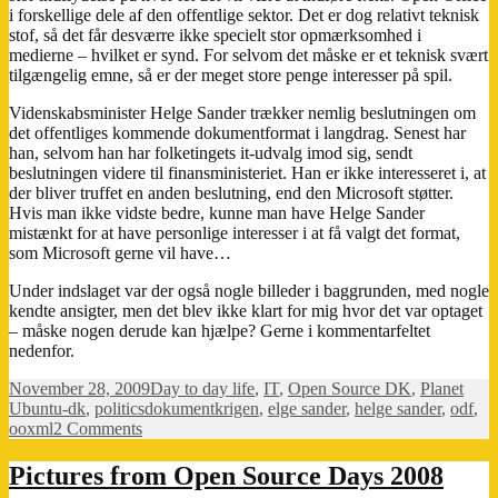
i forskellige dele af den offentlige sektor. Det er dog relativt teknisk
stof, så det får desværre ikke specielt stor opmærksomhed i
medierne – hvilket er synd. For selvom det måske er et teknisk svært
tilgængelig emne, så er der meget store penge interesser på spil.
Videnskabsminister Helge Sander trækker nemlig beslutningen om
det offentliges kommende dokumentformat i langdrag. Senest har
han, selvom han har folketingets it-udvalg imod sig, sendt
beslutningen videre til finansministeriet. Han er ikke interesseret i, at
der bliver truffet en anden beslutning, end den Microsoft støtter.
Hvis man ikke vidste bedre, kunne man have Helge Sander
mistænkt for at have personlige interesser i at få valgt det format,
som Microsoft gerne vil have…
Under indslaget var der også nogle billeder i baggrunden, med nogle
kendte ansigter, men det blev ikke klart for mig hvor det var optaget
– måske nogen derude kan hjælpe? Gerne i kommentarfeltet
nedenfor.
Posted
Categories
November 28, 2009
Day to day life
,
IT
,
Open Source DK
,
Planet
on
Tags
Ubuntu-dk
,
politics
dokumentkrigen
,
elge sander
,
helge sander
,
odf
,
on
ooxml
2 Comments
DR2
udland:
Pictures from Open Source Days 2008
Fransk