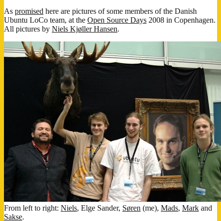
politi
As
promised
here are pictures of some members of the Danish
skifter
Ubuntu LoCo team, at the
Open Source Days
2008 in Copenhagen.
til
All pictures by
Niels Kjøller Hansen
.
Open
Source
From left to right:
Niels
, Elge Sander,
Søren
(me),
Mads
,
Mark
and
Sakse
.