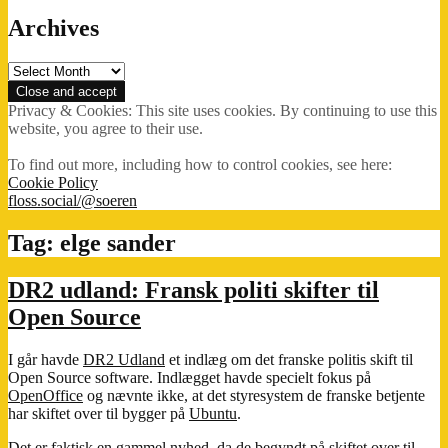
Archives
Archives
Privacy & Cookies: This site uses cookies. By continuing to use this
website, you agree to their use.
To find out more, including how to control cookies, see here:
Cookie Policy
floss.social/@soeren
Tag:
elge sander
DR2 udland: Fransk politi skifter til
Open Source
I går havde
DR2 Udland
et indlæg om det franske politis skift til
Open Source software. Indlægget havde specielt fokus på
OpenOffice
og nævnte ikke, at det styresystem de franske betjente
har skiftet over til bygger på
Ubuntu
.
Det er faktisk en
gammel nyhed
, da de begyndt på skiftet over til