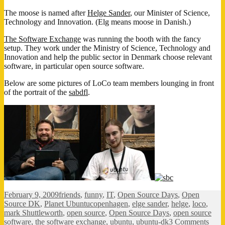
The moose is named after
Helge Sander
, our Minister of Science,
Technology and Innovation. (Elg means moose in Danish.)
The Software Exchange
was running the booth with the fancy
setup. They work under the Ministry of Science, Technology and
Innovation and help the public sector in Denmark choose relevant
software, in particular open source software.
Below are some pictures of LoCo team members lounging in front
of the portrait of the
sabdfl
.
Posted
Categories
February 9, 2009
friends
,
funny
,
IT
,
Open Source Days
,
Open
on
Tags
Source DK
,
Planet Ubuntu
copenhagen
,
elge sander
,
helge
,
loco
,
mark Shuttleworth
,
open source
,
Open Source Days
,
open source
on
software
,
the software exchange
,
ubuntu
,
ubuntu-dk
3 Comments