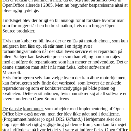
OpenOffice allerede i 2005. Men nu begynder besparelserne altså at
blive rigtig tydelige.
I indslaget blev der brugt en bil analogi for at forklare hvorfor man
som forbruger står i en bedre situation, hvis man bruger Open
Source produkter.
Hvis man køber en bil, hvor der er en lås på motorhjelmen, som kun
sælgeren kan låse op, så står man i en rigtig svær
forhandlingssituation når der skal laves service eller reparation på
bilen. Sælger kan fastsætte prisen som han vil, og han kan nøjes
med at udføre de reparationer, som han mener er nødvendige. Det er
denne situation man står i når man f.eks. køber software af
Microsoft.
Hvis forbrugeren selv kan vælge hvem der kan åbne motorhjelmen,
kan forbrugeren selv finde det værksted, som leverer de ønskede
reparationer og som er konkurrencedygtige på både prisen og
kvaliteten. Dette er situationen, hvis man sikrer sig at alt software er
leveret under en Open Source licens.
De
danske
kommuner
, som arbejder med implementering af Open
Office blev også nævnt, men der blev ikke gået ned i detaljerne.
(Programmet hedder jo også DR2
Udland
.) Herhjemme sker der
dog i øjeblikket rigtig vigtige ting på denne front, som kan få meget
stor indflydelse på hvor let det vil være at indføre f.eks. Open Office