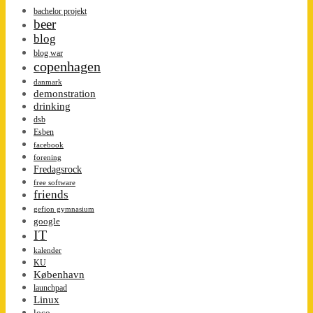
bachelor projekt
beer
blog
blog war
copenhagen
danmark
demonstration
drinking
dsb
Esben
facebook
forening
Fredagsrock
free software
friends
gefion gymnasium
google
IT
kalender
KU
København
launchpad
Linux
loco