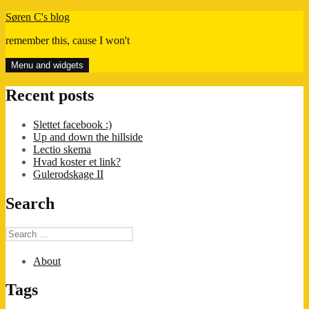
Skip
Søren C's blog
to
remember this, cause I won't
content
Menu and widgets
Recent posts
Slettet facebook :)
Up and down the hillside
Lectio skema
Hvad koster et link?
Gulerodskage II
Search
Search
for:
About
Tags