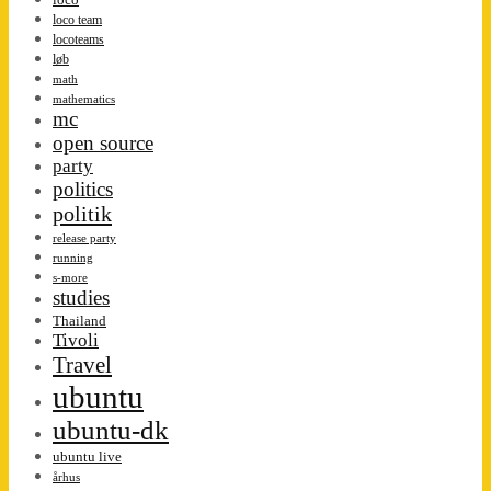
loco team
locoteams
løb
math
mathematics
mc
open source
party
politics
politik
release party
running
s-more
studies
Thailand
Tivoli
Travel
ubuntu
ubuntu-dk
ubuntu live
århus