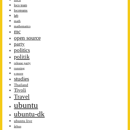
loco team
locoteams
løb
math
mathematics
mc
open source
party
politics
politik
release party
running
s-more
studies
Thailand
Tivoli
Travel
ubuntu
ubuntu-dk
ubuntu live
århus