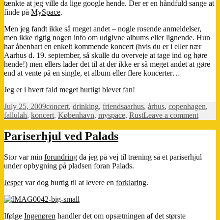
tænkte at jeg ville da lige google hende. Der er en håndfuld sange at
finde på
MySpace
.
Men jeg fandt ikke så meget andet – nogle rosende anmeldelser,
men ikke rigtig nogen info om udgivne albums eller lignende. Hun
har åbenbart en enkelt kommende koncert (hvis du er i eller nær
Aarhus d. 19. september, så skulle du overveje at tage ind og høre
hende!) men ellers lader det til at der ikke er så meget andet at gøre
end at vente på en single, et album eller flere koncerter…
Jeg er i hvert fald meget hurtigt blevet fan!
Posted
Categories
Tags
July 25, 2009
concert
,
drinking
,
friends
aarhus
,
århus
,
copenhagen
,
on
on
fallulah
,
koncert
,
København
,
myspace
,
Rust
Leave a comment
Fallula
Pariserhjul ved Palads
Stor var min
forundring
da jeg på vej til træning så et pariserhjul
under opbygning på pladsen foran Palads.
Jesper
var dog hurtig til at levere en
forklaring
.
Ifølge
Ingenøren
handler det om opsætningen af det største