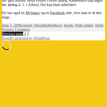
der igen afholdt Stella Ploaris i Østre anlæg, København (og dagen
før, lørdag d. 2. i Århus). Det kan klart anbefales!
De har også en
MySpace
og en
Facebook
side, hvis man er til den
slags.
Posted
Categories
Tags
June 5, 2008
concert
,
friends
København
,
musik
,
Østre anlæg
,
Stella
on
on
Polaris
1 Comment
Posts
Page
Page
STELLA
Previous page
1
2
POLARIS
Proudly powered by WordPress
pagination
.:.:..::.:.
Danmarks
største
chill-
out
event