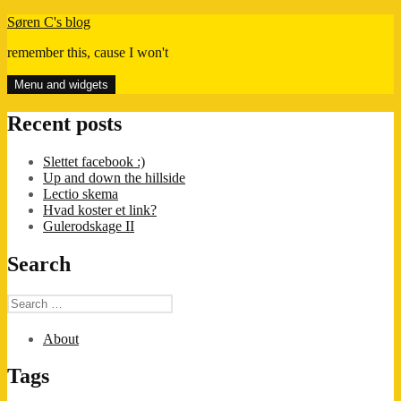
Skip
Søren C's blog
to
remember this, cause I won't
content
Menu and widgets
Recent posts
Slettet facebook :)
Up and down the hillside
Lectio skema
Hvad koster et link?
Gulerodskage II
Search
Search
for:
About
Tags