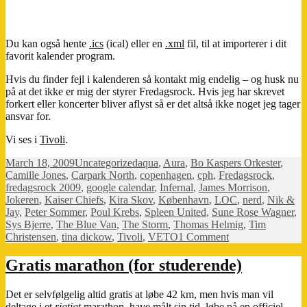
Du kan også hente
.ics
(ical) eller en
.xml
fil, til at importerer i dit
favorit kalender program.
Hvis du finder fejl i kalenderen så kontakt mig endelig – og husk nu
på at det ikke er mig der styrer Fredagsrock. Hvis jeg har skrevet
forkert eller koncerter bliver aflyst så er det altså ikke noget jeg tager
ansvar for.
Vi ses i
Tivoli
.
Posted
Categories
Tags
March 18, 2009
Uncategorized
aqua
,
Aura
,
Bo Kaspers Orkester
,
on
Camille Jones
,
Carpark North
,
copenhagen
,
cph
,
Fredagsrock
,
fredagsrock 2009
,
google calendar
,
Infernal
,
James Morrison
,
Jokeren
,
Kaiser Chiefs
,
Kira Skov
,
København
,
LOC
,
nerd
,
Nik &
Jay
,
Peter Sommer
,
Poul Krebs
,
Spleen United
,
Sune Rose Wagner
,
Sys Bjerre
,
The Blue Van
,
The Storm
,
Thomas Helmig
,
Tim
on
Christensen
,
tina dickow
,
Tivoli
,
VETO
1 Comment
Fredagsrock
kalender
Gratis marathon (for studerende)
Det er selvfølgelig altid gratis at løbe 42 km, men hvis man vil
deltage i et
rigtigt
marathon
, have målt sin tid, løbe på en officiel