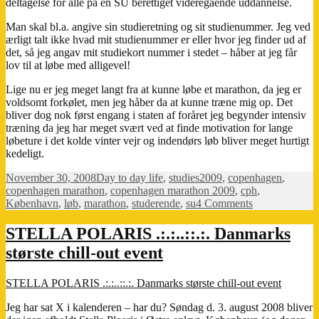
deltagelse for alle på en SU berettiget videregående uddannelse.
Man skal bl.a. angive sin studieretning og sit studienummer. Jeg ved
ærligt talt ikke hvad mit studienummer er eller hvor jeg finder ud af
det, så jeg angav mit studiekort nummer i stedet – håber at jeg får
lov til at løbe med alligevel!
Lige nu er jeg meget langt fra at kunne løbe et marathon, da jeg er
voldsomt forkølet, men jeg håber da at kunne træne mig op. Det
bliver dog nok først engang i staten af foråret jeg begynder intensiv
træning da jeg har meget svært ved at finde motivation for lange
løbeture i det kolde vinter vejr og indendørs løb bliver meget hurtigt
kedeligt.
Posted
Categories
Tags
November 30, 2008
Day to day life
,
studies
2009
,
copenhagen
,
on
copenhagen marathon
,
copenhagen marathon 2009
,
cph
,
on
København
,
løb
,
marathon
,
studerende
,
su
4 Comments
Gratis
marathon
STELLA POLARIS .:.:..::.:. Danmarks
(for
største chill-out event
studerende)
STELLA POLARIS .:.:..::.:. Danmarks største chill-out event
Jeg har sat X i kalenderen – har du? Søndag d. 3. august 2008 bliver