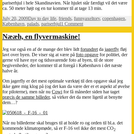
pariserhjul i hele Skandinavien. Når hjulet står færdigt vil det være
ca. 50 meter højt og en tur kommer til at tage 13 min.
Posted
Categories
Tags
July 20, 2009
Day to day life
,
friends
,
funny
axeltorv
,
copenhagen
,
on
on
København
,
palads
,
pariserhjul
1 Comment
Pariserhjul
ved
Nææh, en flyvermaskine!
Palads
Jeg var også en af de mange der blev lidt
forundret
da
jagerfly
fløj
lavt over byen. De viser sig at være på
foto opgave
for politiet, der
gerne vil have nye og tidssvarende foto af byen, til de store
begivenheder, der kommer til at foregå i København i det næste
halve år.
Om jagerfly er det mest optimale værktøj til den opgave skal jeg
ikke gøre mig klog på (og det kan da være der er et aspekt af øvelse
for piloterne), men når nu
Cowi
for få måneder siden har taget
præcis de samme billeder
, så virker det da mere ligetil at benytte
dem…?
Når nu billederne skal bruges til at holde ro og orden til bl.a. det
kommende klimatopmøde, så er F-16 vel ikke det mest CO
2