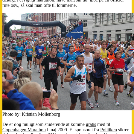
rute osv., så skal man ofte til lommerne.
Photo by:
Kristian Mollenborg
De er dog muligt som studerende at komme
gratis
med til
Copenhagen Marathon
i maj 2009. Et sponsorat fra
Politiken
sikrer