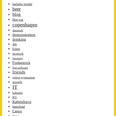
bachelor projekt
beer
blog
blog war
copenhagen
danmark
demonstration
drinking
dsb
Esben
facebook
forening
Fredagsrock
free software
friends
gefion gymnasium
google
IT
kalender
KU
København
launchpad
Linux
loco