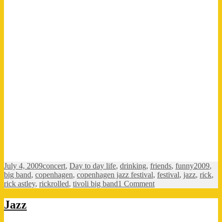
Posted
Categories
Tags
July 4, 2009
concert
,
Day to day life
,
drinking
,
friends
,
funny
2009
,
on
big band
,
copenhagen
,
copenhagen jazz festival
,
festival
,
jazz
,
rick
,
on
rick astley
,
rickrolled
,
tivoli big band
1 Comment
Rick
Astley
Jazz
og
Tivolis