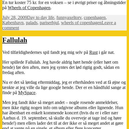
En tur koster 75 kr. for en voksen – se i øvrigt priser og åbningstider
på
Wheels of Copenhagen
.
Posted
Categories
Tags
July 28, 2009
Day to day life
,
funny
axeltorv
,
copenhagen
,
on
København
,
palads
,
pariserhjul
,
wheels of copenhagen
Leave a
on
comment
Pariserhjulet
kører
Fallulah
Ved tilfældighedernes spil fandt jeg mig selv på
Rust
i går nat.
Her spillede Fallulah. Jeg havde aldrig hørt hende (eller hørt om
hende) før den aften, men jeg syntes det lød rigtig godt, sådan en
fredag aften.
Nu er det så lørdag eftermiddag, jeg er efterhånden ved at få øjne og
tænkte at jeg ville da lige google hende. Der er en håndfuld sange at
finde på
MySpace
.
Men jeg fandt ikke så meget andet – nogle rosende anmeldelser,
men ikke rigtig nogen info om udgivne albums eller lignende. Hun
har åbenbart en enkelt kommende koncert (hvis du er i eller nær
Aarhus d. 19. september, så skulle du overveje at tage ind og høre
hende!) men ellers lader det til at der ikke er så meget andet at gøre
end at vente på en single, et album eller flere koncerter…