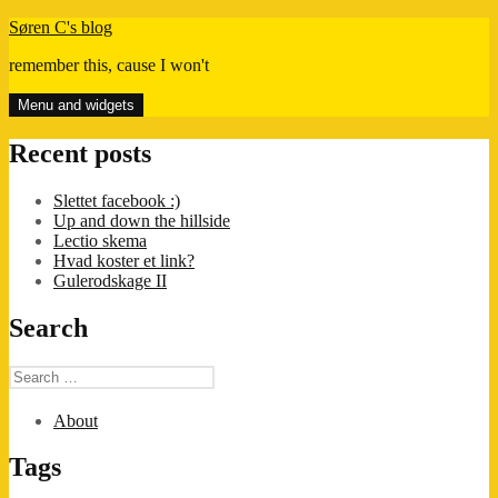
Skip
Søren C's blog
to
remember this, cause I won't
content
Menu and widgets
Recent posts
Slettet facebook :)
Up and down the hillside
Lectio skema
Hvad koster et link?
Gulerodskage II
Search
Search
for:
About
Tags