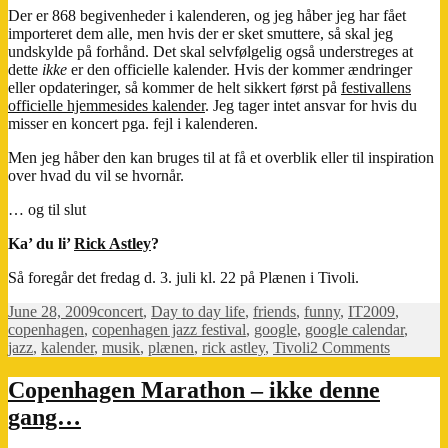
Der er 868 begivenheder i kalenderen, og jeg håber jeg har fået
importeret dem alle, men hvis der er sket smuttere, så skal jeg
undskylde på forhånd. Det skal selvfølgelig også understreges at
dette
ikke
er den officielle kalender. Hvis der kommer ændringer
eller opdateringer, så kommer de helt sikkert først på
festivallens
officielle hjemmesides kalender
. Jeg tager intet ansvar for hvis du
misser en koncert pga. fejl i kalenderen.
Men jeg håber den kan bruges til at få et overblik eller til inspiration
over hvad du vil se hvornår.
… og til slut
Ka’ du li’
Rick Astley
?
Så foregår det fredag d. 3. juli kl. 22 på Plænen i Tivoli.
Posted
Categories
Tags
June 28, 2009
concert
,
Day to day life
,
friends
,
funny
,
IT
2009
,
on
copenhagen
,
copenhagen jazz festival
,
google
,
google calendar
,
on
jazz
,
kalender
,
musik
,
plænen
,
rick astley
,
Tivoli
2 Comments
Jazz
Copenhagen Marathon – ikke denne
gang…