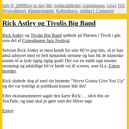
Posted
Categories
Tags
July 8, 2009
Day to day life
,
politics
billeder
,
copenhagen
,
cowi
,
f16
,
on
on
flyvevåbenet
,
klimatopmøde
,
København
,
militær
1 Comment
Nææh,
en
Rick Astley og Tivolis Big Band
flyverma
Rick Astley
og
Tivolis Big Band
spillede på Plænen i Tivoli i går,
som del af
Copenhagen Jazz Festival
.
Selvom Rick Astley er mest kendt for sine 80’er pop hits, så er han
altså udstyret med en helt fantastisk stemme og han fik de klassiske
numre til at lyde rigtig rigtig godt! Der var en mildt sagt munter
stemning og adskillige bh’er fandt vej til scenen, som bl.a.
Esben
beretter
.
Rick sluttede dog af med sin berømte “Never Gonna Give You Up”
og det var tydeligt at publikum kunne lide det!
Efter ekstranummeret sagde den kære Rick:
… stick this on
YouTube
, og man skal jo gøre som der bliver sagt.
Enjoy
: