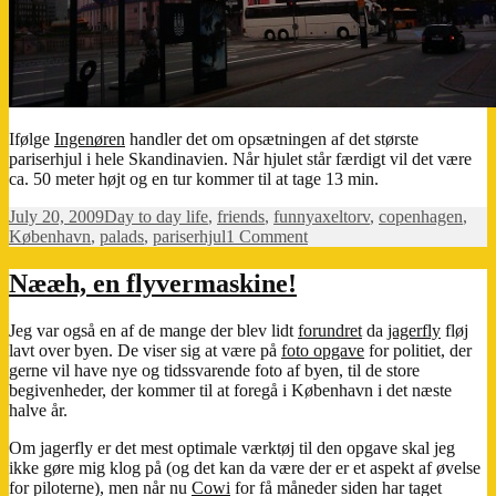
Ifølge
Ingenøren
handler det om opsætningen af det største
pariserhjul i hele Skandinavien. Når hjulet står færdigt vil det være
ca. 50 meter højt og en tur kommer til at tage 13 min.
Posted
Categories
Tags
July 20, 2009
Day to day life
,
friends
,
funny
axeltorv
,
copenhagen
,
on
on
København
,
palads
,
pariserhjul
1 Comment
Pariserhjul
ved
Nææh, en flyvermaskine!
Palads
Jeg var også en af de mange der blev lidt
forundret
da
jagerfly
fløj
lavt over byen. De viser sig at være på
foto opgave
for politiet, der
gerne vil have nye og tidssvarende foto af byen, til de store
begivenheder, der kommer til at foregå i København i det næste
halve år.
Om jagerfly er det mest optimale værktøj til den opgave skal jeg
ikke gøre mig klog på (og det kan da være der er et aspekt af øvelse
for piloterne), men når nu
Cowi
for få måneder siden har taget