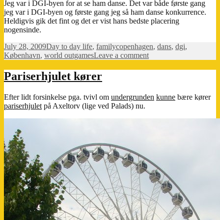
Jeg var i DGI-byen for at se ham danse. Det var både første gang
jeg var i DGI-byen og første gang jeg så ham danse konkurrence.
Heldigvis gik det fint og det er vist hans bedste placering
nogensinde.
Posted
Categories
Tags
July 28, 2009
Day to day life
,
family
copenhagen
,
dans
,
dgi
,
on
on
København
,
world outgames
Leave a comment
Far
vandt
Pariserhjulet kører
sølv!
Efter lidt forsinkelse pga. tvivl om
undergrunden
kunne
bære kører
pariserhjulet
på Axeltorv (lige ved Palads) nu.