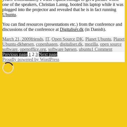
one of the speakers, Christian Lanng, booted his laptop while it was
plugged into the projector and revealed that he is in fact running
Ubuntu
.
You can find resources (presentations etc.) from the conference and
discussions of the conference at
Digitalisér.dk
(in Danish).
Posted
Categories
March 21, 2009
friends
,
IT
,
Open Source DK
,
Planet Ubuntu
,
Planet
on
Tags
Ubuntu-dk
børsen
,
copenhagen
,
digitaliser.dk
,
mozilla
,
open source
on
software
,
openoffice.org
,
software børsen
,
ubuntu
1 Comment
Posts
Page
Page
Page
Open
Previous page
1
2
3
Next page
Source
Proudly powered by WordPress
pagination
Softwar
confere