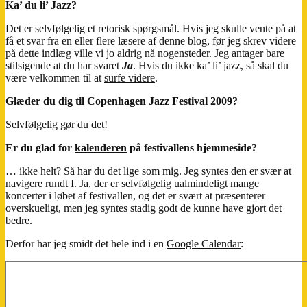
Ka’ du li’ Jazz?
Big
Band
Det er selvfølgelig et retorisk spørgsmål. Hvis jeg skulle vente på at
få et svar fra en eller flere læsere af denne blog, før jeg skrev videre
på dette indlæg ville vi jo aldrig nå nogensteder. Jeg antager bare
stilsigende at du har svaret
Ja
. Hvis du ikke ka’ li’ jazz, så skal du
være velkommen til at
surfe videre
.
Glæder du dig til
Copenhagen Jazz Festival
2009?
Selvfølgelig gør du det!
Er du glad for
kalenderen
på festivallens hjemmeside?
… ikke helt? Så har du det lige som mig. Jeg syntes den er svær at
navigere rundt I. Ja, der er selvfølgelig ualmindeligt mange
koncerter i løbet af festivallen, og det er svært at præsenterer
overskueligt, men jeg syntes stadig godt de kunne have gjort det
bedre.
Derfor har jeg smidt det hele ind i en
Google Calendar
: