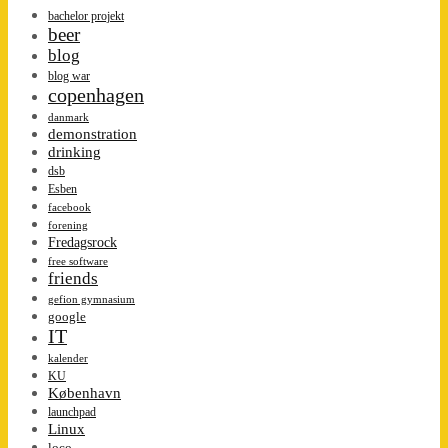
bachelor projekt
beer
blog
blog war
copenhagen
danmark
demonstration
drinking
dsb
Esben
facebook
forening
Fredagsrock
free software
friends
gefion gymnasium
google
IT
kalender
KU
København
launchpad
Linux
loco