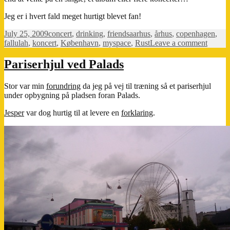
Jeg er i hvert fald meget hurtigt blevet fan!
Posted
Categories
Tags
July 25, 2009
concert
,
drinking
,
friends
aarhus
,
århus
,
copenhagen
,
on
on
fallulah
,
koncert
,
København
,
myspace
,
Rust
Leave a comment
Fallula
Pariserhjul ved Palads
Stor var min
forundring
da jeg på vej til træning så et pariserhjul
under opbygning på pladsen foran Palads.
Jesper
var dog hurtig til at levere en
forklaring
.