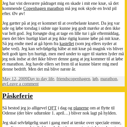
Jeg har vist desværre pådraget mig en skade i mit ene knæ, så det
kommende
Copenhagen marathon
må jeg nok skyde en hvid pil
efter. Øv øv!
Jeg gætter på at jeg er kommet til at overbelaste knæet. Da jeg var
ude og løbe torsdag i sidste uge kunne jeg godt mærke at den ikke
var helt god. Jeg forsøgte dog at tage en lille tur i går eftermiddag,
men det blev hurtigt klart at jeg ikke rigtig kunne løbe på mit knæ.
Så jeg endte med at gå hjem fra
kastellet
(som jeg ellers nyder at
løbe ved). Jeg kan selvfølgelig håbe at mit knæ på magisk vis bliver
helt godt igen lyn hurtigt, men med under to uger til starten lyder må
jeg nok indse at det ikke bliver denne gang at jeg kommer til at løbe
et marathon. Jeg havde ellers set frem til at kunne blære mig med
denne bedrift. Men det må blive næste år.
Posted
Categories
Tags
May 12, 2009
Day to day life
,
friends
copenhagen
,
løb
,
marathon
,
on
on
øv
Leave a comment
Copenhagen
Marathon
Påskeferie
–
ikke
Så bestod jeg jo alligevel
QFT
i dag og
planerne
om at flytte til
denne
Odense (der blev udtænkte 1. april…) bliver nok lagt på hylden.
gang…
Jeg skal selvfølgelig snart i gang med at tænke over speciale emne,