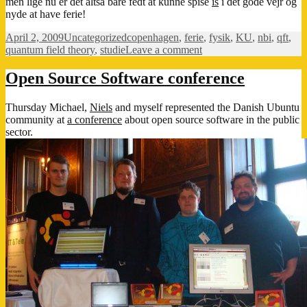
men lige nu er det altså bare fedt at kunne spise
is
i det gode vejr og
nyde at have ferie!
Posted
Categories
Tags
April 2, 2009
Uncategorized
copenhagen
,
ferie
,
fysik
,
KU
,
nbi
,
qft
,
on
on
quantum field theory
,
studie
Leave a comment
Påskeferie
Open Source Software conference
Thursday Michael,
Niels
and myself represented the Danish Ubuntu
community at
a conference
about open source software in the public
sector.