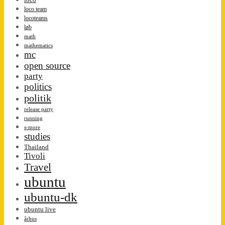
loco team
locoteams
løb
math
mathematics
mc
open source
party
politics
politik
release party
running
s-more
studies
Thailand
Tivoli
Travel
ubuntu
ubuntu-dk
ubuntu live
århus