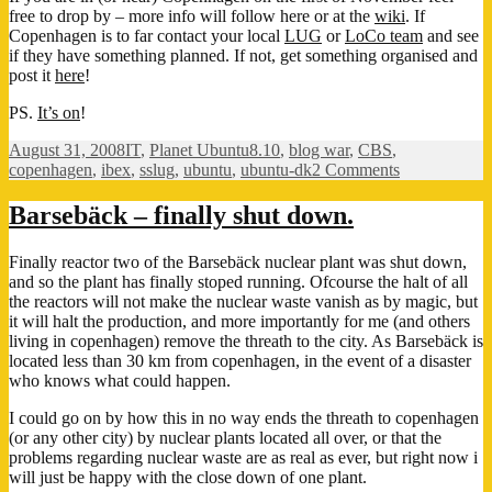
free to drop by – more info will follow here or at the
wiki
. If
Copenhagen is to far contact your local
LUG
or
LoCo team
and see
if they have something planned. If not, get something organised and
post it
here
!
PS.
It’s on
!
Posted
Categories
Tags
August 31, 2008
IT
,
Planet Ubuntu
8.10
,
blog war
,
CBS
,
on
on
copenhagen
,
ibex
,
sslug
,
ubuntu
,
ubuntu-dk
2 Comments
Getting
ready
Barsebäck – finally shut down.
to
celebrate
Finally reactor two of the Barsebäck nuclear plant was shut down,
the
and so the plant has finally stoped running. Ofcourse the halt of all
Ibex
the reactors will not make the nuclear waste vanish as by magic, but
it will halt the production, and more importantly for me (and others
living in copenhagen) remove the threath to the city. As Barsebäck is
located less than 30 km from copenhagen, in the event of a disaster
who knows what could happen.
I could go on by how this in no way ends the threath to copenhagen
(or any other city) by nuclear plants located all over, or that the
problems regarding nuclear waste are as real as ever, but right now i
will just be happy with the close down of one plant.