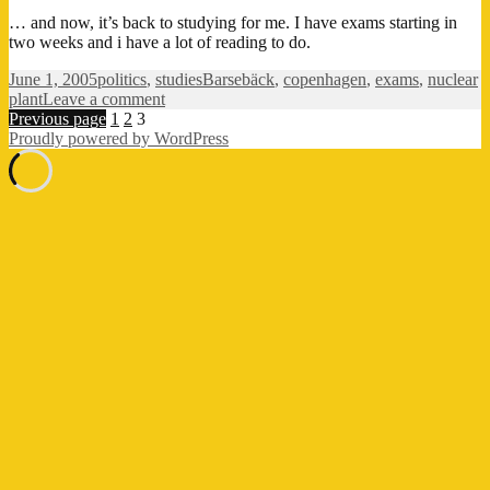
… and now, it’s back to studying for me. I have exams starting in
two weeks and i have a lot of reading to do.
Posted
Categories
Tags
June 1, 2005
politics
,
studies
Barsebäck
,
copenhagen
,
exams
,
nuclear
on
on
plant
Leave a comment
Posts
Page
Page
Page
Barsebäck
Previous page
1
2
3
–
Proudly powered by WordPress
pagination
finally
shut
down.