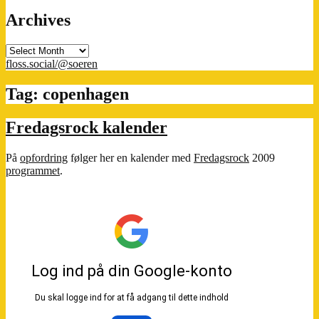
Archives
Archives
floss.social/@soeren
Tag:
copenhagen
Fredagsrock kalender
På
opfordring
følger her en kalender med
Fredagsrock
2009
programmet
.