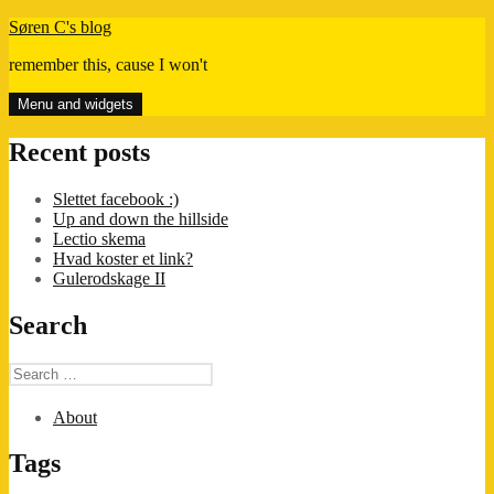
Skip
Søren C's blog
to
remember this, cause I won't
content
Menu and widgets
Recent posts
Slettet facebook :)
Up and down the hillside
Lectio skema
Hvad koster et link?
Gulerodskage II
Search
Search
for:
About
Tags