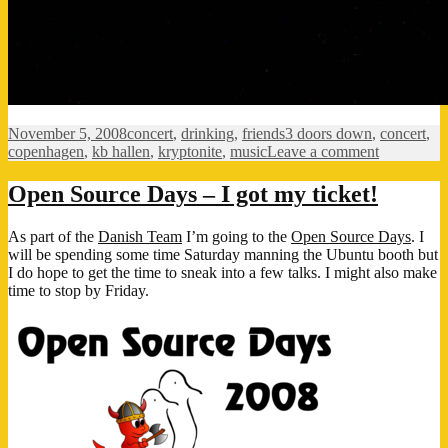
Posted
Categories
Tags
November 5, 2008
concert
,
drinking
,
friends
3 doors down
,
concert
,
on
on
copenhagen
,
kb hallen
,
kryptonite
,
music
Leave a comment
3
Doors
Open Source Days – I got my ticket!
Down
As part of the
Danish Team
I’m going to the
Open Source Days
. I
will be spending some time Saturday manning the Ubuntu booth but
I do hope to get the time to sneak into a few talks. I might also make
time to stop by Friday.