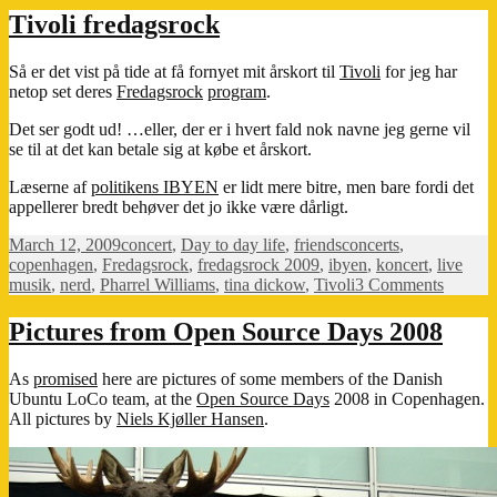
kalender
Tivoli fredagsrock
Så er det vist på tide at få fornyet mit årskort til
Tivoli
for jeg har
netop set deres
Fredagsrock
program
.
Det ser godt ud! …eller, der er i hvert fald nok navne jeg gerne vil
se til at det kan betale sig at købe et årskort.
Læserne af
politikens IBYEN
er lidt mere bitre, men bare fordi det
appellerer bredt behøver det jo ikke være dårligt.
Posted
Categories
Tags
March 12, 2009
concert
,
Day to day life
,
friends
concerts
,
on
copenhagen
,
Fredagsrock
,
fredagsrock 2009
,
ibyen
,
koncert
,
live
on
musik
,
nerd
,
Pharrel Williams
,
tina dickow
,
Tivoli
3 Comments
Tivoli
fredags
Pictures from Open Source Days 2008
As
promised
here are pictures of some members of the Danish
Ubuntu LoCo team, at the
Open Source Days
2008 in Copenhagen.
All pictures by
Niels Kjøller Hansen
.