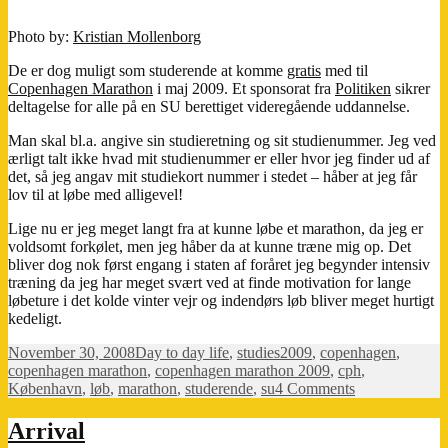
Photo by:
Kristian Mollenborg
De er dog muligt som studerende at komme
gratis
med til
Copenhagen Marathon
i maj 2009. Et sponsorat fra
Politiken
sikrer
deltagelse for alle på en SU berettiget videregående uddannelse.
Man skal bl.a. angive sin studieretning og sit studienummer. Jeg ved
ærligt talt ikke hvad mit studienummer er eller hvor jeg finder ud af
det, så jeg angav mit studiekort nummer i stedet – håber at jeg får
lov til at løbe med alligevel!
Lige nu er jeg meget langt fra at kunne løbe et marathon, da jeg er
voldsomt forkølet, men jeg håber da at kunne træne mig op. Det
bliver dog nok først engang i staten af foråret jeg begynder intensiv
træning da jeg har meget svært ved at finde motivation for lange
løbeture i det kolde vinter vejr og indendørs løb bliver meget hurtigt
kedeligt.
Posted
Categories
Tags
November 30, 2008
Day to day life
,
studies
2009
,
copenhagen
,
on
copenhagen marathon
,
copenhagen marathon 2009
,
cph
,
on
København
,
løb
,
marathon
,
studerende
,
su
4 Comments
Gratis
marathon
Arrival
(for