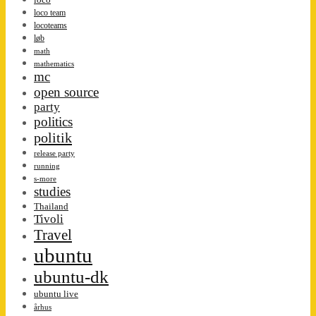
loco team
locoteams
løb
math
mathematics
mc
open source
party
politics
politik
release party
running
s-more
studies
Thailand
Tivoli
Travel
ubuntu
ubuntu-dk
ubuntu live
århus