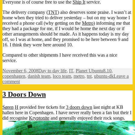
Everyone is of course free to use the
Ship It
service.
The delivery company (
TNT
) also deserves some praise. I wasn’t at
home when they tried to deliver yesterday – but on my way home I
received a phone call (why getting on the
Metro
) informing me that
they had a package for me, if I would be home the next day or if
other arrangements should be made. As it happens today is my day
off, so I was at home, and they promised to be here between 9 and
16. I think they were here around 10.
Compared to other shipments I have received this was a nice
service.
Posted
Categories
Tags
November 6, 2008
Day to day life
,
IT
,
Planet Ubuntu
8.10
,
on
copenhagen
,
danish team
,
loco team
,
metro
,
tnt
,
ubuntu-dk
Leave a
on
comment
Arrival
3 Doors Down
Søren
H
provided free tickets for
3 doors down
last night at KB
hallen here in Copenhagen. I have never really been a fan but their I
did recognise
Kryptonite
and generally enjoyed their rock songs.