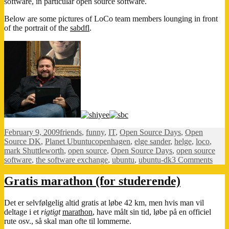
software, in particular open source software.
Below are some pictures of LoCo team members lounging in front
of the portrait of the
sabdfl
.
Posted
Categories
February 9, 2009
friends
,
funny
,
IT
,
Open Source Days
,
Open
on
Tags
Source DK
,
Planet Ubuntu
copenhagen
,
elge sander
,
helge
,
loco
,
mark Shuttleworth
,
open source
,
Open Source Days
,
open source
on
software
,
the software exchange
,
ubuntu
,
ubuntu-dk
3 Comments
Pictu
from
Gratis marathon (for studerende)
Ope
Sour
Det er selvfølgelig altid gratis at løbe 42 km, men hvis man vil
Days
deltage i et
rigtigt
marathon
, have målt sin tid, løbe på en officiel
2008
rute osv., så skal man ofte til lommerne.