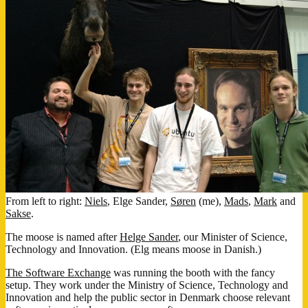
From left to right:
Niels
, Elge Sander,
Søren
(me),
Mads
,
Mark
and
Sakse
.
The moose is named after
Helge Sander
, our Minister of Science,
Technology and Innovation. (Elg means moose in Danish.)
The Software Exchange
was running the booth with the fancy
setup. They work under the Ministry of Science, Technology and
Innovation and help the public sector in Denmark choose relevant