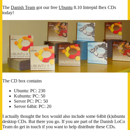
studerende)
The
Danish Team
got our free
Ubuntu
8.10 Intrepid Ibex CDs
today!
The CD box contains
Ubuntu: PC: 230
Kubuntu: PC: 50
Server PC: PC: 50
Server 64bit: PC: 20
I actually thought the box would also include some 64bit (k)ubuntu
desktop CDs. But there you go. If you are part of the Danish LoCo
Team do get in touch if you want to help distribute these CDs.