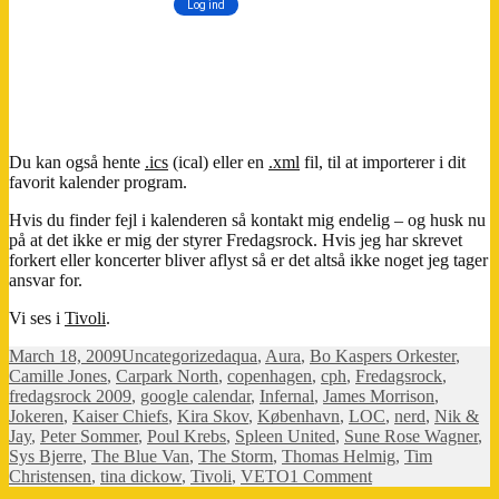
Du kan også hente
.ics
(ical) eller en
.xml
fil, til at importerer i dit
favorit kalender program.
Hvis du finder fejl i kalenderen så kontakt mig endelig – og husk nu
på at det ikke er mig der styrer Fredagsrock. Hvis jeg har skrevet
forkert eller koncerter bliver aflyst så er det altså ikke noget jeg tager
ansvar for.
Vi ses i
Tivoli
.
Posted
Categories
Tags
March 18, 2009
Uncategorized
aqua
,
Aura
,
Bo Kaspers Orkester
,
on
Camille Jones
,
Carpark North
,
copenhagen
,
cph
,
Fredagsrock
,
fredagsrock 2009
,
google calendar
,
Infernal
,
James Morrison
,
Jokeren
,
Kaiser Chiefs
,
Kira Skov
,
København
,
LOC
,
nerd
,
Nik &
Jay
,
Peter Sommer
,
Poul Krebs
,
Spleen United
,
Sune Rose Wagner
,
Sys Bjerre
,
The Blue Van
,
The Storm
,
Thomas Helmig
,
Tim
on
Christensen
,
tina dickow
,
Tivoli
,
VETO
1 Comment
Fredagsrock