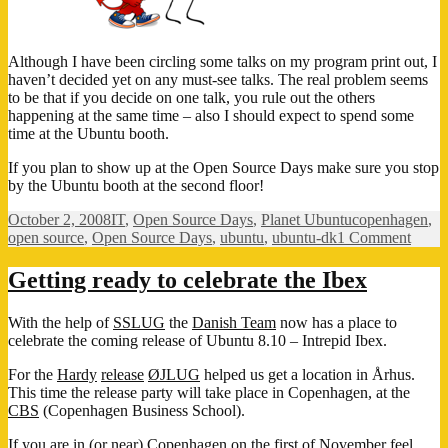
Although I have been circling some talks on my program print out, I
haven’t decided yet on any must-see talks. The real problem seems
to be that if you decide on one talk, you rule out the others
happening at the same time – also I should expect to spend some
time at the Ubuntu booth.
If you plan to show up at the Open Source Days make sure you stop
by the Ubuntu booth at the second floor!
Posted
Categories
Tags
October 2, 2008
IT
,
Open Source Days
,
Planet Ubuntu
copenhagen
,
on
on
open source
,
Open Source Days
,
ubuntu
,
ubuntu-dk
1 Comment
Open
Sourc
Getting ready to celebrate the Ibex
Days
–
With the help of
SSLUG
the
Danish Team
now has a place to
I
celebrate the coming release of Ubuntu 8.10 – Intrepid Ibex.
got
my
For the
Hardy
release
ØJLUG
helped us get a location in Århus.
ticket
This time the release party will take place in Copenhagen, at the
CBS
(Copenhagen Business School).
If you are in (or near) Copenhagen on the first of November feel