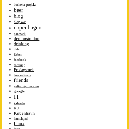
bachelor projekt
beer
blog
blog war
copenhagen
danmark
demonstration
drinking
dsb
Esben
facebook
forening
Fredagsrock
free software
friends
gefion gymnasium
google
IT
kalender
KU
København
launchpad
Linux
loco