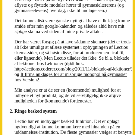
aflyste og flyttede moduler hører til gymnasielærerens (og
gymnasieelevens) hverdag, ikke til undtagelsen.)
Det kunne altså være ganske nyttigt at have et link jeg kunne
smide efter min google-kalender, og således altid have mit
rigtige
skema ved siden af mine private aftaler.
Der har været forsøg på at lave sådanne skemaer (det er trods
alt ikke umuligt at aflæse systemet i opbygningen af Lectios
skema-sider, og så høste disse, for at producere en .ical fil,
eller lignende). Men Lectio tillader det ikke. Se bl.a. blokade
af lektioner hos Lektioner (dødt link:
http://lections.coderer.com/blog/2011/11/blokade-af-lektioner/)
og
It-firma anklages for at misbruge monopol på gymnasier
hos
Version2
.
Min analyse er at de ser en (kommende) mulighed for at
udbyde et nyt produkt, og de vil selvfølgelig ikke afgive
muligheden for (kommende) fortjenester.
Ringe besked system
Lectio har en indbygget besked-funktion. Det er oplagt
nødvendigt at kunne kommunikere med hinanden på en
uddannelses-institution. De fleste gymnasier vælger at benytte