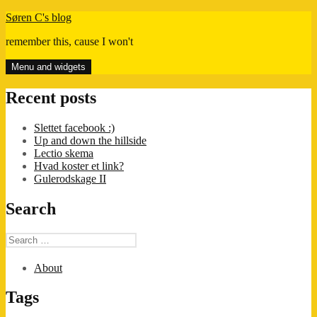
Skip
Søren C's blog
to
remember this, cause I won't
content
Menu and widgets
Recent posts
Slettet facebook :)
Up and down the hillside
Lectio skema
Hvad koster et link?
Gulerodskage II
Search
Search
for:
About
Tags