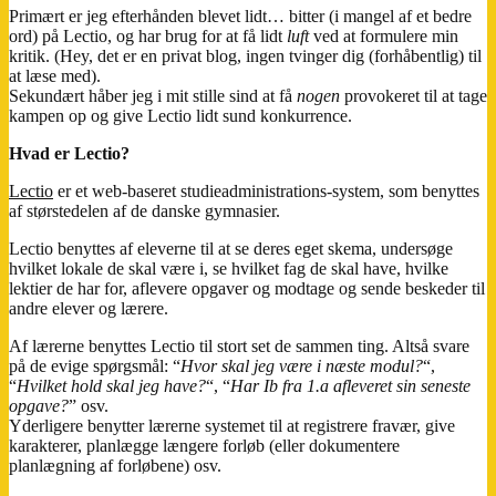
Primært er jeg efterhånden blevet lidt… bitter (i mangel af et bedre
ord) på Lectio, og har brug for at få lidt
luft
ved at formulere min
kritik. (Hey, det er en privat blog, ingen tvinger dig (forhåbentlig) til
at læse med).
Sekundært håber jeg i mit stille sind at få
nogen
provokeret til at tage
kampen op og give Lectio lidt sund konkurrence.
Hvad er Lectio?
Lectio
er et web-baseret studieadministrations-system, som benyttes
af størstedelen af de danske gymnasier.
Lectio benyttes af eleverne til at se deres eget skema, undersøge
hvilket lokale de skal være i, se hvilket fag de skal have, hvilke
lektier de har for, aflevere opgaver og modtage og sende beskeder til
andre elever og lærere.
Af lærerne benyttes Lectio til stort set de sammen ting. Altså svare
på de evige spørgsmål: “
Hvor skal jeg være i næste modul?
“,
“
Hvilket hold skal jeg have?
“, “
Har Ib fra 1.a afleveret sin seneste
opgave?
” osv.
Yderligere benytter lærerne systemet til at registrere fravær, give
karakterer, planlægge længere forløb (eller dokumentere
planlægning af forløbene) osv.