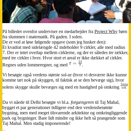
På billedet ovenfor underviser en medarbejder fra
Project Why
børn
fra slummen i matematik. På gaden. I solen.
De er ved at løse følgende opgave (som jeg husker den):
Et kvadrat med sidelængde 42 indeholder 9 cirkler, alle med radius
7. Der er intet overlap mellem cirklerne, og der er således tre rækker,
med tre cirkler i hver. Hvor stort et areal er ikke dækket af cirkler.
Regnes uden lommeregner, og med
.
Vi besøgte også verdens største sol-ur (hvor vi desværre ikke kunne
komme tæt nok på skyggen, til faktisk at se den bevæge sig), hvor
solens skygge skulle bevæges sig med en hastighed på omkring
.
Da vi nåede til Delhi besøgte vi bl.a.
forgængeren
til Taj Mahal,
bygget et par generationer tidligere end den verdensberømte
bygning, men med meget tilsvarende arkitektur og omkringliggende
park og bygninger. Bare lidt mindre og ikke helt så prangende som
Taj Mahal. Men stadig imponerende!