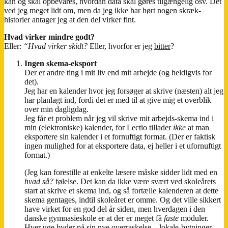
kan og skal opbevares, hvordan data skal gøres tilgængelig osv. Det
ved jeg meget lidt om, men da jeg ikke har hørt nogen skræk-
historier antager jeg at den del virker fint.
Hvad virker mindre godt?
Eller:
“Hvad virker skidt?
Eller, hvorfor er jeg
bitter
?
Ingen skema-eksport
Der er andre ting i mit liv end mit arbejde (og heldigvis for
det).
Jeg har en kalender hvor jeg forsøger at skrive (næsten) alt jeg
har planlagt ind, fordi det er med til at give mig et overblik
over min dagligdag.
Jeg får et problem når jeg vil skrive mit arbejds-skema ind i
min (elektroniske) kalender, for Lectio tillader
ikke
at man
eksportere sin kalender i et fornuftigt format. (Der er faktisk
ingen mulighed for at eksportere data, ej heller i et ufornuftigt
format.)
(Jeg kan forestille at enkelte læsere måske sidder lidt med en
hvad så?
følelse. Det kan da ikke være svært ved skoleårets
start at skrive et skema ind, og så fortælle kalenderen at dette
skema gentages, indtil skoleåret er omme. Og det ville sikkert
have virket for en god del år siden, men hverdagen i den
danske gymnasieskole er at der er meget få
faste
moduler.
Hver uge byder på sin nye overraskelse – lokale-bytninger,