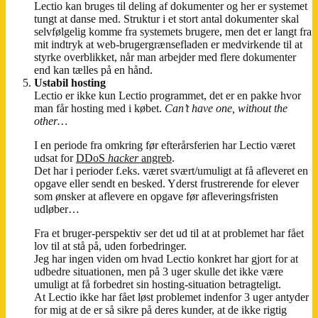
Lectio kan bruges til deling af dokumenter og her er systemet
tungt at danse med. Struktur i et stort antal dokumenter skal
selvfølgelig komme fra systemets brugere, men det er langt fra
mit indtryk at web-brugergrænsefladen er medvirkende til at
styrke overblikket, når man arbejder med flere dokumenter
end kan tælles på en hånd.
Ustabil hosting
Lectio er ikke kun Lectio programmet, det er en pakke hvor
man får hosting med i købet.
Can’t have one, without the
other…
I en periode fra omkring før efterårsferien har Lectio været
udsat for
DDoS
hacker
angreb
.
Det har i perioder f.eks. været svært/umuligt at få afleveret en
opgave eller sendt en besked. Yderst frustrerende for elever
som ønsker at aflevere en opgave før afleveringsfristen
udløber…
Fra et bruger-perspektiv ser det ud til at at problemet har fået
lov til at stå på, uden forbedringer.
Jeg har ingen viden om hvad Lectio konkret har gjort for at
udbedre situationen, men på 3 uger skulle det ikke være
umuligt at få forbedret sin hosting-situation betragteligt.
At Lectio ikke har fået løst problemet indenfor 3 uger antyder
for mig at de er så sikre på deres kunder, at de ikke rigtig