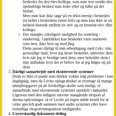
beskeder fra den elev/kollega, som man tror sendte den
oprindelige besked man leder efter og håbe på det
bedste.
Men man kan ikke søge på en tekst-streng i beskeden
(ej heller i beskedens emne-felt) og man kan ikke se en
besked-historik mellem en selv og en bestemt elev eller
kollega.
Der mangler yderligere mulighed for sortering /
markering. I øjeblikket kan beskeder være markeret
som læst, ikke læst og
med flag
.
Dette passer dårligt til min arbejdsgang med f.eks. min
personlige mail, hvor jeg læser beskeder, arkiverer dem
hvis når jeg er færdige med dem, men beholder dem i
min indbakke hvis der er behov for at jeg følger op på
dem.
Dårligt samarbejde med eksisterende systemer
Dette er ikke et punkt som direkte volder mig problemer i min
dagligdag, men da Lectio oplagt ønsker at overtage så mange
arbejdsopgaver på de forskellige skoler som muligt, er
samarbejde med eksisterende systemer sjældent i højsædet.
Ligesom med den tidligere nævnte manglende eksport af
skema-oplysninger, så er Lectio på ingen måde kendt for at
virke specielt godt sammen med andre systemer eller have
fornuftige eksport/integrations muligheder.
Uoverskuelig dokument-deling