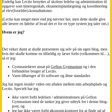
Endelig kan Lectio benyttes af skolens ledelse og administration til
opgaver som timeregnskab, eksamensplanlægning og koordinering
af elev(forældre)-konsultationer.
(Lectio kan meget mere end jeg nævner her, men dette skulle give
alle læsere en følelse af hvad det er for en type system jeg taler om.)
Hvem er jeg?
Det virker dumt at skulle præsentere sig selv på sin egen blog, men
hvis der skulle komme en tilfældig
ny
læser forbi (velkommen til…),
så er jeg:
Gymnasielærer ansat på
Gefion Gymnasium
og i den
forbindelse bruger af Lectio.
Varm tilhænger af fri software og åbne standarder.
Jeg har ingen
insider
viden om aftalen mellem min arbejdsplads og
Lectio. Specielt har jeg
ikke været forbi ledelsen / administrationen på Gefion
Gymnasium med de tanker jeg giver udtryk for i denne blog-
post, og
jeg har ikke været forbi økonomi-kontoret for at finde ud af