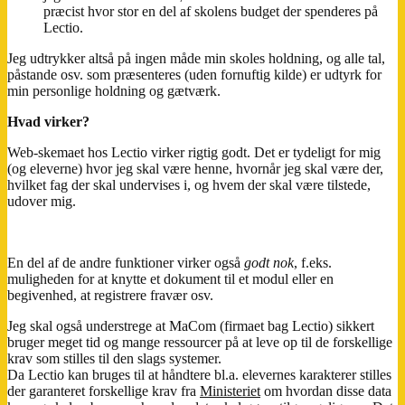
præcist hvor stor en del af skolens budget der spenderes på
Lectio.
Jeg udtrykker altså på ingen måde min skoles holdning, og alle tal,
påstande osv. som præsenteres (uden fornuftig kilde) er udtyrk for
min personlige holdning og gætværk.
Hvad virker?
Web-skemaet hos Lectio virker rigtig godt. Det er tydeligt for mig
(og eleverne) hvor jeg skal være henne, hvornår jeg skal være der,
hvilket fag der skal undervises i, og hvem der skal være tilstede,
udover mig.
En del af de andre funktioner virker også
godt nok
, f.eks.
muligheden for at knytte et dokument til et modul eller en
begivenhed, at registrere fravær osv.
Jeg skal også understrege at MaCom (firmaet bag Lectio) sikkert
bruger meget tid og mange ressourcer på at leve op til de forskellige
krav som stilles til den slags systemer.
Da Lectio kan bruges til at håndtere bl.a. elevernes karakterer stilles
der garanteret forskellige krav fra
Ministeriet
om hvordan disse data