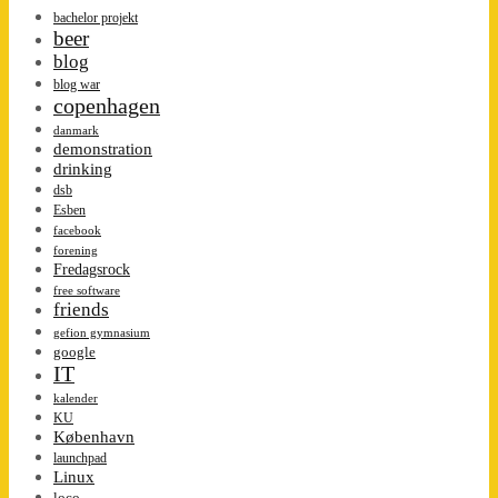
bachelor projekt
beer
blog
blog war
copenhagen
danmark
demonstration
drinking
dsb
Esben
facebook
forening
Fredagsrock
free software
friends
gefion gymnasium
google
IT
kalender
KU
København
launchpad
Linux
loco