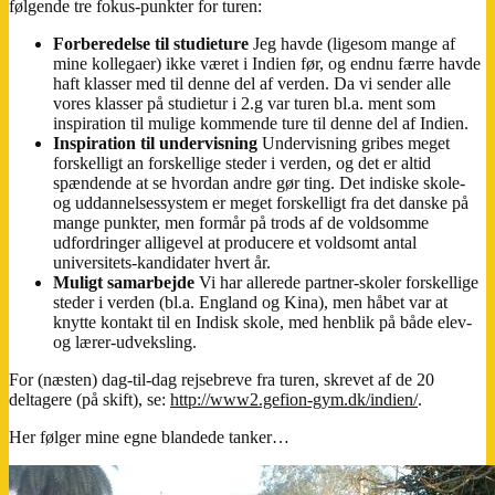
følgende tre fokus-punkter for turen:
Forberedelse til studieture
Jeg havde (ligesom mange af
mine kollegaer) ikke været i Indien før, og endnu færre havde
haft klasser med til denne del af verden. Da vi sender alle
vores klasser på studietur i 2.g var turen bl.a. ment som
inspiration til mulige kommende ture til denne del af Indien.
Inspiration til undervisning
Undervisning gribes meget
forskelligt an forskellige steder i verden, og det er altid
spændende at se hvordan andre gør ting. Det indiske skole-
og uddannelsessystem er meget forskelligt fra det danske på
mange punkter, men formår på trods af de voldsomme
udfordringer alligevel at producere et voldsomt antal
universitets-kandidater hvert år.
Muligt samarbejde
Vi har allerede partner-skoler forskellige
steder i verden (bl.a. England og Kina), men håbet var at
knytte kontakt til en Indisk skole, med henblik på både elev-
og lærer-udveksling.
For (næsten) dag-til-dag rejsebreve fra turen, skrevet af de 20
deltagere (på skift), se:
http://www2.gefion-gym.dk/indien/
.
Her følger mine egne blandede tanker…