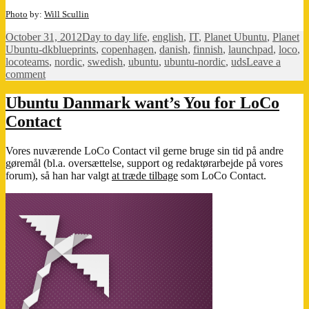
Photo
by:
Will Scullin
Posted
Categories
October 31, 2012
Day to day life
,
english
,
IT
,
Planet Ubuntu
,
Planet
on
Tags
Ubuntu-dk
blueprints
,
copenhagen
,
danish
,
finnish
,
launchpad
,
loco
,
locoteams
,
nordic
,
swedish
,
ubuntu
,
ubuntu-nordic
,
uds
Leave a
on
comment
UDS
Blog-
Ubuntu Danmark want’s You for LoCo
o-
Contact
Rama:
My
first
Vores nuværende LoCo Contact vil gerne bruge sin tid på andre
UDS
gøremål (bl.a. oversættelse, support og redaktørarbejde på vores
forum), så han har valgt
at træde tilbage
som LoCo Contact.