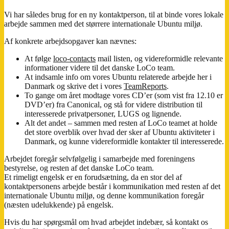
Vi har således brug for en ny kontaktperson, til at binde vores lokale
arbejde sammen med det størrere internationale Ubuntu miljø.
Af konkrete arbejdsopgaver kan nævnes:
At følge
loco-contacts
mail listen, og videreformidle relevante
informationer videre til det danske LoCo team.
At indsamle info om vores Ubuntu relaterede arbejde her i
Danmark og skrive det i vores
TeamReports
.
To gange om året modtage vores CD’er (som vist fra 12.10 er
DVD’er) fra Canonical, og stå for videre distribution til
interesserede privatpersoner, LUGS og lignende.
Alt det andet – sammen med resten af LoCo teamet at holde
det store overblik over hvad der sker af Ubuntu aktiviteter i
Danmark, og kunne videreformidle kontakter til interesserede.
Arbejdet foregår selvfølgelig i samarbejde med foreningens
bestyrelse, og resten af det danske LoCo team.
Et rimeligt engelsk er en forudsætning, da en stor del af
kontaktpersonens arbejde består i kommunikation med resten af det
internationale Ubuntu miljø, og denne kommunikation foregår
(næsten udelukkende) på engelsk.
Hvis du har spørgsmål om hvad arbejdet indebær, så kontakt os