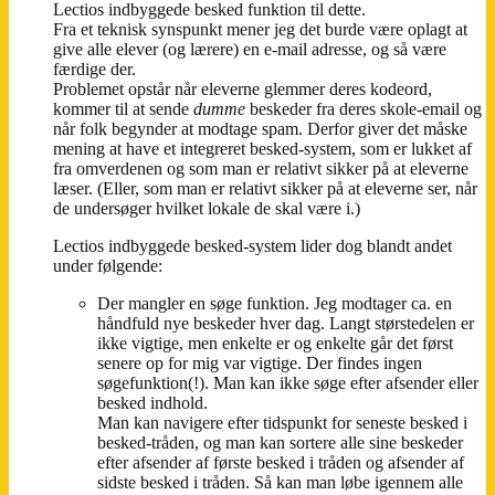
Lectios indbyggede besked funktion til dette.
Fra et teknisk synspunkt mener jeg det burde være oplagt at
give alle elever (og lærere) en e-mail adresse, og så være
færdige der.
Problemet opstår når eleverne glemmer deres kodeord,
kommer til at sende
dumme
beskeder fra deres skole-email og
når folk begynder at modtage spam. Derfor giver det måske
mening at have et integreret besked-system, som er lukket af
fra omverdenen og som man er relativt sikker på at eleverne
læser. (Eller, som man er relativt sikker på at eleverne ser, når
de undersøger hvilket lokale de skal være i.)
Lectios indbyggede besked-system lider dog blandt andet
under følgende:
Der mangler en søge funktion. Jeg modtager ca. en
håndfuld nye beskeder hver dag. Langt størstedelen er
ikke vigtige, men enkelte er og enkelte går det først
senere op for mig var vigtige. Der findes ingen
søgefunktion(!). Man kan ikke søge efter afsender eller
besked indhold.
Man kan navigere efter tidspunkt for seneste besked i
besked-tråden, og man kan sortere alle sine beskeder
efter afsender af første besked i tråden og afsender af
sidste besked i tråden. Så kan man løbe igennem alle