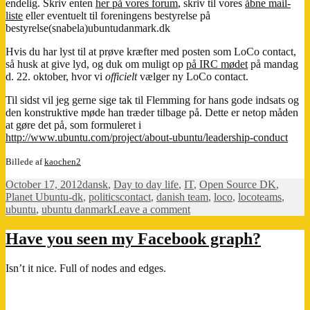
endelig. Skriv enten
her på vores forum
, skriv til vores
åbne mail-
liste
eller eventuelt til foreningens bestyrelse på
bestyrelse(snabela)ubuntudanmark.dk
Hvis du har lyst til at prøve kræfter med posten som LoCo contact,
så husk at give lyd, og duk om muligt op
på IRC mødet
på mandag
d. 22. oktober, hvor vi
officielt
vælger ny LoCo contact.
Til sidst vil jeg gerne sige tak til Flemming for hans gode indsats og
den konstruktive møde han træder tilbage på. Dette er netop måden
at gøre det på, som formuleret i
http://www.ubuntu.com/project/about-ubuntu/leadership-conduct
Billede af
kaochen2
Posted
Categories
October 17, 2012
dansk
,
Day to day life
,
IT
,
Open Source DK
,
on
Tags
Planet Ubuntu-dk
,
politics
contact
,
danish team
,
loco
,
locoteams
,
on
ubuntu
,
ubuntu danmark
Leave a comment
Ubuntu
Danmark
Have you seen my Facebook graph?
want’s
You
Isn’t it nice. Full of nodes and edges.
for
LoCo
Contact