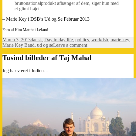
bruttonationalprodukt afhænger af dem, siger hun med
et glimt i øjet.
–
Marie Key
i DSB’s
Ud og Se
Februar 2013
Foto af Kim Matthai Leland
Posted
Categories
Tags
March 3, 2013
dansk
,
Day to day life
,
politics
,
work
dsb
,
marie key
,
on
on
Marie Key Band
,
ud og se
Leave a comment
Hvorimod
alle
Tusind billeder af Taj Mahal
de,
som
Jeg har været i Indien…
bare
sidder
og
plaprer
løs,
er
i
høj
kurs