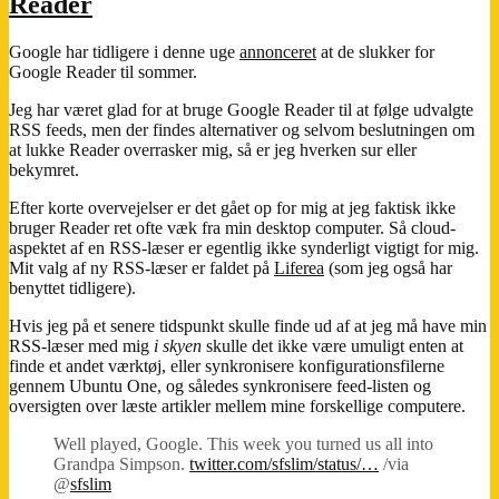
Reader
2013
Google har tidligere i denne uge
annonceret
at de slukker for
Google Reader til sommer.
Jeg har været glad for at bruge Google Reader til at følge udvalgte
RSS feeds, men der findes alternativer og selvom beslutningen om
at lukke Reader overrasker mig, så er jeg hverken sur eller
bekymret.
Efter korte overvejelser er det gået op for mig at jeg faktisk ikke
bruger Reader ret ofte væk fra min desktop computer. Så cloud-
aspektet af en RSS-læser er egentlig ikke synderligt vigtigt for mig.
Mit valg af ny RSS-læser er faldet på
Liferea
(som jeg også har
benyttet tidligere).
Hvis jeg på et senere tidspunkt skulle finde ud af at jeg må have min
RSS-læser med mig
i skyen
skulle det ikke være umuligt enten at
finde et andet værktøj, eller synkronisere konfigurationsfilerne
gennem Ubuntu One, og således synkronisere feed-listen og
oversigten over læste artikler mellem mine forskellige computere.
Well played, Google. This week you turned us all into
Grandpa Simpson.
twitter.com/sfslim/status/…
/via
@
sfslim