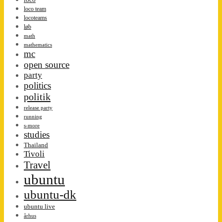
loco team
locoteams
løb
math
mathematics
mc
open source
party
politics
politik
release party
running
s-more
studies
Thailand
Tivoli
Travel
ubuntu
ubuntu-dk
ubuntu live
århus