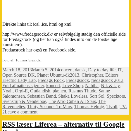
Direkte links til:
ical .ics
,
html
og
xml
http://www.fredagsrock.dk/
er selvfølgelig stadig den officielle side
for Fredagsrock (og her kan også findes info om de forskellige
kunstnere).
Fredagsrock har også en
Facebook side
.
Foto
af:
Tomasz Sienicki
Posted
Categories
March 18, 2013
March 5, 2014
concert
,
dansk
,
Day to day life
,
IT
,
on
Tags
Open Source DK
,
Planet Ubuntu-dk
2013
,
Christopher
,
Editors
,
Electric Lady Lab
,
Fredags Rock
,
Fredagsrock
,
fredagsrock 2013
,
Fuld af nattens stjerner
,
koncert
,
Love Shop
,
Nabiha
,
Nik & Jay
,
Noah
,
Orgi-E
,
Outlandish
,
plænen
,
Rasmus Thude
,
Sanne
Salomonsen
,
Sebastian Band
,
Shaka Loveless
,
Sort Sol
,
Specktors
,
Svenstrup & Vendelboe
,
The Afro Cuban All Stars
,
The
Raveonettes
,
Thirty Seconds To Mars
,
Thomas Helmig
,
Tivoli
,
TV-
on
2
Leave a comment
Tivoli
Fredagsrock
RSS læser Liferea – alternativ til Google
kalender