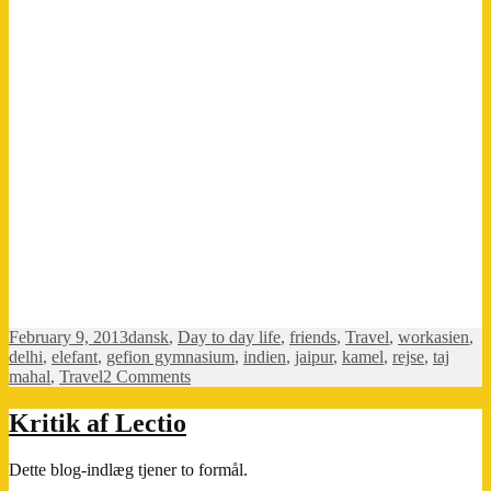
Posted
Categories
Tags
February 9, 2013
dansk
,
Day to day life
,
friends
,
Travel
,
work
asien
,
on
delhi
,
elefant
,
gefion gymnasium
,
indien
,
jaipur
,
kamel
,
rejse
,
taj
on
mahal
,
Travel
2 Comments
Tusind
billeder
Kritik af Lectio
af
Taj
Dette blog-indlæg tjener to formål.
Mahal