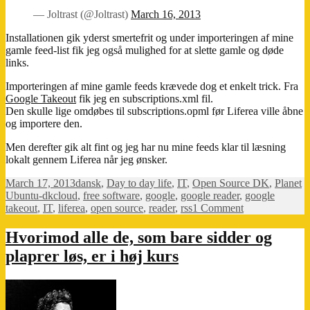
— Joltrast (@Joltrast)
March 16, 2013
Installationen gik yderst smertefrit og under importeringen af mine
gamle feed-list fik jeg også mulighed for at slette gamle og døde
links.
Importeringen af mine gamle feeds krævede dog et enkelt trick. Fra
Google Takeout
fik jeg en subscriptions.xml fil.
Den skulle lige omdøbes til subscriptions.opml før Liferea ville åbne
og importere den.
Men derefter gik alt fint og jeg har nu mine feeds klar til læsning
lokalt gennem Liferea når jeg ønsker.
Posted
Categories
March 17, 2013
dansk
,
Day to day life
,
IT
,
Open Source DK
,
Planet
on
Tags
Ubuntu-dk
cloud
,
free software
,
google
,
google reader
,
google
on
takeout
,
IT
,
liferea
,
open source
,
reader
,
rss
1 Comment
RSS
læser
Hvorimod alle de, som bare sidder og
Liferea
plaprer løs, er i høj kurs
–
alternativ
til
Google
Reader