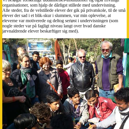
organisationer, som hjalp de dårligst stillede med undervisning.
Alle steder, fra de velstillede elever der gik på privatskole, til de små
elever der sad i et blik-skur i slummen, var min oplevelse, at
eleverne var motiverede og deltog seriøst i undervisningen (som
nogle steder var på fagligt niveau langt over hvad danske
jævnaldrende elever beskæftiger sig med).