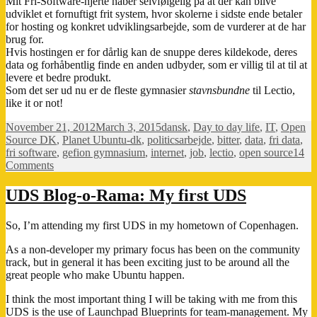
Mit Fri-Software-hjerte håber selvfølgelig på at der kan blive
udviklet et fornuftigt frit system, hvor skolerne i sidste ende betaler
for hosting og konkret udviklingsarbejde, som de vurderer at de har
brug for.
Hvis hostingen er for dårlig kan de snuppe deres kildekode, deres
data og forhåbentlig finde en anden udbyder, som er villig til at til at
levere et bedre produkt.
Som det ser ud nu er de fleste gymnasier
stavnsbundne
til Lectio,
like it or not!
Posted
Categories
November 21, 2012
March 3, 2015
dansk
,
Day to day life
,
IT
,
Open
on
Tags
Source DK
,
Planet Ubuntu-dk
,
politics
arbejde
,
bitter
,
data
,
fri data
,
fri software
,
gefion gymnasium
,
internet
,
job
,
lectio
,
open source
14
on
Comments
Kritik
af
UDS Blog-o-Rama: My first UDS
Lectio
So, I’m attending my first UDS in my hometown of Copenhagen.
As a non-developer my primary focus has been on the community
track, but in general it has been exciting just to be around all the
great people who make Ubuntu happen.
I think the most important thing I will be taking with me from this
UDS is the use of Launchpad Blueprints for team-management. My