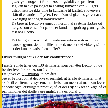
gider
gøre noget alt for omkostningsfuldt ved problemet.
Jeg kan tænke på meget få hosting firmaer hvor 3+ ugers
ustabil service ikke ville få kunderne til kraftigt at overveje
skift til en anden udbyder. Lectio kan så glæde sig over at de
ikke rigtig har nogen konkurrenter…
Da brug af Lectio systemet og hosting af systemet købes og
sælges som en samlet pakke er kunderne godt og grundigt låst
fast hos Lectio.
Det kan godt være at studie-administrationssystemer til de
danske gymnasier er et lille marked, men er det virkelig så lille
at der kun er plads til en spiller?
Hvilke muligheder er der for konkurrence?
I meget runde tal er der 130 gymnasier som benytter Lectio, og de
betaler hver 50.000 kr. om året for det.
Det giver ca.
6,5 million
kr. om året.
Jeg er bevidst om at det ikke er realistisk at få alle gymnasier til at
skifte til et alternativt system, men hvis man mener at man kan levere
et bedre og/eller billigere produkt, så er der i øjeblikket en kage på et
par millioner det skulle være muligt at få en bid af…